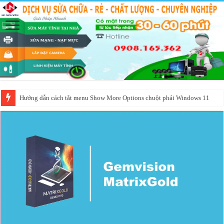
Dịch vụ cài đặt phần mềm Corel bị lỗi bản quyền