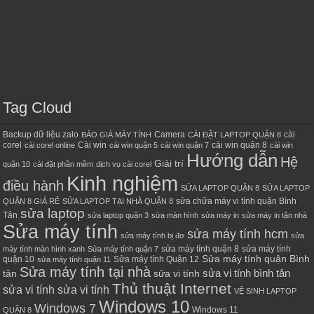
Tag Cloud
Backup dữ liệu zalo
Camera
cài
BÁO GIÁ MÁY TÍNH
CÀI ĐẶT LAPTOP QUẬN 8
corel
Cài win
cài win quận 8
cài corel online
cài win quận 5
cài win quận 7
cài win
Hướng dẫn
Hệ
Giải trí
quận 10
cài đặt phần mềm
dịch vụ cài corel
Kinh nghiệm
điều hành
SỬA LAPTOP QUẬN 8
SỬA LAPTOP
sửa chữa máy vi tính quận Bình
QUẬN 8 GIÁ RẺ
SỬA LAPTOP TẠI NHÀ QUẬN 8
sửa laptop
Tân
sửa laptop quận 3
sửa màn hình
sửa máy in
sửa máy in tận nhà
Sửa máy tính
sửa máy tính hcm
sửa máy tính bị đơ
sửa
sửa máy tính quận 8
sửa máy tính
máy tính màn hình xanh
Sửa máy tính quận 7
Sửa máy tính quận Bình
quận 10
Sửa máy tính Quận 12
sửa máy tính quận 11
Sửa máy tính tại nhà
sửa vi tính bình tân
tân
sửa vi tính
Thủ thuật Internet
sửa vi tính sửa vi tính
VỆ SINH LAPTOP
Windows 10
Windows 7
Windows 11
QUẬN 8