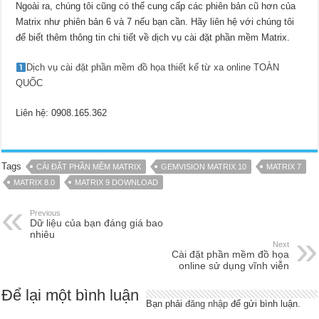
Ngoài ra, chúng tôi cũng có thể cung cấp các phiên bản cũ hơn của
Matrix như phiên bản 6 và 7 nếu bạn cần. Hãy liên hệ với chúng tôi
để biết thêm thông tin chi tiết về dịch vụ cài đặt phần mềm Matrix.
Dịch vụ cài đặt phần mềm đồ họa thiết kế từ xa online TOÀN
QUỐC
Liên hệ: 0908.165.362
Tags
CÀI ĐẶT PHẦN MỀM MATRIX
GEMVISION MATRIX 10
MATRIX 7
MATRIX 8.0
MATRIX 9 DOWNLOAD
Previous
Dữ liệu của bạn đáng giá bao
nhiêu
Next
Cài đặt phần mềm đồ họa
online sử dụng vĩnh viễn
Để lại một bình luận
Bạn phải
đăng nhập
để gửi bình luận.