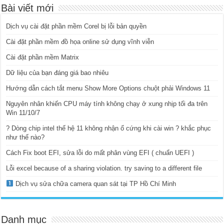
Bài viết mới
Dịch vụ cài đặt phần mềm Corel bị lỗi bản quyền
Cài đặt phần mềm đồ họa online sử dụng vĩnh viễn
Cài đặt phần mềm Matrix
Dữ liệu của bạn đáng giá bao nhiêu
Hướng dẫn cách tắt menu Show More Options chuột phải Windows 11
Nguyên nhân khiến CPU máy tính không chạy ở xung nhịp tối đa trên
Win 11/10/7
? Dòng chip intel thế hệ 11 không nhận ổ cứng khi cài win ? khắc phục
như thế nào?
Cách Fix boot EFI, sửa lỗi do mất phân vùng EFI ( chuẩn UEFI )
Lỗi excel because of a sharing violation. try saving to a different file
Dịch vụ sửa chữa camera quan sát tại TP Hồ Chí Minh
Danh mục