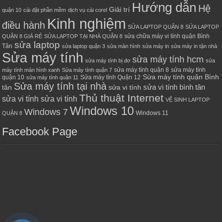
Hướng dẫn
Hệ
Giải trí
quận 10
cài đặt phần mềm
dịch vụ cài corel
Kinh nghiệm
điều hành
SỬA LAPTOP QUẬN 8
SỬA LAPTOP
sửa chữa máy vi tính quận Bình
QUẬN 8 GIÁ RẺ
SỬA LAPTOP TẠI NHÀ QUẬN 8
sửa laptop
Tân
sửa laptop quận 3
sửa màn hình
sửa máy in
sửa máy in tận nhà
Sửa máy tính
sửa máy tính hcm
sửa máy tính bị đơ
sửa
sửa máy tính quận 8
sửa máy tính
máy tính màn hình xanh
Sửa máy tính quận 7
Sửa máy tính quận Bình
quận 10
Sửa máy tính Quận 12
sửa máy tính quận 11
Sửa máy tính tại nhà
sửa vi tính bình tân
tân
sửa vi tính
Thủ thuật Internet
sửa vi tính sửa vi tính
VỆ SINH LAPTOP
Windows 10
Windows 7
Windows 11
QUẬN 8
Facebook Page