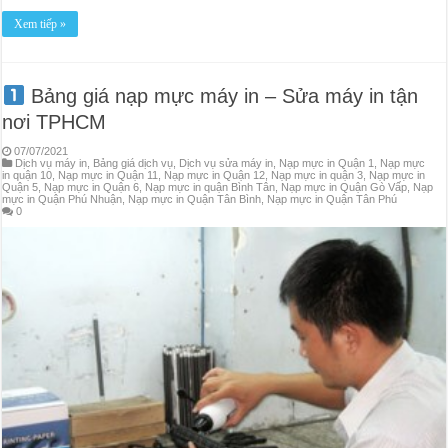
Xem tiếp »
Bảng giá nạp mực máy in – Sửa máy in tận
nơi TPHCM
07/07/2021
Dịch vụ máy in
,
Bảng giá dịch vụ
,
Dịch vụ sửa máy in
,
Nạp mực in Quận 1
,
Nạp mực
in quận 10
,
Nạp mực in Quận 11
,
Nạp mực in Quận 12
,
Nạp mực in quận 3
,
Nạp mực in
Quận 5
,
Nạp mực in Quận 6
,
Nạp mực in quận Bình Tân
,
Nạp mực in Quận Gò Vấp
,
Nạp
mực in Quận Phú Nhuận
,
Nạp mực in Quận Tân Bình
,
Nạp mực in Quận Tân Phú
0