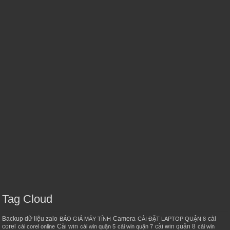
Tag Cloud
Backup dữ liệu zalo
Camera
cài
BÁO GIÁ MÁY TÍNH
CÀI ĐẶT LAPTOP QUẬN 8
corel
Cài win
cài win quận 8
cài corel online
cài win quận 5
cài win quận 7
cài win