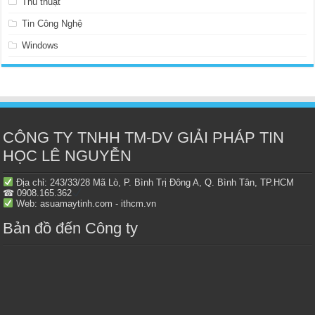
Thủ thuật
Tin Công Nghệ
Windows
CÔNG TY TNHH TM-DV GIẢI PHÁP TIN
HỌC LÊ NGUYỄN
Địa chỉ: 243/33/28 Mã Lò, P. Bình Trị Đông A, Q. Bình Tân, TP.HCM
☎ 0908.165.362
Web: asuamaytinh.com - ithcm.vn
Bản đồ đến Công ty