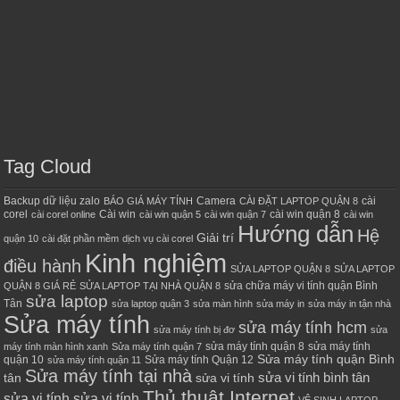
Tag Cloud
Backup dữ liệu zalo
Camera
cài
BÁO GIÁ MÁY TÍNH
CÀI ĐẶT LAPTOP QUẬN 8
corel
Cài win
cài win quận 8
cài corel online
cài win quận 5
cài win quận 7
cài win
Hướng dẫn
Hệ
Giải trí
quận 10
cài đặt phần mềm
dịch vụ cài corel
Kinh nghiệm
điều hành
SỬA LAPTOP QUẬN 8
SỬA LAPTOP
sửa chữa máy vi tính quận Bình
QUẬN 8 GIÁ RẺ
SỬA LAPTOP TẠI NHÀ QUẬN 8
sửa laptop
Tân
sửa laptop quận 3
sửa màn hình
sửa máy in
sửa máy in tận nhà
Sửa máy tính
sửa máy tính hcm
sửa máy tính bị đơ
sửa
sửa máy tính quận 8
sửa máy tính
máy tính màn hình xanh
Sửa máy tính quận 7
Sửa máy tính quận Bình
quận 10
Sửa máy tính Quận 12
sửa máy tính quận 11
Sửa máy tính tại nhà
sửa vi tính bình tân
tân
sửa vi tính
Thủ thuật Internet
sửa vi tính sửa vi tính