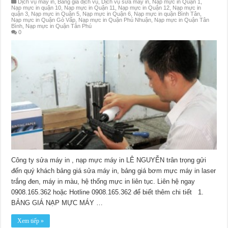
Dịch vụ máy in
,
Bảng giá dịch vụ
,
Dịch vụ sửa máy in
,
Nạp mực in Quận 1
,
Nạp mực in quận 10
,
Nạp mực in Quận 11
,
Nạp mực in Quận 12
,
Nạp mực in
quận 3
,
Nạp mực in Quận 5
,
Nạp mực in Quận 6
,
Nạp mực in quận Bình Tân
,
Nạp mực in Quận Gò Vấp
,
Nạp mực in Quận Phú Nhuận
,
Nạp mực in Quận Tân
Bình
,
Nạp mực in Quận Tân Phú
0
Công ty sửa máy in , nạp mực máy in LÊ NGUYỄN trân trọng gửi
đến quý khách bảng giá sửa máy in, bảng giá bơm mực máy in laser
trắng đen, máy in màu, hệ thống mực in liên tục. Liên hệ ngay
0908.165.362 hoặc Hotline 0908.165.362 để biết thêm chi tiết 1.
BẢNG GIÁ NẠP MỰC MÁY …
Xem tiếp »