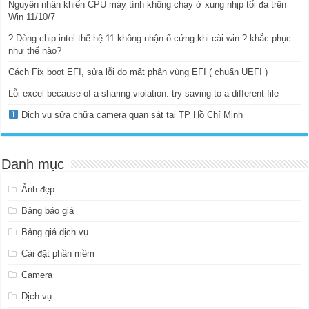
Nguyên nhân khiến CPU máy tính không chạy ở xung nhịp tối đa trên
Win 11/10/7
? Dòng chip intel thế hệ 11 không nhận ổ cứng khi cài win ? khắc phục
như thế nào?
Cách Fix boot EFI, sửa lỗi do mất phân vùng EFI ( chuẩn UEFI )
Lỗi excel because of a sharing violation. try saving to a different file
Dịch vụ sửa chữa camera quan sát tại TP Hồ Chí Minh
Danh mục
Ảnh đẹp
Bảng báo giá
Bảng giá dịch vụ
Cài đặt phần mềm
Camera
Dịch vụ