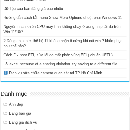
Dữ liệu của bạn đáng giá bao nhiêu
Hướng dẫn cách tắt menu Show More Options chuột phải Windows 11
Nguyên nhân khiến CPU máy tính không chạy ở xung nhịp tối đa trên
Win 11/10/7
? Dòng chip intel thế hệ 11 không nhận ổ cứng khi cài win ? khắc phục
như thế nào?
Cách Fix boot EFI, sửa lỗi do mất phân vùng EFI ( chuẩn UEFI )
Lỗi excel because of a sharing violation. try saving to a different file
Dịch vụ sửa chữa camera quan sát tại TP Hồ Chí Minh
Danh mục
Ảnh đẹp
Bảng báo giá
Bảng giá dịch vụ