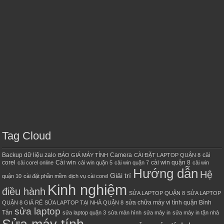
Tag Cloud
Backup dữ liệu zalo
Camera
cài
BÁO GIÁ MÁY TÍNH
CÀI ĐẶT LAPTOP QUẬN 8
corel
Cài win
cài win quận 8
cài corel online
cài win quận 5
cài win quận 7
cài win
Hướng dẫn
Hệ
Giải trí
quận 10
cài đặt phần mềm
dịch vụ cài corel
Kinh nghiệm
điều hành
SỬA LAPTOP QUẬN 8
SỬA LAPTOP
sửa chữa máy vi tính quận Bình
QUẬN 8 GIÁ RẺ
SỬA LAPTOP TẠI NHÀ QUẬN 8
sửa laptop
Tân
sửa laptop quận 3
sửa màn hình
sửa máy in
sửa máy in tận nhà