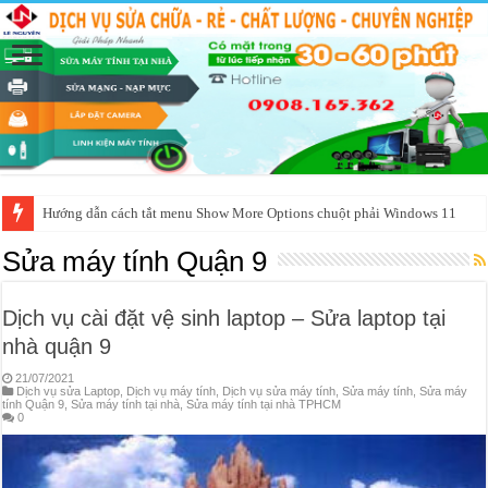
Hướng dẫn cách tắt menu Show More Options chuột phải Windows 11
Sửa máy tính Quận 9
Dịch vụ cài đặt vệ sinh laptop – Sửa laptop tại
nhà quận 9
21/07/2021
Dịch vụ sửa Laptop
,
Dịch vụ máy tính
,
Dịch vụ sửa máy tính
,
Sửa máy tính
,
Sửa máy
tính Quận 9
,
Sửa máy tính tại nhà
,
Sửa máy tính tại nhà TPHCM
0