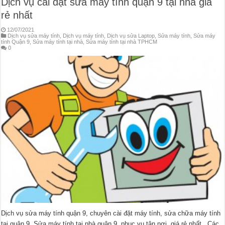
Dịch vụ cài đặt sửa máy tính quận 9 tại nhà giá
rẻ nhất
12/07/2021
Dịch vụ sửa máy tính
,
Dịch vụ máy tính
,
Dịch vụ sửa Laptop
,
Sửa máy tính
,
Sửa máy
tính Quận 9
,
Sửa máy tính tại nhà
,
Sửa máy tính tại nhà TPHCM
0
Dịch vụ sửa máy tính quận 9, chuyên cài đặt máy tính, sửa chữa máy tính
tại quận 9. Sửa máy tính tại nhà quận 9, phục vụ tận nơi, giá rẻ nhất. Các