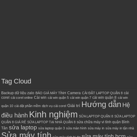
Tag Cloud
Backup dữ liệu zalo
Camera
cài
BÁO GIÁ MÁY TÍNH
CÀI ĐẶT LAPTOP QUẬN 8
corel
Cài win
cài win quận 8
cài corel online
cài win quận 5
cài win quận 7
cài win
Hướng dẫn
Hệ
Giải trí
quận 10
cài đặt phần mềm
dịch vụ cài corel
Kinh nghiệm
điều hành
SỬA LAPTOP QUẬN 8
SỬA LAPTOP
sửa chữa máy vi tính quận Bình
QUẬN 8 GIÁ RẺ
SỬA LAPTOP TẠI NHÀ QUẬN 8
sửa laptop
Tân
sửa laptop quận 3
sửa màn hình
sửa máy in
sửa máy in tận nhà
Sửa máy tính
sửa máy tính hcm