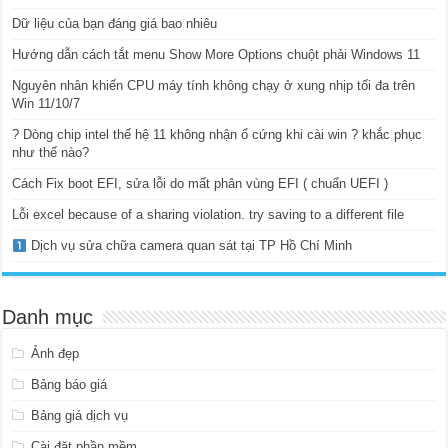
Dữ liệu của bạn đáng giá bao nhiêu
Hướng dẫn cách tắt menu Show More Options chuột phải Windows 11
Nguyên nhân khiến CPU máy tính không chạy ở xung nhịp tối đa trên
Win 11/10/7
? Dòng chip intel thế hệ 11 không nhận ổ cứng khi cài win ? khắc phục
như thế nào?
Cách Fix boot EFI, sửa lỗi do mất phân vùng EFI ( chuẩn UEFI )
Lỗi excel because of a sharing violation. try saving to a different file
Dịch vụ sửa chữa camera quan sát tại TP Hồ Chí Minh
Danh mục
Ảnh đẹp
Bảng báo giá
Bảng giá dịch vụ
Cài đặt phần mềm