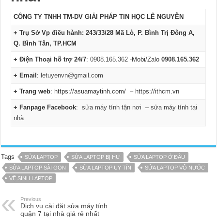
CÔNG TY TNHH TM-DV GIẢI PHÁP TIN HỌC LÊ NGUYỄN
+ Trụ Sở Vp điều hành: 243/33/28 Mã Lò, P. Bình Trị Đông A,
Q. Bình Tân, TP.HCM
+ Điện Thoại hỗ trợ 24/7
:
0908.165.362
-Mobi/Zalo
0908.165.362
+ Email
:
letuyenvn@gmail.com
+ Trang web
: https://asuamaytinh.com/ – https://ithcm.vn
+ Fanpage Facebook
:
sửa máy tính tận nơi
–
sửa máy tính tại
nhà
Tags
SỬA LAPTOP
SỬA LAPTOP BỊ HƯ
SỬA LAPTOP Ở ĐÂU
SỬA LAPTOP SÀI GON
SỬA LAPTOP UY TÍN
SỬA LAPTOP VÔ NƯỚC
VỆ SINH LAPTOP
Previous
Dịch vụ cài đặt sửa máy tính
quận 7 tại nhà giá rẻ nhất