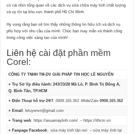
có cái nhìn tổng quan về các dịch vụ sửa chữa máy tính chất lượng
và uy tín tại khu vực thành phố Hồ Chí Minh.
Hy vọng rằng bạn sẽ tìm thấy những thông tin hữu ích và dịch vụ
phù hợp với nhu cầu của mình. Chúc bạn may mắn và thành công
trong công việc sáng tạo của mình!
Liên hệ
cài đặt phần mềm
Corel
:
CÔNG TY TNHH TM-DV GIẢI PHÁP TIN HỌC LÊ NGUYỄN
+ Trụ Sở Vp điều hành: 243/33/28 Mã Lò, P. Bình Trị Đông A,
Q. Bình Tân, TP.HCM
+ Điện Thoại hỗ trợ 24/7
:
0908.165.362
-Mobi/Zalo
0908.165.362
+ Email
:
letuyenvn@gmail.com
+ Trang web
: https://asuamaytinh.com/ – https://ithcm.vn
+ Fanpage Facebook
:
sửa máy tính tận nơi
–
sửa máy tính tại