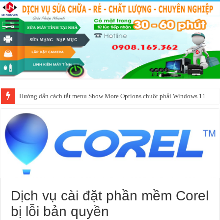
Dịch vụ cài đặt phần mềm Corel bị lỗi bản quyền
Hướng dẫn cách tắt menu Show More Options chuột phải Windows 11
Dịch vụ cài đặt phần mềm Corel
bị lỗi bản quyền