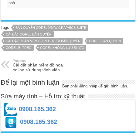
nhà
Tags
BẢN QUYỀN CORELDRAW GRAPHICS SUITE
CÀI ĐẶT COREL BẢN QUYỀN
CÀI ĐẶT PHẦN MỀM COREL BỊ LỖI BẢN QUYỀN
COREL BẢN QUYỀN
COREL BỊ TREO
COREL KHÔNG LƯU ĐƯỢC
Previous
Cài đặt phần mềm đồ họa
online sử dụng vĩnh viễn
Để lại một bình luận
Bạn phải
đăng nhập
để gửi bình luận.
Sửa máy tính – Hỗ trợ kỹ thuật
0908.165.362
0908.165.362