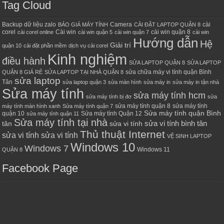
Tag Cloud
Backup dữ liệu zalo
Camera
cài
BÁO GIÁ MÁY TÍNH
CÀI ĐẶT LAPTOP QUẬN 8
corel
Cài win
cài win quận 8
cài corel online
cài win quận 5
cài win quận 7
cài win
Hướng dẫn
Hệ
Giải trí
quận 10
cài đặt phần mềm
dịch vụ cài corel
Kinh nghiệm
điều hành
SỬA LAPTOP QUẬN 8
SỬA LAPTOP
sửa chữa máy vi tính quận Bình
QUẬN 8 GIÁ RẺ
SỬA LAPTOP TẠI NHÀ QUẬN 8
sửa laptop
Tân
sửa laptop quận 3
sửa màn hình
sửa máy in
sửa máy in tận nhà
Sửa máy tính
sửa máy tính hcm
sửa máy tính bị đơ
sửa
sửa máy tính quận 8
sửa máy tính
máy tính màn hình xanh
Sửa máy tính quận 7
Sửa máy tính quận Bình
quận 10
Sửa máy tính Quận 12
sửa máy tính quận 11
Sửa máy tính tại nhà
sửa vi tính bình tân
tân
sửa vi tính
Thủ thuật Internet
sửa vi tính sửa vi tính
VỆ SINH LAPTOP
Windows 10
Windows 7
Windows 11
QUẬN 8
Facebook Page