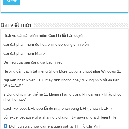
Bài viết mới
Dịch vụ cài đặt phần mềm Corel bị lỗi bản quyền
Cài đặt phần mềm đồ họa online sử dụng vĩnh viễn
Cài đặt phần mềm Matrix
Dữ liệu của bạn đáng giá bao nhiêu
Hướng dẫn cách tắt menu Show More Options chuột phải Windows 11
Nguyên nhân khiến CPU máy tính không chạy ở xung nhịp tối đa trên
Win 11/10/7
? Dòng chip intel thế hệ 11 không nhận ổ cứng khi cài win ? khắc phục
như thế nào?
Cách Fix boot EFI, sửa lỗi do mất phân vùng EFI ( chuẩn UEFI )
Lỗi excel because of a sharing violation. try saving to a different file
Dịch vụ sửa chữa camera quan sát tại TP Hồ Chí Minh