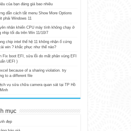
iệu của bạn đáng giá bao nhiêu
ng dẫn cách tắt menu Show More Options
t phải Windows 11
yên nhân khiến CPU máy tính không chạy ở
 nhịp tối đa trên Win 11/10/7
ng chip intel thế hệ 11 không nhận ổ cứng
cài win ? khắc phục như thế nào?
 Fix boot EFI, sửa lỗi do mất phân vùng EFI
uẩn UEFI )
excel because of a sharing violation. try
ng to a different file
ịch vụ sửa chữa camera quan sát tại TP Hồ
 Minh
h mục
Ảnh đẹp
ảng báo giá