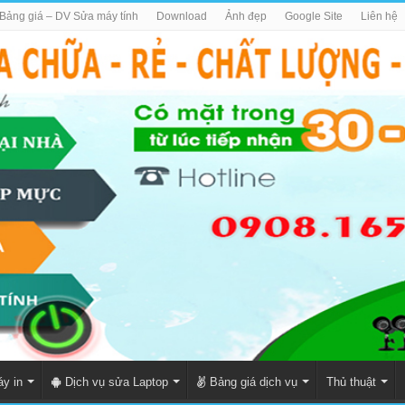
Bảng giá – DV Sửa máy tính
Download
Ảnh đẹp
Google Site
Liên hệ
y in
Dịch vụ sửa Laptop
Bảng giá dịch vụ
Thủ thuật