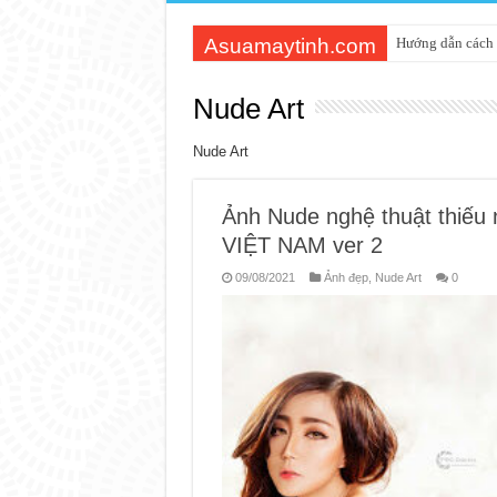
Asuamaytinh.com
Hướng dẫn cách 
Nude Art
Nude Art
Ảnh Nude nghệ thuật thiếu
VIỆT NAM ver 2
09/08/2021
Ảnh đẹp
,
Nude Art
0