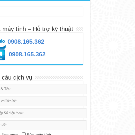
 máy tính – Hỗ trợ kỹ thuật
0908.165.362
0908.165.362
 cầu dịch vụ
Nạp mực
Sửa máy tính