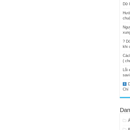
Dữ l
Hướ
chuộ
Ngu
xung
? Dò
khi 
Cách
( ch
Lỗi 
savi
D
Chí
Dan
B