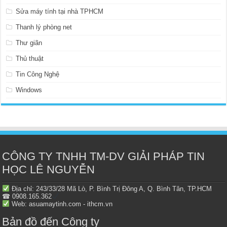
Sửa máy tính tại nhà TPHCM
Thanh lý phòng net
Thư giãn
Thủ thuật
Tin Công Nghệ
Windows
CÔNG TY TNHH TM-DV GIẢI PHÁP TIN
HỌC LÊ NGUYỄN
Địa chỉ: 243/33/28 Mã Lò, P. Bình Trị Đông A, Q. Bình Tân, TP.HCM
☎ 0908.165.362
Web: asuamaytinh.com - ithcm.vn
Bản đồ đến Công ty