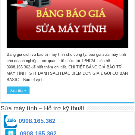
Bảng giá dịch vụ bảo trì máy tính cho công ty, báo giá sửa máy tính
cho doanh nghiệp – cơ quan – tổ chức tại TPHCM. Liên hệ:
0908.165.362 để biết thêm chi tiết. CHI TIẾT BẢNG GIÁ BẢO TRÌ
MÁY TÍNH STT DANH SÁCH ĐẶC ĐIỂM ĐƠN GIÁ 1 GÓI CƠ BẢN
BASIC – Bảo trì định …
Xem tiếp »
Sửa máy tính – Hỗ trợ kỹ thuật
0908.165.362
0908.165.362