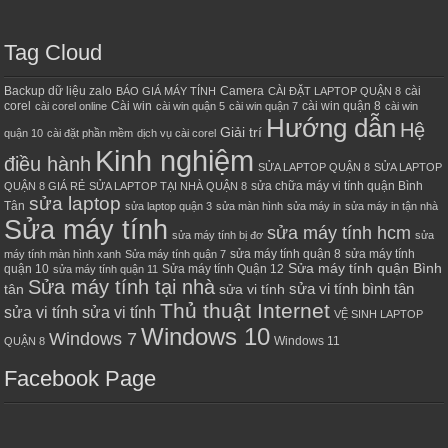
Tag Cloud
Backup dữ liệu zalo
Camera
cài
BÁO GIÁ MÁY TÍNH
CÀI ĐẶT LAPTOP QUẬN 8
corel
Cài win
cài win quận 8
cài corel online
cài win quận 5
cài win quận 7
cài win
Hướng dẫn
Hệ
Giải trí
quận 10
cài đặt phần mềm
dịch vụ cài corel
Kinh nghiệm
điều hành
SỬA LAPTOP QUẬN 8
SỬA LAPTOP
sửa chữa máy vi tính quận Bình
QUẬN 8 GIÁ RẺ
SỬA LAPTOP TẠI NHÀ QUẬN 8
sửa laptop
Tân
sửa laptop quận 3
sửa màn hình
sửa máy in
sửa máy in tận nhà
Sửa máy tính
sửa máy tính hcm
sửa máy tính bị đơ
sửa
sửa máy tính quận 8
sửa máy tính
máy tính màn hình xanh
Sửa máy tính quận 7
Sửa máy tính quận Bình
quận 10
Sửa máy tính Quận 12
sửa máy tính quận 11
Sửa máy tính tại nhà
sửa vi tính bình tân
tân
sửa vi tính
Thủ thuật Internet
sửa vi tính sửa vi tính
VỆ SINH LAPTOP
Windows 10
Windows 7
Windows 11
QUẬN 8
Facebook Page