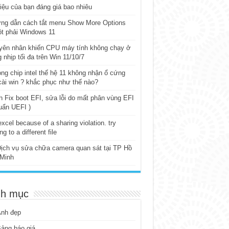
iệu của bạn đáng giá bao nhiêu
ng dẫn cách tắt menu Show More Options
t phải Windows 11
yên nhân khiến CPU máy tính không chạy ở
 nhịp tối đa trên Win 11/10/7
ng chip intel thế hệ 11 không nhận ổ cứng
cài win ? khắc phục như thế nào?
 Fix boot EFI, sửa lỗi do mất phân vùng EFI
uẩn UEFI )
excel because of a sharing violation. try
ng to a different file
ịch vụ sửa chữa camera quan sát tại TP Hồ
 Minh
h mục
Ảnh đẹp
ảng báo giá