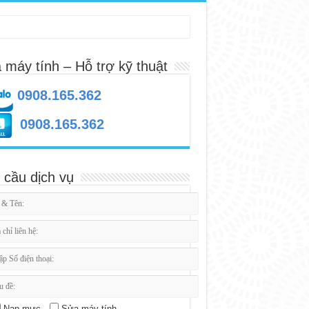
 máy tính – Hỗ trợ kỹ thuật
0908.165.362
0908.165.362
 cầu dịch vụ
Nạp mực
Sửa máy tính