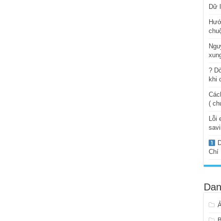
Dữ l
Hướ
chuộ
Ngu
xung
? Dò
khi 
Cách
( ch
Lỗi 
savi
D
Chí
Dan
B