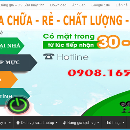
Bảng giá – DV Sửa máy tính
Download
Ảnh đẹp
Google Site
Liên hệ
y in
Dịch vụ sửa Laptop
Bảng giá dịch vụ
Thủ thuật