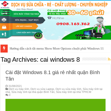
Hướng dẫn cách tắt menu Show More Options chuột phải Windows 11
Tag Archives:
cai windows 8
Cài đặt Windows 8.1 giá rẻ nhất quận Bình
Tân
31/08/2021
Dịch vụ máy tính
,
Dịch vụ sửa Laptop
,
Dịch vụ sửa máy tính
,
Sửa máy tính tại
nhà
,
Sửa máy tính tại nhà quận Bình Tân
,
Sửa máy tính tại nhà TPHCM
0