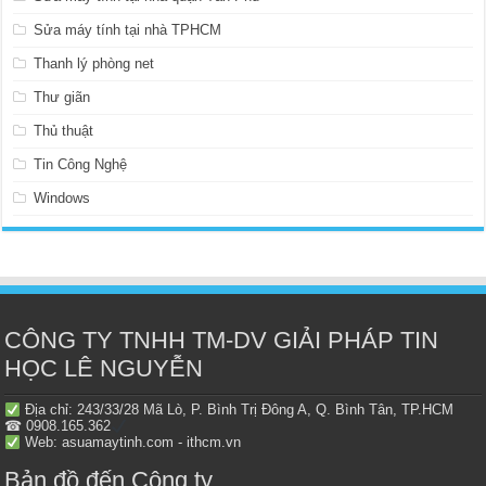
Sửa máy tính tại nhà TPHCM
Thanh lý phòng net
Thư giãn
Thủ thuật
Tin Công Nghệ
Windows
CÔNG TY TNHH TM-DV GIẢI PHÁP TIN
HỌC LÊ NGUYỄN
Địa chỉ: 243/33/28 Mã Lò, P. Bình Trị Đông A, Q. Bình Tân, TP.HCM
☎ 0908.165.362
Web: asuamaytinh.com - ithcm.vn
Bản đồ đến Công ty