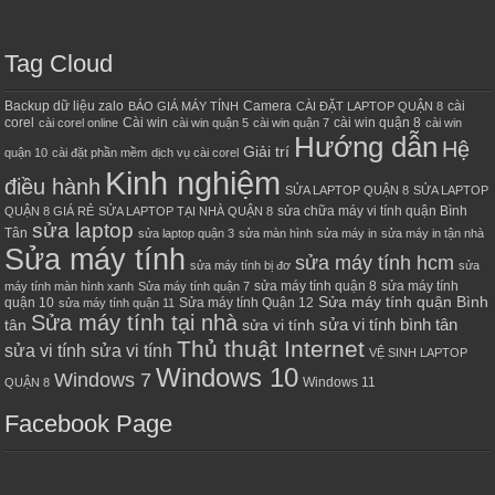
Tag Cloud
Backup dữ liệu zalo
Camera
cài
BÁO GIÁ MÁY TÍNH
CÀI ĐẶT LAPTOP QUẬN 8
corel
Cài win
cài win quận 8
cài corel online
cài win quận 5
cài win quận 7
cài win
Hướng dẫn
Hệ
Giải trí
quận 10
cài đặt phần mềm
dịch vụ cài corel
Kinh nghiệm
điều hành
SỬA LAPTOP QUẬN 8
SỬA LAPTOP
sửa chữa máy vi tính quận Bình
QUẬN 8 GIÁ RẺ
SỬA LAPTOP TẠI NHÀ QUẬN 8
sửa laptop
Tân
sửa laptop quận 3
sửa màn hình
sửa máy in
sửa máy in tận nhà
Sửa máy tính
sửa máy tính hcm
sửa máy tính bị đơ
sửa
sửa máy tính quận 8
sửa máy tính
máy tính màn hình xanh
Sửa máy tính quận 7
Sửa máy tính quận Bình
quận 10
Sửa máy tính Quận 12
sửa máy tính quận 11
Sửa máy tính tại nhà
sửa vi tính bình tân
tân
sửa vi tính
Thủ thuật Internet
sửa vi tính sửa vi tính
VỆ SINH LAPTOP
Windows 10
Windows 7
Windows 11
QUẬN 8
Facebook Page