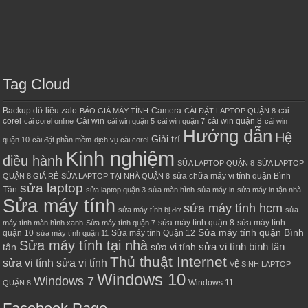
Tag Cloud
Backup dữ liệu zalo
Camera
cài
BÁO GIÁ MÁY TÍNH
CÀI ĐẶT LAPTOP QUẬN 8
corel
Cài win
cài win quận 8
cài corel online
cài win quận 5
cài win quận 7
cài win
Hướng dẫn
Hệ
Giải trí
quận 10
cài đặt phần mềm
dịch vụ cài corel
Kinh nghiệm
điều hành
SỬA LAPTOP QUẬN 8
SỬA LAPTOP
sửa chữa máy vi tính quận Bình
QUẬN 8 GIÁ RẺ
SỬA LAPTOP TẠI NHÀ QUẬN 8
sửa laptop
Tân
sửa laptop quận 3
sửa màn hình
sửa máy in
sửa máy in tận nhà
Sửa máy tính
sửa máy tính hcm
sửa máy tính bị đơ
sửa
sửa máy tính quận 8
sửa máy tính
máy tính màn hình xanh
Sửa máy tính quận 7
Sửa máy tính quận Bình
quận 10
Sửa máy tính Quận 12
sửa máy tính quận 11
Sửa máy tính tại nhà
sửa vi tính bình tân
tân
sửa vi tính
Thủ thuật Internet
sửa vi tính sửa vi tính
VỆ SINH LAPTOP
Windows 10
Windows 7
Windows 11
QUẬN 8