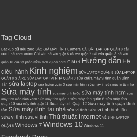
Tag Cloud
Backup dữ liệu zalo
Camera
cài
BÁO GIÁ MÁY TÍNH
CÀI ĐẶT LAPTOP QUẬN 8
corel
Cài win
cài win quận 8
cài corel online
cài win quận 5
cài win quận 7
cài win
Hướng dẫn
Hệ
Giải trí
quận 10
cài đặt phần mềm
dịch vụ cài corel
Kinh nghiệm
điều hành
SỬA LAPTOP QUẬN 8
SỬA LAPTOP
sửa chữa máy vi tính quận Bình
QUẬN 8 GIÁ RẺ
SỬA LAPTOP TẠI NHÀ QUẬN 8
sửa laptop
Tân
sửa laptop quận 3
sửa màn hình
sửa máy in
sửa máy in tận nhà
Sửa máy tính
sửa máy tính hcm
sửa máy tính bị đơ
sửa
sửa máy tính quận 8
sửa máy tính
máy tính màn hình xanh
Sửa máy tính quận 7
Sửa máy tính quận Bình
quận 10
Sửa máy tính Quận 12
sửa máy tính quận 11
Sửa máy tính tại nhà
sửa vi tính bình tân
tân
sửa vi tính
Thủ thuật Internet
sửa vi tính sửa vi tính
VỆ SINH LAPTOP
Windows 10
Windows 7
Windows 11
QUẬN 8