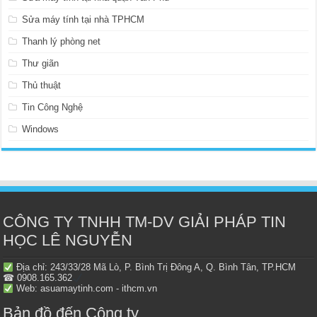
Sửa máy tính tại nhà TPHCM
Thanh lý phòng net
Thư giãn
Thủ thuật
Tin Công Nghệ
Windows
CÔNG TY TNHH TM-DV GIẢI PHÁP TIN
HỌC LÊ NGUYỄN
Địa chỉ: 243/33/28 Mã Lò, P. Bình Trị Đông A, Q. Bình Tân, TP.HCM
☎ 0908.165.362
Web: asuamaytinh.com - ithcm.vn
Bản đồ đến Công ty