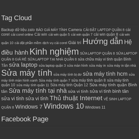
Tag Cloud
Backup dữ liệu zalo
Camera
cài
BÁO GIÁ MÁY TÍNH
CÀI ĐẶT LAPTOP QUẬN 8
corel
Cài win
cài win quận 8
cài corel online
cài win quận 5
cài win quận 7
cài win
Hướng dẫn
Hệ
Giải trí
quận 10
cài đặt phần mềm
dịch vụ cài corel
Kinh nghiệm
điều hành
SỬA LAPTOP QUẬN 8
SỬA LAPTOP
sửa chữa máy vi tính quận Bình
QUẬN 8 GIÁ RẺ
SỬA LAPTOP TẠI NHÀ QUẬN 8
sửa laptop
Tân
sửa laptop quận 3
sửa màn hình
sửa máy in
sửa máy in tận nhà
Sửa máy tính
sửa máy tính hcm
sửa máy tính bị đơ
sửa
sửa máy tính quận 8
sửa máy tính
máy tính màn hình xanh
Sửa máy tính quận 7
Sửa máy tính quận Bình
quận 10
Sửa máy tính Quận 12
sửa máy tính quận 11
Sửa máy tính tại nhà
sửa vi tính bình tân
tân
sửa vi tính
Thủ thuật Internet
sửa vi tính sửa vi tính
VỆ SINH LAPTOP
Windows 10
Windows 7
Windows 11
QUẬN 8
Facebook Page