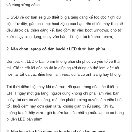
vô cùng xứng đáng.
Ổ SSD về cơ bản sẽ giúp thiết bị gia tăng đáng kể tốc đọc / ghi dữ
liệu. Từ đây, gần như mọi hoạt động của bạn trên chiếc máy tính sẽ
đều được cải thiện đáng kể, bao gồm từ việc boot windows, cho tới
khởi chạy ứng dụng, copy văn bản, dữ liệu, tải trò chơi, phim,..
2. Nên chọn laptop
có đèn backlit LED dưới bàn phím
Đèn backlit LED ở
bàn phím
không phải chỉ phục vụ yếu tố về thẩm
mĩ. Giá trị cốt lõi của nó đó là giúp người dùng có thể làm việc tốt
hơn tại tất cả các điều kiện làm việc, dù là có ánh sáng hay không.
Tại thời điểm hiện nay khi mà mức độ quan trọng của các thiết bị
CNTT ngày một gia tăng, người dùng không chỉ phải làm việc ban
ngày, tại nơi có đèn sáng, mà còn phải thường xuyên làm việc buổi
tối, buổi đêm hay đơn giản là tại không gian thiếu sáng. Khi ấy,
chúng ta sẽ thấy được giá trị lớn lao của những mẫu laptop có trang
bị đèn LED bàn phím.
3. Nên kiểm tra bàn phím và touchpad của laptop mới