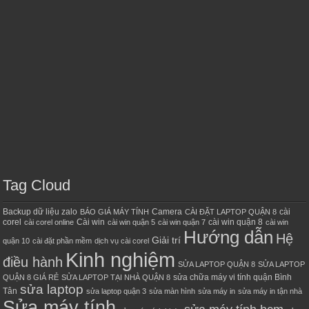
Tag Cloud
Backup dữ liệu zalo
Camera
cài
BÁO GIÁ MÁY TÍNH
CÀI ĐẶT LAPTOP QUẬN 8
corel
Cài win
cài win quận 8
cài corel online
cài win quận 5
cài win quận 7
cài win
Hướng dẫn
Hệ
Giải trí
quận 10
cài đặt phần mềm
dịch vụ cài corel
Kinh nghiệm
điều hành
SỬA LAPTOP QUẬN 8
SỬA LAPTOP
sửa chữa máy vi tính quận Bình
QUẬN 8 GIÁ RẺ
SỬA LAPTOP TẠI NHÀ QUẬN 8
sửa laptop
Tân
sửa laptop quận 3
sửa màn hình
sửa máy in
sửa máy in tận nhà
Sửa máy tính