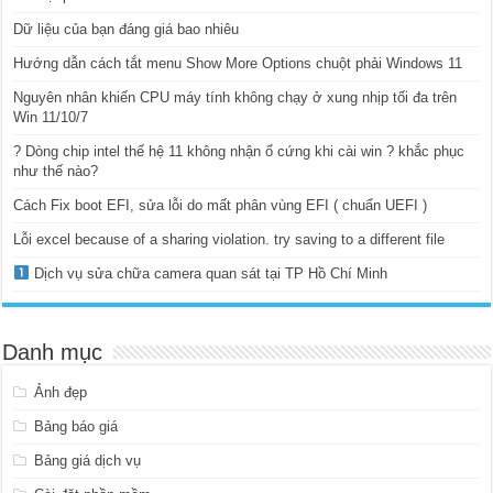
Dữ liệu của bạn đáng giá bao nhiêu
Hướng dẫn cách tắt menu Show More Options chuột phải Windows 11
Nguyên nhân khiến CPU máy tính không chạy ở xung nhịp tối đa trên
Win 11/10/7
? Dòng chip intel thế hệ 11 không nhận ổ cứng khi cài win ? khắc phục
như thế nào?
Cách Fix boot EFI, sửa lỗi do mất phân vùng EFI ( chuẩn UEFI )
Lỗi excel because of a sharing violation. try saving to a different file
Dịch vụ sửa chữa camera quan sát tại TP Hồ Chí Minh
Danh mục
Ảnh đẹp
Bảng báo giá
Bảng giá dịch vụ