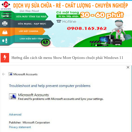
Dịch vụ cài đặt phần mềm Corel bị lỗi bản quyền