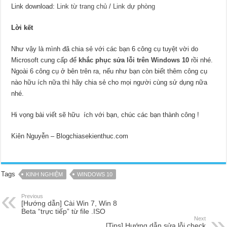
Link download:
Link từ trang chủ
/
Link dự phòng
Lời kết
Như vậy là mình đã chia sẻ với các bạn 6 công cụ tuyệt vời do
Microsoft cung cấp để
khắc phục sửa lỗi trên Windows 10
rồi nhé.
Ngoài 6 công cụ ở bên trên ra, nếu như bạn còn biết thêm công cụ
nào hữu ích nữa thì hãy chia sẻ cho mọi người cùng sử dụng nữa
nhé.
Hi vọng bài viết sẽ hữu ích với bạn, chúc các bạn thành công !
Kiên Nguyễn – Blogchiasekienthuc.com
Tags
KINH NGHIỆM
WINDOWS 10
Previous
[Hướng dẫn] Cài Win 7, Win 8
Beta “trực tiếp” từ file .ISO
Next
[Tips] Hướng dẫn sửa lỗi check