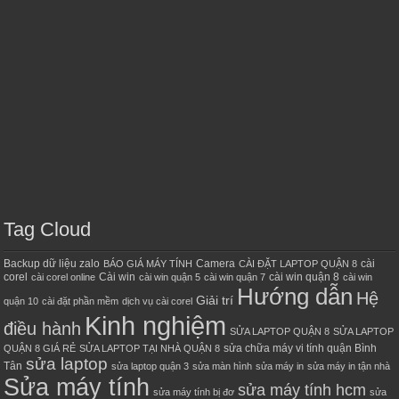
Tag Cloud
Backup dữ liệu zalo
Camera
cài
BÁO GIÁ MÁY TÍNH
CÀI ĐẶT LAPTOP QUẬN 8
corel
Cài win
cài win quận 8
cài corel online
cài win quận 5
cài win quận 7
cài win
Hướng dẫn
Hệ
Giải trí
quận 10
cài đặt phần mềm
dịch vụ cài corel
Kinh nghiệm
điều hành
SỬA LAPTOP QUẬN 8
SỬA LAPTOP
sửa chữa máy vi tính quận Bình
QUẬN 8 GIÁ RẺ
SỬA LAPTOP TẠI NHÀ QUẬN 8
sửa laptop
Tân
sửa laptop quận 3
sửa màn hình
sửa máy in
sửa máy in tận nhà
Sửa máy tính
sửa máy tính hcm
sửa máy tính bị đơ
sửa