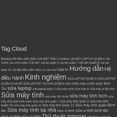
Tag Cloud
Backup dữ liệu zalo
Camera
cài
BÁO GIÁ MÁY TÍNH
CÀI ĐẶT LAPTOP QUẬN 8
corel
Cài win
cài win quận 8
cài corel online
cài win quận 5
cài win quận 7
cài win
Hướng dẫn
Hệ
Giải trí
quận 10
cài đặt phần mềm
dịch vụ cài corel
Kinh nghiệm
điều hành
SỬA LAPTOP QUẬN 8
SỬA LAPTOP
sửa chữa máy vi tính quận Bình
QUẬN 8 GIÁ RẺ
SỬA LAPTOP TẠI NHÀ QUẬN 8
sửa laptop
Tân
sửa laptop quận 3
sửa màn hình
sửa máy in
sửa máy in tận nhà
Sửa máy tính
sửa máy tính hcm
sửa máy tính bị đơ
sửa
sửa máy tính quận 8
sửa máy tính
máy tính màn hình xanh
Sửa máy tính quận 7
Sửa máy tính quận Bình
quận 10
Sửa máy tính Quận 12
sửa máy tính quận 11
Sửa máy tính tại nhà
sửa vi tính bình tân
tân
sửa vi tính
Thủ thuật Internet
sửa vi tính sửa vi tính
VỆ SINH LAPTOP