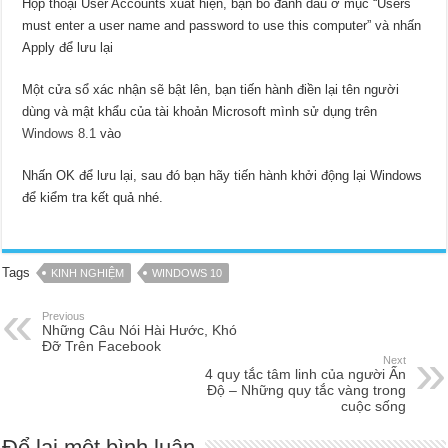
Hộp thoại User Accounts xuất hiện, bạn bỏ đánh dấu ở mục “Users
must enter a user name and password to use this computer” và nhấn
Apply để lưu lại
Một cửa sổ xác nhận sẽ bật lên, bạn tiến hành điền lại tên người
dùng và mật khẩu của tài khoản Microsoft mình sử dụng trên
Windows 8.1
vào
Nhấn OK để lưu lại, sau đó bạn hãy tiến hành khởi động lại Windows
để kiểm tra kết quả nhé.
Tags
KINH NGHIỆM
WINDOWS 10
Previous
Những Câu Nói Hài Hước, Khó
Đỡ Trên Facebook
Next
4 quy tắc tâm linh của người Ấn
Độ – Những quy tắc vàng trong
cuộc sống
Để lại một bình luận