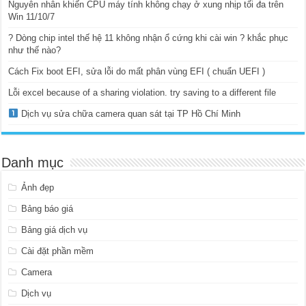
Nguyên nhân khiến CPU máy tính không chạy ở xung nhịp tối đa trên
Win 11/10/7
? Dòng chip intel thế hệ 11 không nhận ổ cứng khi cài win ? khắc phục
như thế nào?
Cách Fix boot EFI, sửa lỗi do mất phân vùng EFI ( chuẩn UEFI )
Lỗi excel because of a sharing violation. try saving to a different file
Dịch vụ sửa chữa camera quan sát tại TP Hồ Chí Minh
Danh mục
Ảnh đẹp
Bảng báo giá
Bảng giá dịch vụ
Cài đặt phần mềm
Camera
Dịch vụ