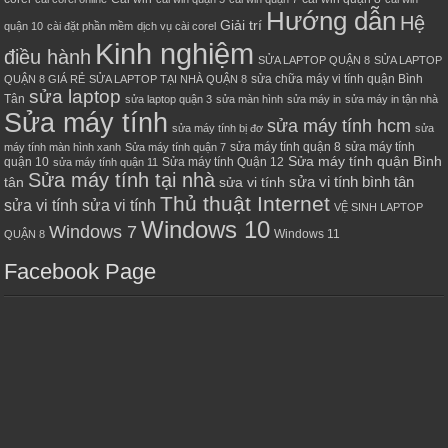
Hướng dẫn
Hệ
Giải trí
quận 10
cài đặt phần mềm
dịch vụ cài corel
Kinh nghiệm
điều hành
SỬA LAPTOP QUẬN 8
SỬA LAPTOP
sửa chữa máy vi tính quận Bình
QUẬN 8 GIÁ RẺ
SỬA LAPTOP TẠI NHÀ QUẬN 8
sửa laptop
Tân
sửa laptop quận 3
sửa màn hình
sửa máy in
sửa máy in tận nhà
Sửa máy tính
sửa máy tính hcm
sửa máy tính bị đơ
sửa
sửa máy tính quận 8
sửa máy tính
máy tính màn hình xanh
Sửa máy tính quận 7
Sửa máy tính quận Bình
quận 10
Sửa máy tính Quận 12
sửa máy tính quận 11
Sửa máy tính tại nhà
sửa vi tính bình tân
tân
sửa vi tính
Thủ thuật Internet
sửa vi tính sửa vi tính
VỆ SINH LAPTOP
Windows 10
Windows 7
Windows 11
QUẬN 8
Facebook Page