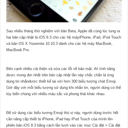
Sau nhiều tháng thử nghiệm với bản Beta, Apple đã cùng lúc tung ra
hai bản
cập nhật
là iOS 8.3 cho các
hệ máy
iPhone
,
iPad
,
iPod Touch
và bản OS X Yosemite 10.10.3 dành cho các hệ máy
MacBook
,
MacBook Pro
.
Bên cạnh nhiều cải thiện và sửa các lỗi về bảo mật, thì tính năng
được mong đợi nhất trên bản cập nhật lần này chắc chắn là ứng
dụng
tin nhắn
được thiết kế lại với hơn 300
biểu
tượng
chat
Emoji.
Giờ đây với mỗi biểu tượng sử dụng khi nhắn tin, người dùng có thể
tùy biến chúng với nhiều màu sắc và phong thái khác nhau.
Để sử dụng các biểu tượng Emoji thú vị này, người dùng trước hết
cần nâng cấp thiết bị iPhone, iPad hay iPod Touch của mình lên
phiên bản iOS 8.3 bằng cách lần lượt vào các mục
Cài đặt > Cài đặt