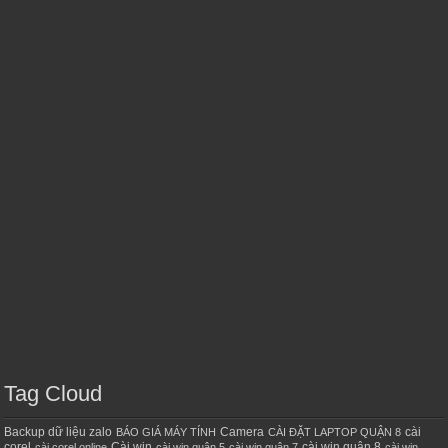
Tag Cloud
Backup dữ liệu zalo
Camera
cài
BÁO GIÁ MÁY TÍNH
CÀI ĐẶT LAPTOP QUẬN 8
corel
Cài win
cài win quận 8
cài corel online
cài win quận 5
cài win quận 7
cài win