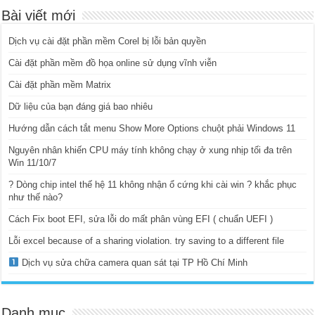
Bài viết mới
Dịch vụ cài đặt phần mềm Corel bị lỗi bản quyền
Cài đặt phần mềm đồ họa online sử dụng vĩnh viễn
Cài đặt phần mềm Matrix
Dữ liệu của bạn đáng giá bao nhiêu
Hướng dẫn cách tắt menu Show More Options chuột phải Windows 11
Nguyên nhân khiến CPU máy tính không chạy ở xung nhịp tối đa trên
Win 11/10/7
? Dòng chip intel thế hệ 11 không nhận ổ cứng khi cài win ? khắc phục
như thế nào?
Cách Fix boot EFI, sửa lỗi do mất phân vùng EFI ( chuẩn UEFI )
Lỗi excel because of a sharing violation. try saving to a different file
Dịch vụ sửa chữa camera quan sát tại TP Hồ Chí Minh
Danh mục