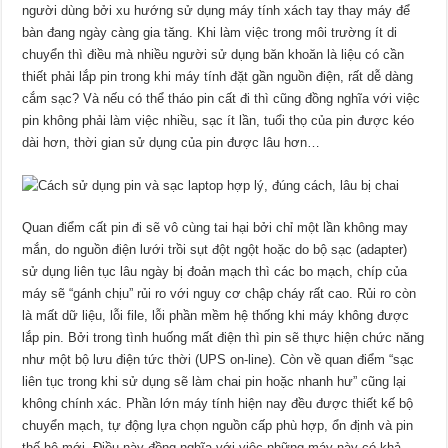
người dùng bởi xu hướng sử dụng máy tính xách tay thay máy để
bàn đang ngày càng gia tăng. Khi làm việc trong môi trường ít di
chuyển thì điều mà nhiều người sử dụng băn khoăn là liệu có cần
thiết phải lắp pin trong khi máy tính đặt gần nguồn điện, rất dễ dàng
cắm sạc? Và nếu có thể tháo pin cất đi thì cũng đồng nghĩa với việc
pin không phải làm việc nhiều, sạc ít lần, tuổi thọ của pin được kéo
dài hơn, thời gian sử dụng của pin được lâu hơn…
Quan điểm cất pin đi sẽ vô cùng tai hại bởi chỉ một lần không may
mắn, do nguồn điện lưới trồi sụt đột ngột hoặc do bộ sạc (adapter)
sử dụng liên tục lâu ngày bị đoản mạch thì các bo mạch, chíp của
máy sẽ “gánh chịu” rủi ro với nguy cơ chập cháy rất cao. Rủi ro còn
là mất dữ liệu, lỗi file, lỗi phần mềm hệ thống khi máy không được
lắp pin. Bởi trong tình huống mất điện thì pin sẽ thực hiện chức năng
như một bộ lưu điện tức thời (UPS on-line). Còn về quan điểm “sạc
liên tục trong khi sử dụng sẽ làm chai pin hoặc nhanh hư” cũng lại
không chính xác. Phần lớn máy tính hiện nay đều được thiết kế bộ
chuyển mạch, tự động lựa chọn nguồn cấp phù hợp, ổn định và pin
thế hệ mới. Điều này đồng nghĩa với việc những máy này có khả