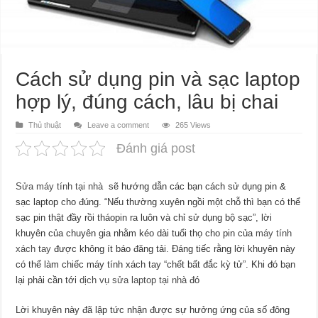
Cách sử dụng pin và sạc laptop
hợp lý, đúng cách, lâu bị chai
Thủ thuật
Leave a comment
265 Views
Đánh giá post
Sửa máy tính tại nhà
sẽ hướng dẫn các bạn cách sử dụng pin &
sạc laptop cho đúng. “Nếu thường xuyên ngồi một chỗ thì bạn có thể
sạc pin thật đầy rồi tháopin ra luôn và chỉ sử dụng bộ sạc”, lời
khuyên của chuyên gia nhằm kéo dài tuổi thọ cho pin của
máy tính
xách tay
được không ít báo đăng tải. Đáng tiếc rằng lời khuyên này
có thể làm chiếc máy tính xách tay “chết bất đắc kỳ tử”. Khi đó bạn
lại phải cần tới
dịch vụ sửa laptop tại nhà
đó
Lời khuyên này đã lập tức nhận được sự hưởng ứng của số đông