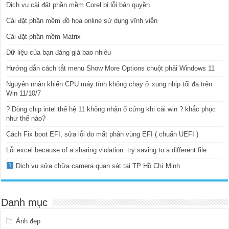
Dịch vụ cài đặt phần mềm Corel bị lỗi bản quyền
Cài đặt phần mềm đồ họa online sử dụng vĩnh viễn
Cài đặt phần mềm Matrix
Dữ liệu của bạn đáng giá bao nhiêu
Hướng dẫn cách tắt menu Show More Options chuột phải Windows 11
Nguyên nhân khiến CPU máy tính không chạy ở xung nhịp tối đa trên
Win 11/10/7
? Dòng chip intel thế hệ 11 không nhận ổ cứng khi cài win ? khắc phục
như thế nào?
Cách Fix boot EFI, sửa lỗi do mất phân vùng EFI ( chuẩn UEFI )
Lỗi excel because of a sharing violation. try saving to a different file
Dịch vụ sửa chữa camera quan sát tại TP Hồ Chí Minh
Danh mục
Ảnh đẹp