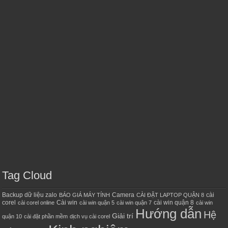
Tag Cloud
Backup dữ liệu zalo
Camera
cài
BÁO GIÁ MÁY TÍNH
CÀI ĐẶT LAPTOP QUẬN 8
corel
Cài win
cài win quận 8
cài corel online
cài win quận 5
cài win quận 7
cài win
Hướng dẫn
Hệ
Giải trí
quận 10
cài đặt phần mềm
dịch vụ cài corel