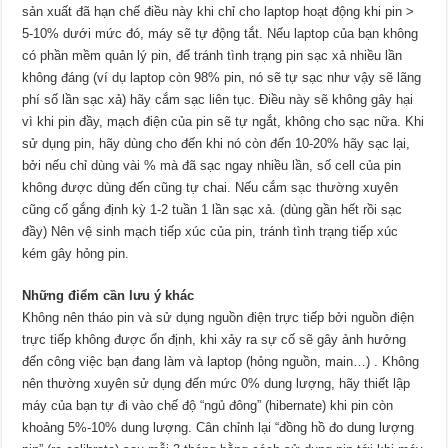
sản xuất đã hạn chế điều này khi chỉ cho laptop hoạt động khi pin >
5-10% dưới mức đó, máy sẽ tự động tắt. Nếu laptop của bạn không
có phần mềm quản lý pin, để tránh tình trạng pin sạc xả nhiều lần
không đáng (ví dụ laptop còn 98% pin, nó sẽ tự sạc như vậy sẽ lãng
phí số lần sạc xả) hãy cắm sạc liên tục. Điều này sẽ không gây hại
vì khi pin đầy, mạch điện của pin sẽ tự ngắt, không cho sạc nữa. Khi
sử dụng pin, hãy dùng cho đến khi nó còn đến 10-20% hãy sạc lại,
bởi nếu chỉ dùng vài % mà đã sạc ngay nhiều lần, số cell của pin
không được dùng đến cũng tự chai. Nếu cắm sạc thường xuyên
cũng cố gắng định kỳ 1-2 tuần 1 lần sạc xả. (dùng gần hết rồi sạc
đầy) Nên vệ sinh mạch tiếp xúc của pin, tránh tình trạng tiếp xúc
kém gây hỏng pin.
Những điểm cần lưu ý khác
Không nên tháo pin và sử dụng nguồn điện trực tiếp bởi nguồn điện
trực tiếp không được ổn định, khi xảy ra sự cố sẽ gây ảnh hưởng
đến công việc bạn đang làm và laptop (hỏng nguồn, main…) . Không
nên thường xuyên sử dụng đến mức 0% dung lượng, hãy thiết lập
máy của bạn tự đi vào chế độ “ngủ đông” (hibernate) khi pin còn
khoảng 5%-10% dung lượng. Cân chỉnh lại “đồng hồ đo dung lượng