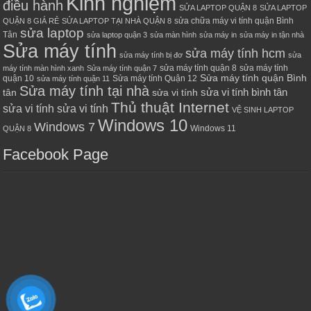
Kinh nghiệm
điều hành
SỬA LAPTOP QUẬN 8
SỬA LAPTOP
sửa chữa máy vi tính quận Bình
QUẬN 8 GIÁ RẺ
SỬA LAPTOP TẠI NHÀ QUẬN 8
sửa laptop
Tân
sửa laptop quận 3
sửa màn hình
sửa máy in
sửa máy in tận nhà
Sửa máy tính
sửa máy tính hcm
sửa máy tính bị đơ
sửa
sửa máy tính quận 8
sửa máy tính
máy tính màn hình xanh
Sửa máy tính quận 7
Sửa máy tính quận Bình
quận 10
Sửa máy tính Quận 12
sửa máy tính quận 11
Sửa máy tính tại nhà
sửa vi tính bình tân
tân
sửa vi tính
Thủ thuật Internet
sửa vi tính sửa vi tính
VỆ SINH LAPTOP
Windows 10
Windows 7
Windows 11
QUẬN 8
Facebook Page