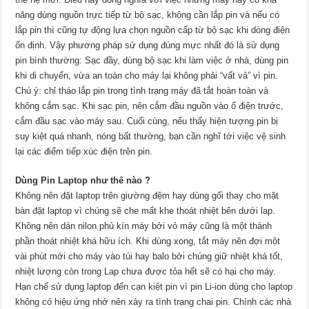
năng dùng nguồn trực tiếp từ bộ sạc, không cần lắp pin và nếu có
lắp pin thì cũng tự động lựa chọn nguồn cấp từ bộ sạc khi dòng điện
ổn định. Vậy phương pháp sử dụng đúng mực nhất đó là sử dụng
pin bình thường: Sạc đầy, dùng bộ sạc khi làm việc ở nhà, dùng pin
khi di chuyển, vừa an toàn cho máy lại không phải “vất vả” vì pin.
Chú ý: chỉ tháo lắp pin trong tình trạng máy đã tắt hoàn toàn và
không cắm sạc. Khi sạc pin, nên cắm đầu nguồn vào ổ điện trước,
cắm đầu sạc vào máy sau. Cuối cùng, nếu thấy hiện tượng pin bị
suy kiệt quá nhanh, nóng bất thường, bạn cần nghĩ tới việc vệ sinh
lại các điểm tiếp xúc điện trên pin.
Dùng Pin Laptop như thế nào ?
Không nên đặt laptop trên giường đệm hay dùng gối thay cho mặt
bàn đặt laptop vì chúng sẽ che mất khe thoát nhiệt bên dưới lap.
Không nên dán nilon phủ kín máy bởi vỏ máy cũng là một thành
phần thoát nhiệt khá hữu ích. Khi dùng xong, tắt máy nên đợi một
vài phút mới cho máy vào túi hay balo bởi chúng giữ nhiệt khá tốt,
nhiệt lượng còn trong Lap chưa được tỏa hết sẽ có hại cho máy.
Hạn chế sử dụng laptop đến cạn kiệt pin vì pin Li-ion dùng cho laptop
không có hiệu ứng nhớ nên xảy ra tình trạng chai pin. Chính các nhà