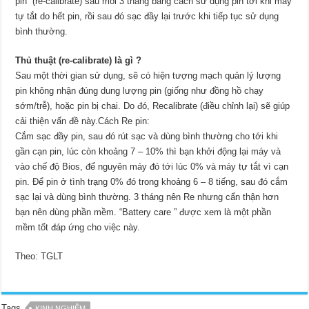
pin” (re-calibrate) sau mỗi 3 tháng bằng cách sử dụng pin tới khi máy
tự tắt do hết pin, rồi sau đó sạc đầy lại trước khi tiếp tục sử dụng
bình thường.
Thủ thuật (re-calibrate) là gì ?
Sau một thời gian sử dụng, sẽ có hiện tượng mạch quản lý lượng
pin không nhận đúng dung lượng pin (giống như đồng hồ chạy
sớm/trễ), hoặc pin bị chai. Do đó, Recalibrate (điều chỉnh lại) sẽ giúp
cải thiện vấn đề này.Cách Re pin:
Cắm sạc đầy pin, sau đó rút sạc và dùng bình thường cho tới khi
gần cạn pin, lúc còn khoảng 7 – 10% thì bạn khởi động lại máy và
vào chế độ Bios, để nguyên máy đó tới lúc 0% và máy tự tắt vì cạn
pin. Để pin ở tình trạng 0% đó trong khoảng 6 – 8 tiếng, sau đó cắm
sạc lại và dùng bình thường. 3 tháng nên Re nhưng cẩn thận hơn
bạn nên dùng phần mềm. “Battery care ” được xem là một phần
mềm tốt đáp ứng cho việc này.
Theo: TGLT
Tags
KINH NGHIỆM