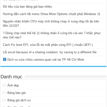
Dữ liệu của bạn đáng giá bao nhiêu
Hướng dẫn cách tắt menu Show More Options chuột phải Windows 11
Nguyên nhân khiến CPU máy tính không chạy ở xung nhịp tối đa trên
Win 11/10/7
? Dòng chip intel thế hệ 11 không nhận ổ cứng khi cài win ? khắc phục
như thế nào?
Cách Fix boot EFI, sửa lỗi do mất phân vùng EFI ( chuẩn UEFI )
Lỗi excel because of a sharing violation. try saving to a different file
Dịch vụ sửa chữa camera quan sát tại TP Hồ Chí Minh
Danh mục
Ảnh đẹp
Bảng báo giá
Bảng giá dịch vụ