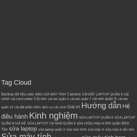
Tag Cloud
Backup dữ liệu zalo
Camera
cài
BÁO GIÁ MÁY TÍNH
CÀI ĐẶT LAPTOP QUẬN 8
corel
Cài win
cài win quận 8
cài corel online
cài win quận 5
cài win quận 7
cài win
Hướng dẫn
Hệ
Giải trí
quận 10
cài đặt phần mềm
dịch vụ cài corel
Kinh nghiệm
điều hành
SỬA LAPTOP QUẬN 8
SỬA LAPTOP
sửa chữa máy vi tính quận Bình
QUẬN 8 GIÁ RẺ
SỬA LAPTOP TẠI NHÀ QUẬN 8
sửa laptop
Tân
sửa laptop quận 3
sửa màn hình
sửa máy in
sửa máy in tận nhà
Sửa máy tính