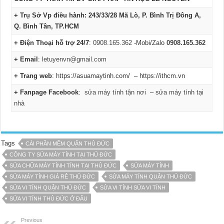
+ Trụ Sở Vp điều hành: 243/33/28 Mã Lò, P. Bình Trị Đông A,
Q. Bình Tân, TP.HCM
+ Điện Thoại hỗ trợ 24/7
:
0908.165.362
-Mobi/Zalo
0908.165.362
+ Email
:
letuyenvn@gmail.com
+ Trang web
: https://asuamaytinh.com/ – https://ithcm.vn
+ Fanpage Facebook
:
sửa máy tính tận nơi
–
sửa máy tính tại
nhà
Tags
CÀI PHẦN MỀM QUẬN THỦ ĐỨC
CÔNG TY SỬA MÁY TÍNH TẠI THỦ ĐỨC
SỬA CHỮA MÁY TÍNH TÍNH TẠI THỦ ĐỨC
SỬA MÁY TÍNH
SỬA MÁY TÍNH GIÁ RẺ THỦ ĐỨC
SỬA MÁY TÍNH QUẬN THỦ ĐỨC
SỬA VI TÍNH QUẬN THỦ ĐỨC
SỬA VI TÍNH SỬA VI TÍNH
SỬA VI TÍNH THỦ ĐỨC Ở ĐÂU
Previous