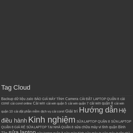
Tag Cloud
Backup dữ liệu zalo
Camera
cài
BÁO GIÁ MÁY TÍNH
CÀI ĐẶT LAPTOP QUẬN 8
corel
Cài win
cài win quận 8
cài corel online
cài win quận 5
cài win quận 7
cài win
Hướng dẫn
Hệ
Giải trí
quận 10
cài đặt phần mềm
dịch vụ cài corel
Kinh nghiệm
điều hành
SỬA LAPTOP QUẬN 8
SỬA LAPTOP
sửa chữa máy vi tính quận Bình
QUẬN 8 GIÁ RẺ
SỬA LAPTOP TẠI NHÀ QUẬN 8
sửa laptop