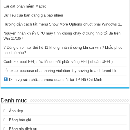
Cài đặt phần mềm Matrix
Dữ liệu của bạn đáng giá bao nhiêu
Hướng dẫn cách tắt menu Show More Options chuột phải Windows 11
Nguyên nhân khiến CPU máy tính không chạy ở xung nhịp tối đa trên
Win 11/10/7
? Dòng chip intel thế hệ 11 không nhận ổ cứng khi cài win ? khắc phục
như thế nào?
Cách Fix boot EFI, sửa lỗi do mất phân vùng EFI ( chuẩn UEFI )
Lỗi excel because of a sharing violation. try saving to a different file
Dịch vụ sửa chữa camera quan sát tại TP Hồ Chí Minh
Danh mục
Ảnh đẹp
Bảng báo giá
Bảng giá dịch vụ