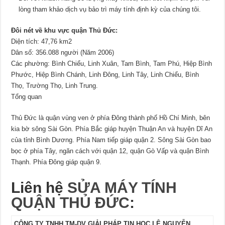
lòng tham khảo dịch vụ bảo trì máy tính định kỳ của chúng tôi.
Đôi nét về khu vực quận Thủ Đức:
Diện tích: 47,76 km2
Dân số: 356.088 người (Năm 2006)
Các phường: Bình Chiểu, Linh Xuân, Tam Bình, Tam Phú, Hiệp Bình
Phước, Hiệp Bình Chánh, Linh Đông, Linh Tây, Linh Chiểu, Bình
Thọ, Trường Thọ, Linh Trung.
Tổng quan
Thủ Đức là quận vùng ven ở phía Đông thành phố Hồ Chí Minh, bên
kia bờ sông Sài Gòn. Phía Bắc giáp huyện Thuận An và huyện Dĩ An
của tỉnh Bình Dương. Phía Nam tiếp giáp quận 2. Sông Sài Gòn bao
bọc ở phía Tây, ngăn cách với quận 12, quận Gò Vấp và quận Bình
Thạnh. Phía Đông giáp quận 9.
Liên hệ
SỬA MÁY TÍNH
QUẬN THỦ ĐỨC
:
CÔNG TY TNHH TM-DV GIẢI PHÁP TIN HỌC LÊ NGUYỄN