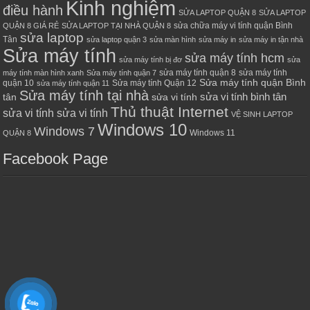
Kinh nghiệm
điều hành
SỬA LAPTOP QUẬN 8
SỬA LAPTOP
sửa chữa máy vi tính quận Bình
QUẬN 8 GIÁ RẺ
SỬA LAPTOP TẠI NHÀ QUẬN 8
sửa laptop
Tân
sửa laptop quận 3
sửa màn hình
sửa máy in
sửa máy in tận nhà
Sửa máy tính
sửa máy tính hcm
sửa máy tính bị đơ
sửa
sửa máy tính quận 8
sửa máy tính
máy tính màn hình xanh
Sửa máy tính quận 7
Sửa máy tính quận Bình
quận 10
Sửa máy tính Quận 12
sửa máy tính quận 11
Sửa máy tính tại nhà
sửa vi tính bình tân
tân
sửa vi tính
Thủ thuật Internet
sửa vi tính sửa vi tính
VỆ SINH LAPTOP
Windows 10
Windows 7
Windows 11
QUẬN 8
Facebook Page