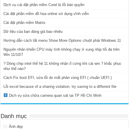
Dịch vụ cài đặt phần mềm Corel bị lỗi bản quyền
Cài đặt phần mềm đồ họa online sử dụng vĩnh viễn
Cài đặt phần mềm Matrix
Dữ liệu của bạn đáng giá bao nhiêu
Hướng dẫn cách tắt menu Show More Options chuột phải Windows 11
Nguyên nhân khiến CPU máy tính không chạy ở xung nhịp tối đa trên
Win 11/10/7
? Dòng chip intel thế hệ 11 không nhận ổ cứng khi cài win ? khắc phục
như thế nào?
Cách Fix boot EFI, sửa lỗi do mất phân vùng EFI ( chuẩn UEFI )
Lỗi excel because of a sharing violation. try saving to a different file
Dịch vụ sửa chữa camera quan sát tại TP Hồ Chí Minh
Danh mục
Ảnh đẹp