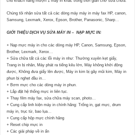
cho khách hàng mượn 1 máy in khác trong thời gian chờ sửa chữa.
Chúng tôi nhận sửa tất cả các dòng máy máy in máy fax HP, canon,
Samsung, Lexmark, Xerox, Epson, Brother, Panasonic, Sharp…
GIỚI THIỆU DỊCH VỤ SỬA MÁY IN – NẠP MỰC IN:
+ Nạp mực máy in cho các dòng máy HP, Canon, Samsung, Epson,
Brother, Lexmark, Xerox…
+ Sửa chữa tất cả các lỗi máy in như: Thường xuyên kẹt giấy,
Trang in bị nhăn, Máy phát ra tiếng kêu lớn, Máy không khởi động
được, Không đưa giấy lên được, Máy in kim bị gãy mũi kim, Máy in
phun bị nghẹt đầu in…
+ Bơm mực cho các dòng máy in phun.
+ Lắp đặt hệ thống mực in liên tục.
+ Thay film máy fax, sửa chữa máy scan, photo…
+ Cung cấp linh kiện máy in chính hãng: Trống in, gạt mực, drum
máy in, trục từ, bao lụa…
+ Cung cấp hộp mực chính hãng
+ Reset chip mực in
+ Các giải pháp về in ấn