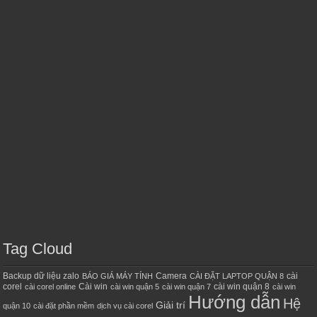
Tag Cloud
Backup dữ liệu zalo
Camera
cài
BÁO GIÁ MÁY TÍNH
CÀI ĐẶT LAPTOP QUẬN 8
corel
Cài win
cài win quận 8
cài corel online
cài win quận 5
cài win quận 7
cài win
Hướng dẫn
Hệ
Giải trí
quận 10
cài đặt phần mềm
dịch vụ cài corel