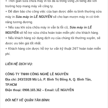
+ Thời gian sửa chữa máy in tối đa là trong vòng 24 tiếng đối với
trường hợp mang máy về công ty.
+ Để đảm bảo cho công việc của bạn được diễn ra bình thường sửa
máy in
Sửa máy in LÊ NGUYỄN
sẽ cho bạn mượn máy in có tính
năng tương đương.
+ Nếu sau khi sửa chữa máy in vẫn bị lỗi cũ,
Sửa máy in LÊ
NGUYỄN
sẽ hỗ trợ sửa chữa hoàn toàn miễn phí cho khách hàng.
+ Nếu khách hàng sử dụng dịch vụ của chúng tôi thường xuyên, sẽ
được ưu tiên giá tốt nhất.
+ Khách hàng còn được hỗ trợ tư vấn kỹ thuật 24/7 hoàn toàn miễn
phí.
LIÊN HỆ DỊCH VỤ:
CÔNG TY TNHH CÔNG NGHỆ LÊ NGUYỄN
Địa chỉ: 243/33/28 Mã Lò, P. Bình Trị Đông A, Q. Bình Tân,
TP.HCM
Điện thoại: 0908.165.362 – Email: LÊ NGUYỄN
ĐÔI NÉT VỀ QUẬN TÂN BÌNH: