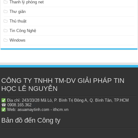
Thanh lý phòng net
Thư giãn
Thủ thuật
Tin Công Nghệ
Windows
CÔNG TY TNHH TM-DV GIẢI PHÁP TIN
HỌC LÊ NGUYỄN
Địa chỉ: 243/33/28 Mã Lò, P. Bình Trị Đông A, Q. Bình Tân, TP.HCM
☎ 0908.165.362
Web: asuamaytinh.com - ithcm.vn
Bản đồ đến Công ty