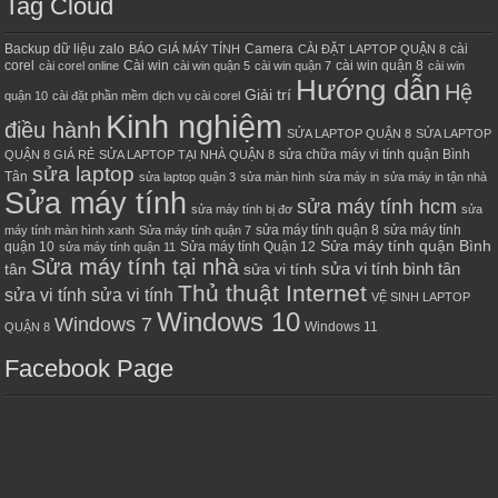
Tag Cloud
Backup dữ liệu zalo
Camera
cài
BÁO GIÁ MÁY TÍNH
CÀI ĐẶT LAPTOP QUẬN 8
corel
Cài win
cài win quận 8
cài corel online
cài win quận 5
cài win quận 7
cài win
Hướng dẫn
Hệ
Giải trí
quận 10
cài đặt phần mềm
dịch vụ cài corel
Kinh nghiệm
điều hành
SỬA LAPTOP QUẬN 8
SỬA LAPTOP
sửa chữa máy vi tính quận Bình
QUẬN 8 GIÁ RẺ
SỬA LAPTOP TẠI NHÀ QUẬN 8
sửa laptop
Tân
sửa laptop quận 3
sửa màn hình
sửa máy in
sửa máy in tận nhà
Sửa máy tính
sửa máy tính hcm
sửa máy tính bị đơ
sửa
sửa máy tính quận 8
sửa máy tính
máy tính màn hình xanh
Sửa máy tính quận 7
Sửa máy tính quận Bình
quận 10
Sửa máy tính Quận 12
sửa máy tính quận 11
Sửa máy tính tại nhà
sửa vi tính bình tân
tân
sửa vi tính
Thủ thuật Internet
sửa vi tính sửa vi tính
VỆ SINH LAPTOP
Windows 10
Windows 7
Windows 11
QUẬN 8
Facebook Page