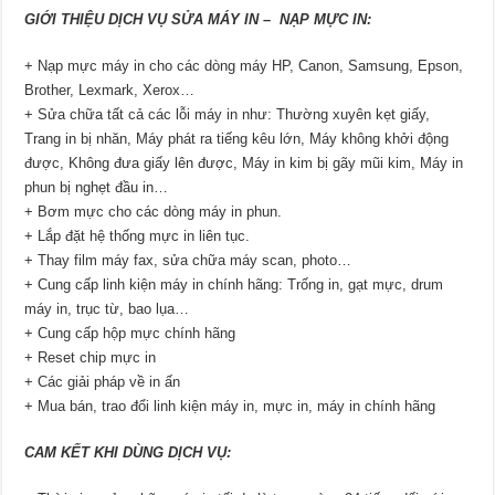
GIỚI THIỆU DỊCH VỤ SỬA MÁY IN – NẠP MỰC IN:
+ Nạp mực máy in cho các dòng máy HP, Canon, Samsung, Epson,
Brother, Lexmark, Xerox…
+ Sửa chữa tất cả các lỗi máy in như: Thường xuyên kẹt giấy,
Trang in bị nhăn, Máy phát ra tiếng kêu lớn, Máy không khởi động
được, Không đưa giấy lên được, Máy in kim bị gãy mũi kim, Máy in
phun bị nghẹt đầu in…
+ Bơm mực cho các dòng máy in phun.
+ Lắp đặt hệ thống mực in liên tục.
+ Thay film máy fax, sửa chữa máy scan, photo…
+ Cung cấp linh kiện máy in chính hãng: Trống in, gạt mực, drum
máy in, trục từ, bao lụa…
+ Cung cấp hộp mực chính hãng
+ Reset chip mực in
+ Các giải pháp về in ấn
+ Mua bán, trao đổi linh kiện máy in, mực in, máy in chính hãng
CAM KẾT KHI DÙNG DỊCH VỤ: