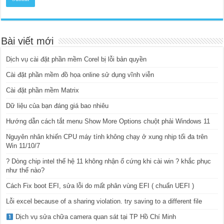
Bài viết mới
Dịch vụ cài đặt phần mềm Corel bị lỗi bản quyền
Cài đặt phần mềm đồ họa online sử dụng vĩnh viễn
Cài đặt phần mềm Matrix
Dữ liệu của bạn đáng giá bao nhiêu
Hướng dẫn cách tắt menu Show More Options chuột phải Windows 11
Nguyên nhân khiến CPU máy tính không chạy ở xung nhịp tối đa trên
Win 11/10/7
? Dòng chip intel thế hệ 11 không nhận ổ cứng khi cài win ? khắc phục
như thế nào?
Cách Fix boot EFI, sửa lỗi do mất phân vùng EFI ( chuẩn UEFI )
Lỗi excel because of a sharing violation. try saving to a different file
Dịch vụ sửa chữa camera quan sát tại TP Hồ Chí Minh