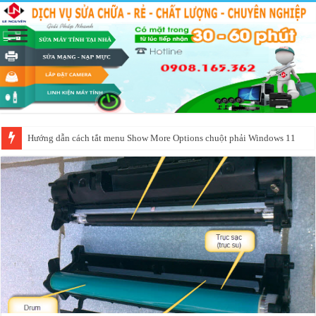
Hướng dẫn cách tắt menu Show More Options chuột phải Windows 11