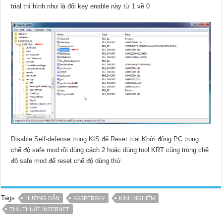
trial thì hình như là đổi key enable này từ 1 về 0
Disable Self-defense trong KIS để Reset trial
Khởi động PC trong
chế độ safe mod rồi dùng cách 2 hoặc dùng tool KRT cũng trong chế
độ safe mod để reset chế độ dùng thử.
Tags
HƯỚNG DẪN
KASPERSKY
KINH NGHIỆM
THỦ THUẬT INTERNET