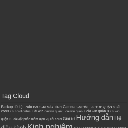
Tag Cloud
Backup dữ liệu zalo
Camera
cài
BÁO GIÁ MÁY TÍNH
CÀI ĐẶT LAPTOP QUẬN 8
corel
Cài win
cài win quận 8
cài corel online
cài win quận 5
cài win quận 7
cài win
Hướng dẫn
Hệ
Giải trí
quận 10
cài đặt phần mềm
dịch vụ cài corel
Kinh nghiệm
điều hành