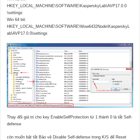
HKEY_LOCAL_MACHINE\SOFTWARE\KasperskyLab\AVP17.0.0
\settings
Win 64 bit:
HKEY_LOCAL_MACHINE\SOFTWARE\Wow6432Node\KasperskyL
ab\AVP17.0.0\settings
Thay đổi giá trị cho key EnableSelfProtection từ 1 thành 0 là tắt Self-
defense
còn muốn bật tắt Bảo vệ Disable Self-defense trong KIS để Reset