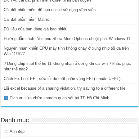
Dịch vụ cài đặt phần mềm Corel bị lỗi bản quyền
Cài đặt phần mềm đồ họa online sử dụng vĩnh viễn
Cài đặt phần mềm Matrix
Dữ liệu của bạn đáng giá bao nhiêu
Hướng dẫn cách tắt menu Show More Options chuột phải Windows 11
Nguyên nhân khiến CPU máy tính không chạy ở xung nhịp tối đa trên
Win 11/10/7
? Dòng chip intel thế hệ 11 không nhận ổ cứng khi cài win ? khắc phục
như thế nào?
Cách Fix boot EFI, sửa lỗi do mất phân vùng EFI ( chuẩn UEFI )
Lỗi excel because of a sharing violation. try saving to a different file
Dịch vụ sửa chữa camera quan sát tại TP Hồ Chí Minh
Danh mục
Ảnh đẹp