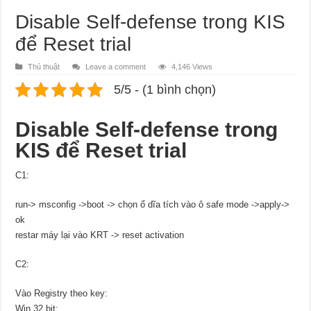
Disable Self-defense trong KIS
để Reset trial
Thủ thuật
Leave a comment
4,146 Views
5/5 - (1 bình chọn)
Disable Self-defense trong
KIS để Reset trial
C1:
run-> msconfig ->boot -> chọn ổ dĩa tích vào ô safe mode ->apply->
ok
restar máy lại vào KRT -> reset activation
C2:
Vào Registry theo key:
Win 32 bit: