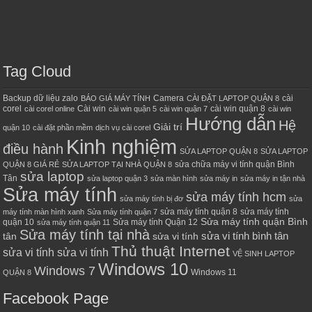
Tag Cloud
Backup dữ liệu zalo
Camera
cài
BÁO GIÁ MÁY TÍNH
CÀI ĐẶT LAPTOP QUẬN 8
corel
Cài win
cài win quận 8
cài corel online
cài win quận 5
cài win quận 7
cài win
Hướng dẫn
Hệ
Giải trí
quận 10
cài đặt phần mềm
dịch vụ cài corel
Kinh nghiệm
điều hành
SỬA LAPTOP QUẬN 8
SỬA LAPTOP
sửa chữa máy vi tính quận Bình
QUẬN 8 GIÁ RẺ
SỬA LAPTOP TẠI NHÀ QUẬN 8
sửa laptop
Tân
sửa laptop quận 3
sửa màn hình
sửa máy in
sửa máy in tận nhà
Sửa máy tính
sửa máy tính hcm
sửa máy tính bị đơ
sửa
sửa máy tính quận 8
sửa máy tính
máy tính màn hình xanh
Sửa máy tính quận 7
Sửa máy tính quận Bình
quận 10
Sửa máy tính Quận 12
sửa máy tính quận 11
Sửa máy tính tại nhà
sửa vi tính bình tân
tân
sửa vi tính
Thủ thuật Internet
sửa vi tính sửa vi tính
VỆ SINH LAPTOP
Windows 10
Windows 7
Windows 11
QUẬN 8
Facebook Page