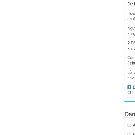
Dữ l
Hướ
chuộ
Ngu
xung
? Dò
khi 
Cách
( ch
Lỗi 
savi
D
Chí
Dan
B