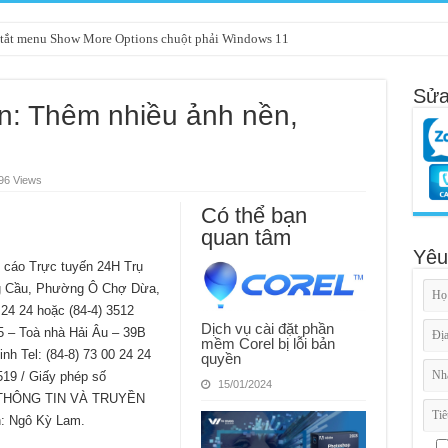
tắt menu Show More Options chuột phải Windows 11
Sửa
ớn: Thêm nhiều ảnh nền,
96 Views
Có thể bạn
quan tâm
Yêu
 cáo Trực tuyến 24H Trụ
ng Cầu, Phường Ô Chợ Dừa,
 24 24 hoặc (84-4) 3512
Dịch vụ cài đặt phần
5 – Toà nhà Hải Âu – 39B
mềm Corel bị lỗi bản
h Tel: (84-8) 73 00 24 24
quyền
519 / Giấy phép số
15/01/2024
Ở THÔNG TIN VÀ TRUYỀN
: Ngô Kỳ Lam.