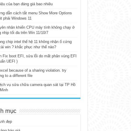
iệu của bạn đáng giá bao nhiêu
ng dẫn cách tắt menu Show More Options
t phải Windows 11
yên nhân khiến CPU máy tính không chạy ở
 nhịp tối đa trên Win 11/10/7
ng chip intel thế hệ 11 không nhận ổ cứng
cài win ? khắc phục như thế nào?
 Fix boot EFI, sửa lỗi do mất phân vùng EFI
uẩn UEFI )
excel because of a sharing violation. try
ng to a different file
ịch vụ sửa chữa camera quan sát tại TP Hồ
 Minh
h mục
Ảnh đẹp
ảng báo giá