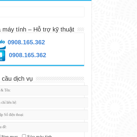
 máy tính – Hỗ trợ kỹ thuật
0908.165.362
0908.165.362
 cầu dịch vụ
Nạp mực
Sửa máy tính