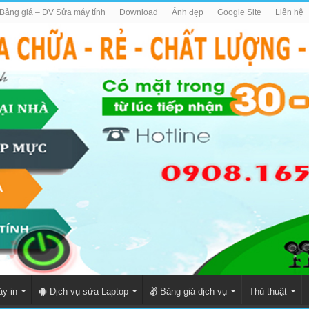
Bảng giá – DV Sửa máy tính
Download
Ảnh đẹp
Google Site
Liên hệ
y in
Dịch vụ sửa Laptop
Bảng giá dịch vụ
Thủ thuật