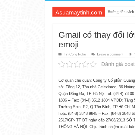
Asuamaytinh.com
Hướng dẫn cách 
Gmail có thay đổi l
emoji
Tin Công Nghệ
Leave a comment
Đánh giá post
Cơ quan chủ quản: Công ty Cổ phần Quảng
sở: Tầng 12, Tòa nhà Geleximco, 36 Hoà
Quận Đống Đa, TP Hà Nội Tel: (84-4) 73 00
1806 – Fax: (84-4) 3512 1804 VPĐD: Tầng 
Trường Sơn, P2, Q.Tân Bình, TP.Hồ Chí Min
hoặc (84-8) 3848 9845 – Fax: (84-8) 3848 6
2517/GP- TT ĐT ngày cấp 27/08/2013 S
THÔNG HÀ NỘI. Chịu trách nhiệm xuất bản