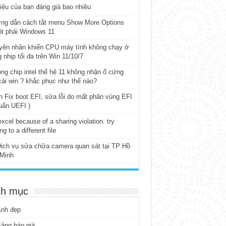
iệu của bạn đáng giá bao nhiêu
ng dẫn cách tắt menu Show More Options
t phải Windows 11
yên nhân khiến CPU máy tính không chạy ở
 nhịp tối đa trên Win 11/10/7
ng chip intel thế hệ 11 không nhận ổ cứng
cài win ? khắc phục như thế nào?
 Fix boot EFI, sửa lỗi do mất phân vùng EFI
uẩn UEFI )
excel because of a sharing violation. try
ng to a different file
ịch vụ sửa chữa camera quan sát tại TP Hồ
 Minh
h mục
Ảnh đẹp
ảng báo giá