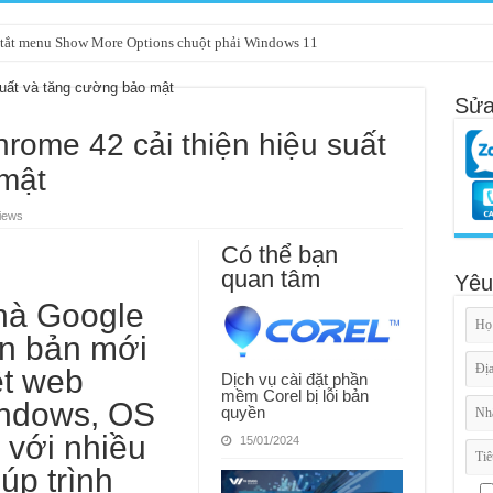
tắt menu Show More Options chuột phải Windows 11
Sửa
hrome 42 cải thiện hiệu suất
mật
iews
Có thể bạn
quan tâm
Yêu
hà
Google
ên bản mới
ệt web
Dịch vụ cài đặt phần
mềm Corel bị lỗi bản
ndows, OS
quyền
 với nhiều
15/01/2024
úp trình