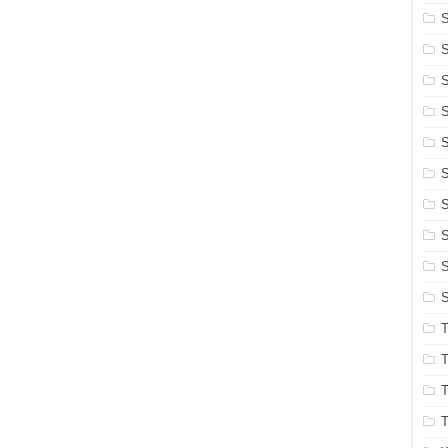
S
S
S
S
S
S
S
S
S
T
T
T
T