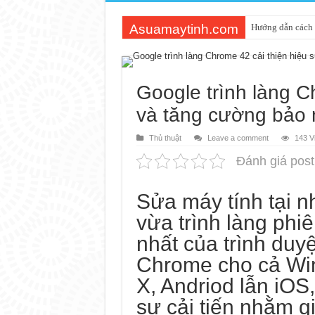
Asuamaytinh.com
Hướng dẫn cách 
Google trình làng C
và tăng cường bảo 
Thủ thuật
Leave a comment
143 V
Đánh giá post
Sửa máy tính tại n
vừa trình làng phi
nhất của trình duy
Chrome cho cả Wi
X, Andriod lẫn iOS,
sự cải tiến nhằm gi