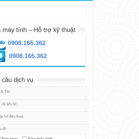
 máy tính – Hỗ trợ kỹ thuật
0908.165.362
0908.165.362
 cầu dịch vụ
Nạp mực
Sửa máy tính