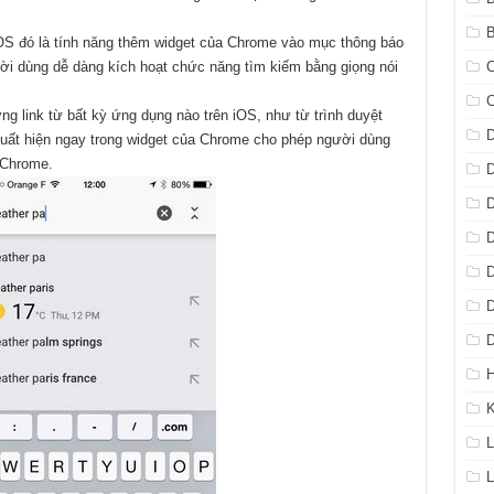
B
iOS đó là tính năng thêm widget của Chrome vào mục thông báo
ười dùng dễ dàng kích hoạt chức năng tìm kiếm bằng giọng nói
C
g link từ bất kỳ ứng dụng nào trên iOS, như từ trình duyệt
D
 xuất hiện ngay trong widget của Chrome cho phép người dùng
 Chrome.
D
D
D
D
D
D
H
L
L