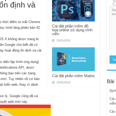
ổn định và
 từ thời điểm ra mắt Chrome
Cài đặt phần mềm đồ
tục trình làng phiên bản 42
họa online sử dụng vĩnh
.
viễn
OS X không được trang bị
15/01/2024
ên Google cho biết đã có
này hoạt động ổn định và cải
.
o diện lập trình ứng dụng)
Notifications API, được
hông báo trên các trang
Cài đặt phần mềm Matrix
t mới. Tuy nhiên về cơ bản
Bài 
15/01/2024
t triển web, thay vì dành
Dịch
 xử lý, Google cũng đã vá
Cài 
 duyệt web mới này.
viễn
Cài 