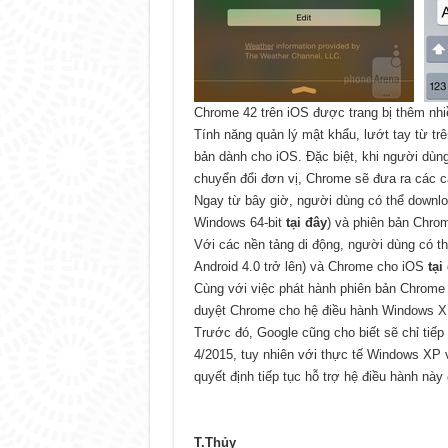
Chrome 42 trên iOS được trang bị thêm nhi
Tính năng quản lý mật khẩu, lướt tay từ tr
bản dành cho iOS. Đặc biệt, khi người dùng
chuyển đổi đơn vị, Chrome sẽ đưa ra các c
Ngay từ bây giờ, người dùng có thể down
Windows 64-bit
tại đây
) và phiên bản Chr
Với các nền tảng di động, người dùng có 
Android 4.0 trở lên) và Chrome cho iOS
tại
Cùng với việc phát hành phiên bản Chrome 42
duyệt Chrome cho hệ điều hành Windows XP,
Trước đó, Google cũng cho biết sẽ chỉ tiế
4/2015, tuy nhiên với thực tế Windows XP
quyết định tiếp tục hỗ trợ hệ điều hành này
T.Thủy