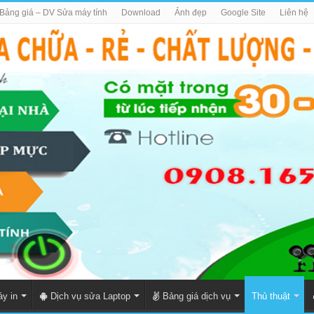
Bảng giá – DV Sửa máy tính
Download
Ảnh đẹp
Google Site
Liên hệ
y in
Dịch vụ sửa Laptop
Bảng giá dịch vụ
Thủ thuật