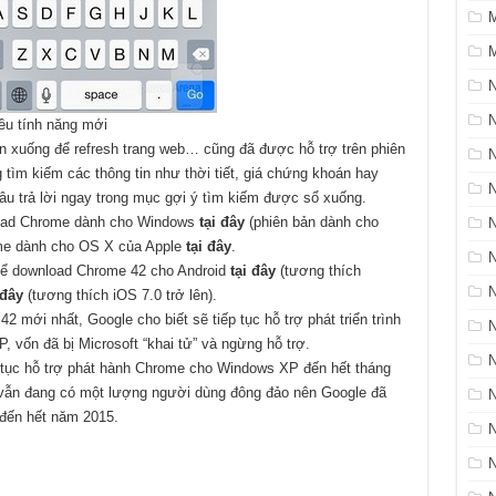
M
N
ều tính năng mới
ên xuống để refresh trang web… cũng đã được hỗ trợ trên phiên
 tìm kiếm các thông tin như thời tiết, giá chứng khoán hay
âu trả lời ngay trong mục gợi ý tìm kiếm được sổ xuống.
load Chrome dành cho Windows
tại đây
(phiên bản dành cho
N
ome dành cho OS X của Apple
tại đây
.
thể download Chrome 42 cho Android
tại đây
(tương thích
 đây
(tương thích iOS 7.0 trở lên).
 mới nhất, Google cho biết sẽ tiếp tục hỗ trợ phát triển trình
N
 vốn đã bị Microsoft “khai tử” và ngừng hỗ trợ.
p tục hỗ trợ phát hành Chrome cho Windows XP đến hết tháng
 vẫn đang có một lượng người dùng đông đảo nên Google đã
 đến hết năm 2015.