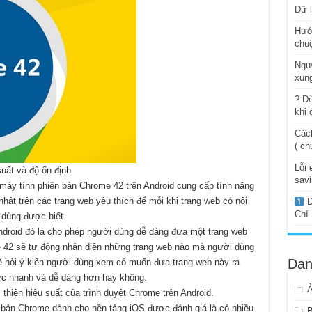
Dữ l
Hướ
chuộ
Ngu
xung
? Dò
khi 
Cách
( ch
Lỗi 
suất và độ ổn định
savi
áy tính phiên bản Chrome 42 trên Android cung cấp tính năng
hật trên các trang web yêu thích để mỗi khi trang web có nội
D
Chí
 dùng được biết.
ndroid đó là cho phép người dùng dễ dàng đưa một trang web
 42 sẽ tự động nhận diện những trang web nào mà người dùng
Dan
ẽ hỏi ý kiến người dùng xem có muốn đưa trang web này ra
ược nhanh và dễ dàng hơn hay không.
 thiện hiệu suất của trình duyệt Chrome trên Android.
 bản Chrome dành cho nền tảng iOS được đánh giá là có nhiều
B