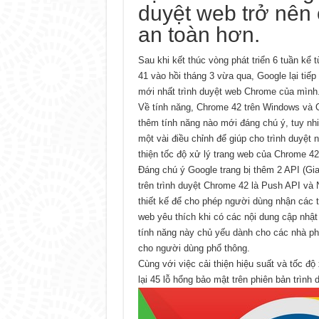
duyệt web trở nên 
an toàn hơn.
Sau khi kết thúc vòng phát triển 6 tuần kể
41 vào hồi tháng 3 vừa qua, Google lại tiếp 
mới nhất trình duyệt web Chrome của mình
Về tính năng, Chrome 42 trên Windows và 
thêm tính năng nào mới đáng chú ý, tuy nhi
một vài điều chỉnh để giúp cho trình duyệt 
thiện tốc độ xử lý trang web của Chrome 42
Đáng chú ý Google trang bị thêm 2 API (Gia
trên trình duyệt Chrome 42 là Push API và 
thiết kế để cho phép người dùng nhận các t
web yêu thích khi có các nội dung cập nhậ
tính năng này chủ yếu dành cho các nhà phá
cho người dùng phổ thông.
Cùng với việc cải thiện hiệu suất và tốc độ
lại 45 lỗ hổng bảo mật trên phiên bản trình