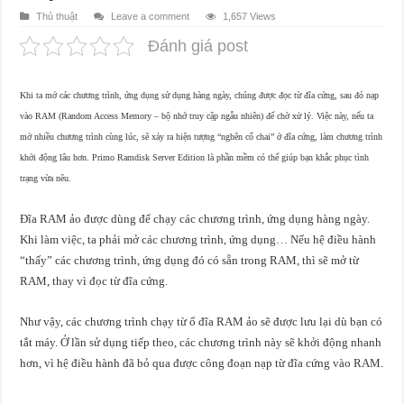
Thủ thuật
Leave a comment
1,657 Views
Đánh giá post
Khi ta mở các chương trình, ứng dụng sử dụng hàng ngày, chúng được đọc từ đĩa cứng, sau đó nạp
vào RAM (Random Access Memory – bộ nhớ truy cập ngẫu nhiên) để chờ xử lý. Việc này, nếu ta
mở nhiều chương trình cùng lúc, sẽ xảy ra hiện tượng “nghẽn cổ chai” ở đĩa cứng, làm chương trình
khởi động lâu hơn. Primo Ramdisk Server Edition là phần mềm có thể giúp bạn khắc phục tình
trạng vừa nêu.
Đĩa RAM ảo được dùng để chạy các chương trình, ứng dụng hàng ngày.
Khi làm việc, ta phải mở các chương trình, ứng dụng… Nếu hệ điều hành
“thấy” các chương trình, ứng dụng đó có sẵn trong RAM, thì sẽ mở từ
RAM, thay vì đọc từ đĩa cứng.
Như vậy, các chương trình chạy từ ổ đĩa RAM ảo sẽ được lưu lại dù bạn có
tắt máy. Ở lần sử dụng tiếp theo, các chương trình này sẽ khởi động nhanh
hơn, vì hệ điều hành đã bỏ qua được công đoạn nạp từ đĩa cứng vào RAM.