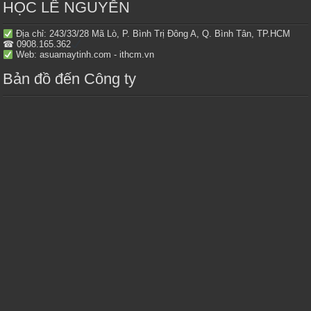
HỌC LÊ NGUYỄN
Địa chỉ: 243/33/28 Mã Lò, P. Bình Trị Đông A, Q. Bình Tân, TP.HCM
☎ 0908.165.362
Web: asuamaytinh.com - ithcm.vn
Bản đồ đến Công ty