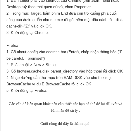
1. Bấm chuột phải vào shortcut của Chrome (trên Start menu hoặc
Desktop tuỳ theo thói quen dùng), chọn Properties
2. Trong mục Target, bấm phím End đưa con trỏ xuống phía cuối
cùng của đường dẫn chrome.exe rồi gõ thêm một dấu cách rồi –disk-
cache-dir=”Z:” và click OK.
3. Khởi động lại Chrome.
Firefox
1. Gõ about:config vào address bar (Enter), chấp nhận thông báo (“I'll
be careful, I promise!”)
2. Phải chuột > New > String
3. Gõ browser.cache.disk.parent_directory vào hộp thoại rồi click OK
4. Nhập đường dẫn thư mục trên RAM DISK vào cho thư mục
BrowserCache ví dụ E:BrowserCache rồi click OK
5. Khởi động lại Firefox.
Các vấn đề liên quan khác nếu cần thiết các bạn có thể để lại dấu vết và
lời nhắn để xử lý
.
Cuối cùng thì đây là thành quả
: