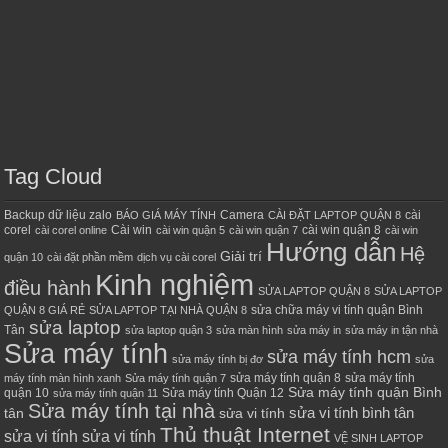
Tag Cloud
Backup dữ liệu zalo
Camera
cài
BÁO GIÁ MÁY TÍNH
CÀI ĐẶT LAPTOP QUẬN 8
corel
Cài win
cài win quận 8
cài corel online
cài win quận 5
cài win quận 7
cài win
Hướng dẫn
Hệ
Giải trí
quận 10
cài đặt phần mềm
dịch vụ cài corel
Kinh nghiệm
điều hành
SỬA LAPTOP QUẬN 8
SỬA LAPTOP
sửa chữa máy vi tính quận Bình
QUẬN 8 GIÁ RẺ
SỬA LAPTOP TẠI NHÀ QUẬN 8
sửa laptop
Tân
sửa laptop quận 3
sửa màn hình
sửa máy in
sửa máy in tận nhà
Sửa máy tính
sửa máy tính hcm
sửa máy tính bị đơ
sửa
sửa máy tính quận 8
sửa máy tính
máy tính màn hình xanh
Sửa máy tính quận 7
Sửa máy tính quận Bình
quận 10
Sửa máy tính Quận 12
sửa máy tính quận 11
Sửa máy tính tại nhà
sửa vi tính bình tân
tân
sửa vi tính
Thủ thuật Internet
sửa vi tính sửa vi tính
VỆ SINH LAPTOP