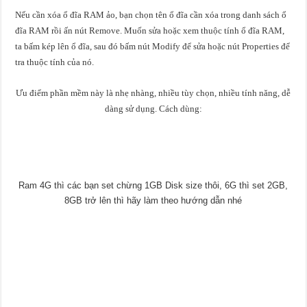
Nếu cần xóa ổ đĩa RAM ảo, bạn chọn tên ổ đĩa cần xóa trong danh sách ổ
đĩa RAM rồi ấn nút Remove. Muốn sửa hoặc xem thuộc tính ổ đĩa RAM,
ta bấm kép lên ổ đĩa, sau đó bấm nút Modify để sửa hoặc nút Properties để
tra thuộc tính của nó.
Ưu điểm phần mềm này là nhẹ nhàng, nhiều tùy chọn, nhiều tính năng, dễ
dàng sử dụng. Cách dùng:
Ram 4G thì các bạn set chừng 1GB Disk size thôi, 6G thì set 2GB,
8GB trở lên thì hãy làm theo hướng dẫn nhé