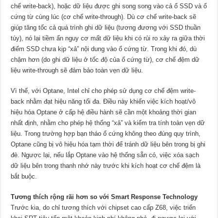
chế write-back), hoặc dữ liệu được ghi song song vào cả ổ SSD và ổ
cứng từ cùng lúc (cơ chế write-through). Dù cơ chế write-back sẽ
giúp tăng tốc cả quá trình ghi dữ liệu (tương đương với SSD thuần
túy), nó lại tiềm ẩn nguy cơ mất dữ liệu khi có rủi ro xảy ra giữa thời
điểm SSD chưa kịp “xả” nội dung vào ổ cứng từ. Trong khi đó, dù
chậm hơn (do ghi dữ liệu ở tốc độ của ổ cứng từ), cơ chế đệm dữ
liệu write-through sẽ đảm bảo toàn vẹn dữ liệu.
Vì thế, với Optane, Intel chỉ cho phép sử dụng cơ chế đệm write-
back nhằm đạt hiệu năng tối đa. Điều này khiến việc kích hoạt/vô
hiệu hóa Optane ở cấp hệ điều hành sẽ cần một khoảng thời gian
nhất định, nhằm cho phép hệ thống “xả” và kiểm tra tính toàn vẹn dữ
liệu. Trong trường hợp bạn tháo ổ cứng không theo đúng quy trình,
Optane cũng bị vô hiệu hóa tạm thời để tránh dữ liệu bên trong bị ghi
đè. Ngược lại, nếu lắp Optane vào hệ thống sẵn có, việc xóa sạch
dữ liệu bên trong thanh nhớ này trước khi kích hoạt cơ chế đệm là
bắt buộc.
Tương thích rộng rãi hơn so với Smart Response Technology
Trước kia, do chỉ tương thích với chipset cao cấp Z68, việc triển