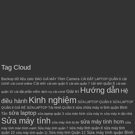
Tag Cloud
Backup dữ liệu zalo
Camera
cài
BÁO GIÁ MÁY TÍNH
CÀI ĐẶT LAPTOP QUẬN 8
corel
Cài win
cài win quận 8
cài corel online
cài win quận 5
cài win quận 7
cài win
Hướng dẫn
Hệ
Giải trí
quận 10
cài đặt phần mềm
dịch vụ cài corel
Kinh nghiệm
điều hành
SỬA LAPTOP QUẬN 8
SỬA LAPTOP
sửa chữa máy vi tính quận Bình
QUẬN 8 GIÁ RẺ
SỬA LAPTOP TẠI NHÀ QUẬN 8
sửa laptop
Tân
sửa laptop quận 3
sửa màn hình
sửa máy in
sửa máy in tận nhà
Sửa máy tính
sửa máy tính hcm
sửa máy tính bị đơ
sửa
sửa máy tính quận 8
sửa máy tính
máy tính màn hình xanh
Sửa máy tính quận 7
Sửa máy tính quận Bình
quận 10
Sửa máy tính Quận 12
sửa máy tính quận 11