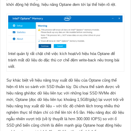
khởi động hệ thống, hiệu năng Optane đem tới lại thể hiện rõ rệt.
Intel quản lý rất chặt chẽ việc kích hoạt/vô hiệu hóa Optane để
tránh mất dữ liệu do đặc thù cơ chế đệm write-back nêu trong bài
viết.
Sự khác biệt về hiệu năng truy xuất dữ liệu của Optane cũng thể
hiện rõ khi so sánh với SSD thuần túy. Dù chưa thể sánh được về
hiệu năng ghi/đọc dữ liệu liên tục với những loại SSD NVMe đời
mới, Optane (đọc dữ liệu liên tục khoảng 1,5GB/giây) lại vượt trội về
hiệu năng truy xuất dữ liệu – với tốc độ chênh lệch trong nhiều thử
nghiệm thực tế thậm chí có thể lên tới 4-5 lần. Hiệu năng đọc dữ liệu
ngẫu nhiên vượt trội (về lý thuyết là hơn 300.000 IOPS) so với ổ
SSD phổ biến cũng chính là điểm mạnh giúp Optane hoạt động hiệu