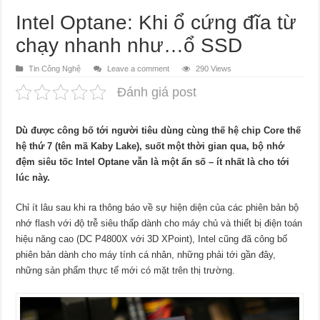
Intel Optane: Khi ổ cứng đĩa từ
chạy nhanh như…ổ SSD
Tin Công Nghệ
Leave a comment
290 Views
Đánh giá post
Dù được công bố tới người tiêu dùng cùng thế hệ chip Core thế
hệ thứ 7 (tên mã Kaby Lake), suốt một thời gian qua, bộ nhớ
đệm siêu tốc Intel Optane vẫn là một ẩn số – ít nhất là cho tới
lúc này.
Chỉ ít lâu sau khi ra thông báo về sự hiện diện của các phiên bản bộ
nhớ flash với độ trễ siêu thấp dành cho máy chủ và thiết bị điện toán
hiệu năng cao (DC P4800X với 3D XPoint), Intel cũng đã công bố
phiên bản dành cho máy tính cá nhân, những phải tới gần đây,
những sản phẩm thực tế mới có mặt trên thị trường.