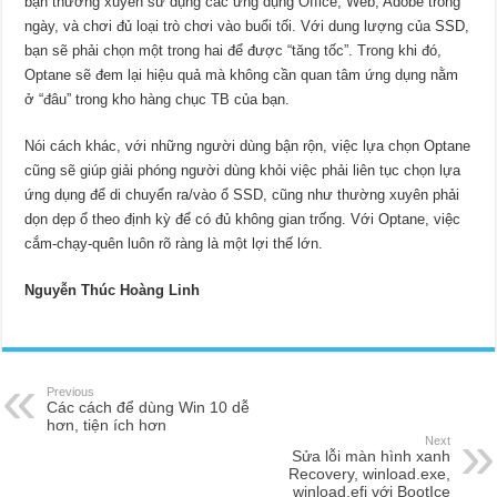
bạn thường xuyên sử dụng các ứng dụng Office, Web, Adobe trong
ngày, và chơi đủ loại trò chơi vào buổi tối. Với dung lượng của SSD,
bạn sẽ phải chọn một trong hai để được “tăng tốc”. Trong khi đó,
Optane sẽ đem lại hiệu quả mà không cần quan tâm ứng dụng nằm
ở “đâu” trong kho hàng chục TB của bạn.
Nói cách khác, với những người dùng bận rộn, việc lựa chọn Optane
cũng sẽ giúp giải phóng người dùng khỏi việc phải liên tục chọn lựa
ứng dụng để di chuyển ra/vào ổ SSD, cũng như thường xuyên phải
dọn dẹp ổ theo định kỳ để có đủ không gian trống. Với Optane, việc
cắm-chạy-quên luôn rõ ràng là một lợi thế lớn.
Nguyễn Thúc Hoàng Linh
Previous
Các cách để dùng Win 10 dễ
hơn, tiện ích hơn
Next
Sửa lỗi màn hình xanh
Recovery, winload.exe,
winload.efi với BootIce