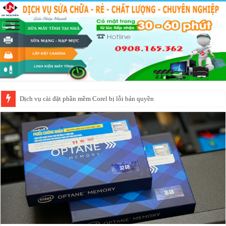
Dịch vụ cài đặt phần mềm Corel bị lỗi bản quyền