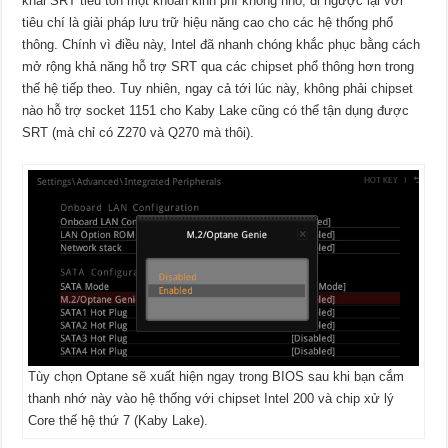
khai SRT tiêu tốn một khoản kinh phí không nhỏ, đi ngược lại với
tiêu chí là giải pháp lưu trữ hiệu năng cao cho các hệ thống phổ
thông. Chính vì điều này, Intel đã nhanh chóng khắc phục bằng cách
mở rộng khả năng hỗ trợ SRT qua các chipset phổ thông hơn trong
thế hệ tiếp theo. Tuy nhiên, ngay cả tới lúc này, không phải chipset
nào hỗ trợ socket 1151 cho Kaby Lake cũng có thể tận dụng được
SRT (mà chỉ có Z270 và Q270 mà thôi).
Tùy chọn Optane sẽ xuất hiện ngay trong BIOS sau khi bạn cắm
thanh nhớ này vào hệ thống với chipset Intel 200 và chip xử lý
Core thế hệ thứ 7 (Kaby Lake).