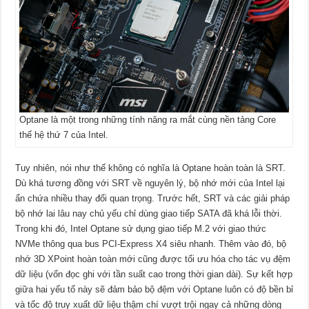
Optane là một trong những tính năng ra mắt cùng nền tảng Core
thế hệ thứ 7 của Intel.
Tuy nhiên, nói như thế không có nghĩa là Optane hoàn toàn là SRT.
Dù khá tương đồng với SRT về nguyên lý, bộ nhớ mới của Intel lại
ẩn chứa nhiều thay đổi quan trọng. Trước hết, SRT và các giải pháp
bộ nhớ lai lâu nay chủ yếu chỉ dùng giao tiếp SATA đã khá lỗi thời.
Trong khi đó, Intel Optane sử dụng giao tiếp M.2 với giao thức
NVMe thông qua bus PCI-Express X4 siêu nhanh. Thêm vào đó, bộ
nhớ 3D XPoint hoàn toàn mới cũng được tối ưu hóa cho tác vụ đệm
dữ liệu (vốn đọc ghi với tần suất cao trong thời gian dài). Sự kết hợp
giữa hai yếu tố này sẽ đảm bảo bộ đệm với Optane luôn có độ bền bỉ
và tốc độ truy xuất dữ liệu thậm chí vượt trội ngay cả những dòng