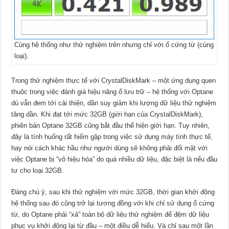
Cùng hệ thống như thử nghiệm trên nhưng chỉ với ổ cứng từ (cùng
loại).
Trong thử nghiệm thực tế với CrystalDiskMark – một ứng dụng quen
thuộc trong việc đánh giá hiệu năng ổ lưu trữ – hệ thống với Optane
dù vẫn đem tới cải thiện, dần suy giảm khi lượng dữ liệu thử nghiệm
tăng dần. Khi đạt tới mức 32GB (giới hạn của CrystalDiskMark),
phiên bản Optane 32GB cũng bắt đầu thể hiện giới hạn. Tuy nhiên,
đây là tình huống rất hiếm gặp trong việc sử dụng máy tính thực tế,
hay nói cách khác hầu như người dùng sẽ không phải đối mặt với
việc Optane bị “vô hiệu hóa” do quá nhiều dữ liệu, đặc biệt là nếu đầu
tư cho loại 32GB.
Đáng chú ý, sau khi thử nghiệm với mức 32GB, thời gian khởi động
hệ thống sau đó cũng trở lại tương đồng với khi chỉ sử dụng ổ cứng
từ, do Optane phải “xả” toàn bộ dữ liệu thử nghiệm để đệm dữ liệu
phục vụ khởi động lại từ đầu – một điều dễ hiểu. Và chỉ sau một lần