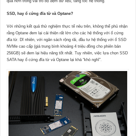
quả hơn trong vai trò bộ đệm dữ liệu, tăng tốc hệ thống.
SSD, hay ổ cứng đĩa từ và Optane?
Với những kết quả thử nghiệm thực tế nêu trên, không thể phủ nhận
rằng Optane đem lại cải thiện rất lớn cho các hệ thống với ổ cứng
đĩa từ. Dĩ nhiên, với ngân sách rộng rãi, đầu tư hệ thống với ổ SSD
NVMe cao cấp (giá trung bình khoảng 4 triệu đồng cho phiên bản
256GB) sẽ đem lại hiệu năng tốt nhất. Tuy nhiên, việc lựa chọn SSD
SATA hay ổ cứng đĩa từ và Optane lại khá “khó nghĩ”.