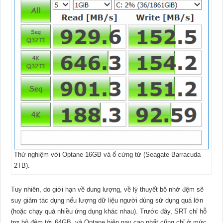
Thử nghiệm với Optane 16GB và ổ cứng từ (Seagate Barracuda
2TB).
Tuy nhiên, do giới hạn về dung lượng, về lý thuyết bộ nhớ đệm sẽ
suy giảm tác dụng nếu lượng dữ liệu người dùng sử dụng quá lớn
(hoặc chạy quá nhiều ứng dụng khác nhau). Trước đây, SRT chỉ hỗ
trợ bộ đệm tới 64GB, và Optane hiện nay cao nhất cũng chỉ ở mức