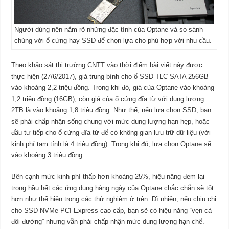
Người dùng nên nắm rõ những đặc tính của Optane và so sánh
chúng với ổ cứng hay SSD để chọn lựa cho phù hợp với nhu cầu.
Theo khảo sát thị trường CNTT vào thời điểm bài viết này được
thực hiện (27/6/2017), giá trung bình cho ổ SSD TLC SATA 256GB
vào khoảng 2,2 triệu đồng. Trong khi đó, giá của Optane vào khoảng
1,2 triệu đồng (16GB), còn giá của ổ cứng đĩa từ với dung lượng
2TB là vào khoảng 1,8 triệu đồng. Như thế, nếu lựa chọn SSD, bạn
sẽ phải chấp nhận sống chung với mức dung lượng hạn hẹp, hoặc
đầu tư tiếp cho ổ cứng đĩa từ để có không gian lưu trữ dữ liệu (với
kinh phí tạm tính là 4 triệu đồng). Trong khi đó, lựa chọn Optane sẽ
vào khoảng 3 triệu đồng.
Bên cạnh mức kinh phí thấp hơn khoảng 25%, hiệu năng đem lại
trong hầu hết các ứng dụng hàng ngày của Optane chắc chắn sẽ tốt
hơn như thể hiện trong các thử nghiệm ở trên. Dĩ nhiên, nếu chịu chi
cho SSD NVMe PCI-Express cao cấp, bạn sẽ có hiệu năng “vẹn cả
đôi đường” nhưng vẫn phải chấp nhận mức dung lượng hạn chế.