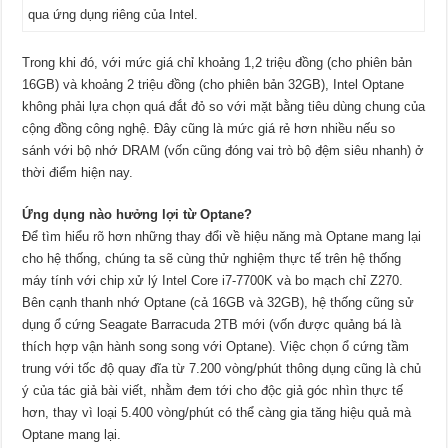
qua ứng dụng riêng của Intel.
Trong khi đó, với mức giá chỉ khoảng 1,2 triệu đồng (cho phiên bản
16GB) và khoảng 2 triệu đồng (cho phiên bản 32GB), Intel Optane
không phải lựa chọn quá đắt đỏ so với mặt bằng tiêu dùng chung của
cộng đồng công nghệ. Đây cũng là mức giá rẻ hơn nhiều nếu so
sánh với bộ nhớ DRAM (vốn cũng đóng vai trò bộ đệm siêu nhanh) ở
thời điểm hiện nay.
Ứng dụng nào hưởng lợi từ Optane?
Để tìm hiểu rõ hơn những thay đổi về hiệu năng mà Optane mang lại
cho hệ thống, chúng ta sẽ cùng thử nghiệm thực tế trên hệ thống
máy tính với chip xử lý Intel Core i7-7700K và bo mạch chỉ Z270.
Bên cạnh thanh nhớ Optane (cả 16GB và 32GB), hệ thống cũng sử
dụng ổ cứng Seagate Barracuda 2TB mới (vốn được quảng bá là
thích hợp vận hành song song với Optane). Việc chọn ổ cứng tầm
trung với tốc độ quay đĩa từ 7.200 vòng/phút thông dụng cũng là chủ
ý của tác giả bài viết, nhằm đem tới cho độc giả góc nhìn thực tế
hơn, thay vì loại 5.400 vòng/phút có thể càng gia tăng hiệu quả mà
Optane mang lại.