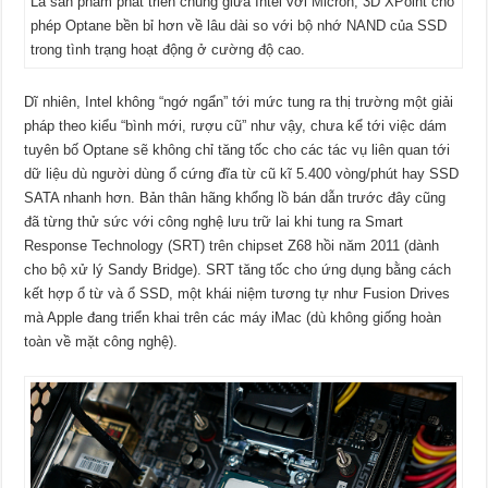
Là sản phẩm phát triển chung giữa Intel với Micron, 3D XPoint cho
phép Optane bền bỉ hơn về lâu dài so với bộ nhớ NAND của SSD
trong tình trạng hoạt động ở cường độ cao.
Dĩ nhiên, Intel không “ngớ ngẩn” tới mức tung ra thị trường một giải
pháp theo kiểu “bình mới, rượu cũ” như vậy, chưa kể tới việc dám
tuyên bố Optane sẽ không chỉ tăng tốc cho các tác vụ liên quan tới
dữ liệu dù người dùng ổ cứng đĩa từ cũ kĩ 5.400 vòng/phút hay SSD
SATA nhanh hơn. Bản thân hãng khổng lồ bán dẫn trước đây cũng
đã từng thử sức với công nghệ lưu trữ lai khi tung ra Smart
Response Technology (SRT) trên chipset Z68 hồi năm 2011 (dành
cho bộ xử lý Sandy Bridge). SRT tăng tốc cho ứng dụng bằng cách
kết hợp ổ từ và ổ SSD, một khái niệm tương tự như Fusion Drives
mà Apple đang triển khai trên các máy iMac (dù không giống hoàn
toàn về mặt công nghệ).