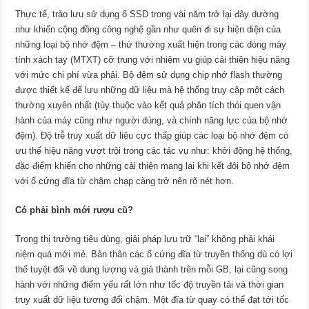
Thực tế, trào lưu sử dụng ổ SSD trong vài năm trở lại đây dường
như khiến cộng đồng công nghệ gần như quên đi sự hiện diện của
những loại bộ nhớ đệm – thứ thường xuất hiện trong các dòng máy
tính xách tay (MTXT) cỡ trung với nhiệm vụ giúp cải thiện hiệu năng
với mức chi phí vừa phải. Bộ đệm sử dụng chip nhớ flash thường
được thiết kế để lưu những dữ liệu mà hệ thống truy cập một cách
thường xuyên nhất (tùy thuộc vào kết quả phân tích thói quen vận
hành của máy cũng như người dùng, và chính năng lực của bộ nhớ
đệm). Độ trễ truy xuất dữ liệu cực thấp giúp các loại bộ nhớ đệm có
ưu thế hiệu năng vượt trội trong các tác vụ như: khởi động hệ thống,
đặc điểm khiến cho những cải thiện mang lại khi kết đôi bộ nhớ đệm
với ổ cứng đĩa từ chậm chạp càng trở nên rõ nét hơn.
Có phải bình mới rượu cũ?
Trong thị trường tiêu dùng, giải pháp lưu trữ “lai” không phải khái
niệm quá mới mẻ. Bản thân các ổ cứng đĩa từ truyền thống dù có lợi
thế tuyệt đối về dung lượng và giá thành trên mỗi GB, lại cũng song
hành với những điểm yếu rất lớn như tốc độ truyền tải và thời gian
truy xuất dữ liệu tương đối chậm. Một đĩa từ quay có thể đạt tới tốc