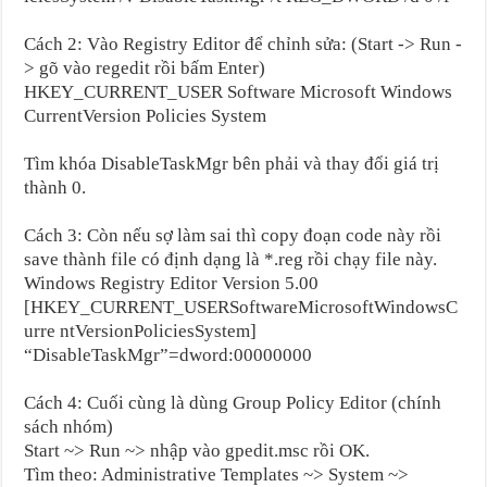
Cách 2: Vào Registry Editor để chỉnh sửa: (Start -> Run -
> gõ vào regedit rồi bấm Enter)
HKEY_CURRENT_USER Software Microsoft Windows
CurrentVersion Policies System
Tìm khóa DisableTaskMgr bên phải và thay đổi giá trị
thành 0.
Cách 3: Còn nếu sợ làm sai thì copy đoạn code này rồi
save thành file có định dạng là *.reg rồi chạy file này.
Windows Registry Editor Version 5.00
[HKEY_CURRENT_USERSoftwareMicrosoftWindowsC
urre ntVersionPoliciesSystem]
“DisableTaskMgr”=dword:00000000
Cách 4: Cuối cùng là dùng Group Policy Editor (chính
sách nhóm)
Start ~> Run ~> nhập vào gpedit.msc rồi OK.
Tìm theo: Administrative Templates ~> System ~>