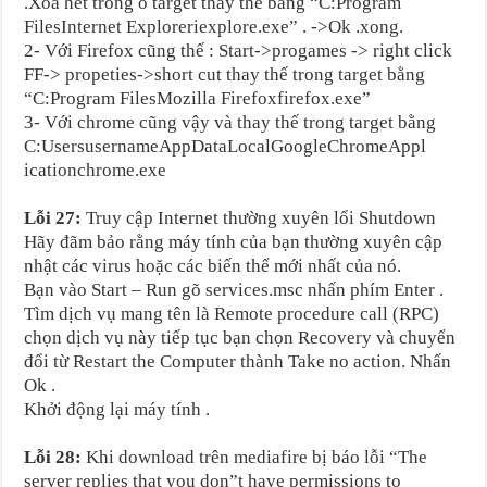
.Xoa hết trong ô target thay thế bằng “C:Program
FilesInternet Exploreriexplore.exe” . ->Ok .xong.
2- Với Firefox cũng thế : Start->progames -> right click
FF-> propeties->short cut thay thế trong target bằng
“C:Program FilesMozilla Firefoxfirefox.exe”
3- Với chrome cũng vậy và thay thế trong target bằng
C:UsersusernameAppDataLocalGoogleChromeAppl
icationchrome.exe
Lỗi 27:
Truy cập Internet thường xuyên lổi Shutdown
Hãy đãm bảo rằng máy tính của bạn thường xuyên cập
nhật các virus hoặc các biến thể mới nhất của nó.
Bạn vào Start – Run gõ services.msc nhấn phím Enter .
Tìm dịch vụ mang tên là Remote procedure call (RPC)
chọn dịch vụ này tiếp tục bạn chọn Recovery và chuyển
đổi từ Restart the Computer thành Take no action. Nhấn
Ok .
Khởi động lại máy tính .
Lỗi 28:
Khi download trên mediafire bị báo lỗi “The
server replies that you don”t have permissions to