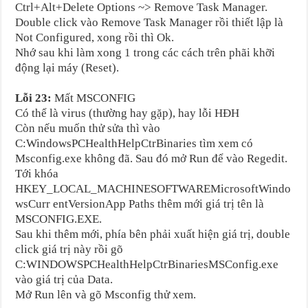
Ctrl+Alt+Delete Options ~> Remove Task Manager.
Double click vào Remove Task Manager rồi thiết lập là
Not Configured, xong rồi thì Ok.
Nhớ sau khi làm xong 1 trong các cách trên phãi khỡi
động lại máy (Reset).
Lỗi 23:
Mất MSCONFIG
Có thể là virus (thường hay gặp), hay lỗi HĐH
Còn nếu muốn thử sửa thì vào
C:WindowsPCHealthHelpCtrBinaries tìm xem có
Msconfig.exe không đã. Sau đó mở Run để vào Regedit.
Tới khóa
HKEY_LOCAL_MACHINESOFTWAREMicrosoftWindo
wsCurr entVersionApp Paths thêm mới giá trị tên là
MSCONFIG.EXE.
Sau khi thêm mới, phía bên phải xuất hiện giá trị, double
click giá trị này rồi gõ
C:WINDOWSPCHealthHelpCtrBinariesMSConfig.exe
vào giá trị của Data.
Mở Run lên và gõ Msconfig thử xem.