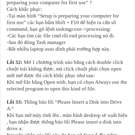
preparing your computer for first use” ?
Cách khắc phục:
-Tại màn hình “Setup is preparing your computer for
first use” các bạn bấm Shift + F10 để hiện ra cửa sổ
command, bạn gõ lệnh taskmgr.exe->processing:
-Các bạn tìm các file cmd rồi end processing nó đi.
-Sau đó đóng Task manager
-Rất nhiều laptop asus dính phải trường hợp này.
Lỗi 32:
Mở 1 chương trình nào bằng cách double click
chuột trái không được, mà click chuột phải chọn open
mới mở được thì cách khắc phục như sau:
Khi mở file bằng Open with, bạn có chọn Always use the
selected program to open this kind of file.
Lỗi 33:
Thông báo lổi “Please Insert a Disk into Drive
A:”
Khi bạn mở máy tính lên , màn hình desktop sẽ xuất hiện
, bạn nhận được thông báo lổi Please insert a disk into
drive a: