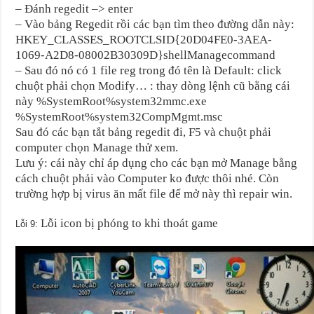
– Đánh regedit –> enter
– Vào bảng Regedit rồi các bạn tìm theo đường dẫn này:
HKEY_CLASSES_ROOTCLSID{20D04FE0-3AEA-
1069-A2D8-08002B30309D}shellManagecommand
– Sau đó nó có 1 file reg trong đó tên là Default: click
chuột phải chọn Modify… : thay dòng lệnh cũ bằng cái
này %SystemRoot%system32mmc.exe
%SystemRoot%system32CompMgmt.msc
Sau đó các bạn tắt bảng regedit đi, F5 và chuột phải
computer chọn Manage thử xem.
Lưu ý: cái này chỉ áp dụng cho các bạn mở Manage bằng
cách chuột phải vào Computer ko được thôi nhé. Còn
trường hợp bị virus ăn mất file để mở này thì repair win.
Lỗi icon bị phóng to khi thoát game
Lỗi 9: