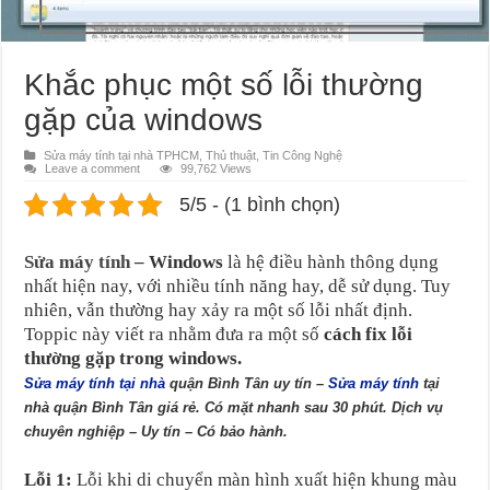
Khắc phục một số lỗi thường
gặp của windows
Sửa máy tính tại nhà TPHCM
,
Thủ thuật
,
Tin Công Nghệ
Leave a comment
99,762 Views
5/5 - (1 bình chọn)
Sửa máy tính
– Windows
là hệ điều hành thông dụng
nhất hiện nay, với nhiều tính năng hay, dễ sử dụng. Tuy
nhiên, vẫn thường hay xảy ra một số lỗi nhất định.
Toppic này viết ra nhằm đưa ra một số
cách fix lỗi
thường gặp trong windows.
Sửa máy tính tại nhà
quận Bình Tân uy tín –
Sửa máy tính
tại
nhà quận Bình Tân giá rẻ. Có mặt nhanh sau 30 phút. Dịch vụ
chuyên nghiệp – Uy tín – Có bảo hành.
Lỗi 1:
Lỗi khi di chuyển màn hình xuất hiện khung màu