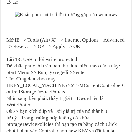
Lỗi 12:
Mở IE –> Tools (Alt+X) –> Internet Options – Advanced
–> Reset… –> OK –> Apply –> OK
Lỗi 13
: USB bị lỗi write protected
Để khắc phục lỗi trên bạn thử thực hiện theo cách này:
Start Menu >> Run, gõ regedit>>enter
Tìm đúng đến khóa này
HKEY_LOCAL_MACHINESYSTEMCurrentControlSetC
ontro lStorageDevicePolicis
Nhìn sang bên phải, thấy 1 giá trị Dword tên là
WriteProtect
Ok>> bạn kích đúp và Đổi giá trị của nó thành 0
lưu ý : Trong trường hợp không có khóa
StorageDevicePolicies thì bạn tạo ra bằng cách Click
chuột phải vào Control, chọn new KEY và đặt tên là