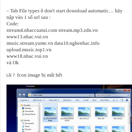
– Tab File types ô don't start download automatic… hãy
nập vào 1 số url sau :
Code:
stream4.nhaccuatui.com stream.mp3.zdn.vn
www13.nhac.vui.vn
music.stream.yume.vn data10.nghenhac.info
upload.music.top1.vn
www18.nhac.vui.vn
và Ok
Icon image bị mất hết
Lỗi 7: