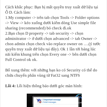
Cách khắc phục: Bạn bị mất quyền truy xuất dữ liệu tại
Ỗ D. Cách làm:
1.My computer -> trên tab chọn Tools -> Folder options
-> View -> kéo xuống dưới kiếm dòng Use simple file
sharing (recommended) bỏ check đi.ok
2.Bạn chọn D property -> tab security -> chọn
adminitrator -> ở dưới chọn advanced -> tab Owner ->
chon admin chọn check vào replace owner on ….(ý tước
quyền truy xuất dữ liệu tại đây). Ok 1 lần tới bảng lúc
nãi kiếm khung trên chọn Every one -> bên dưới chọn
Full Control ok ok.
Bổ xung thêm: với những bạn ko có Security có thể do
chửa chuyển phân vùng từ Fat32 sang NTFS
Lỗi 4:
Lỗi hiện thông báo dưới góc màn hình: