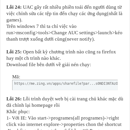
Lỗi 24:
UAC gây rất nhiều phiền toái đến người dùng từ
việc chỉnh sửa các tệp tin đến chạy các ứng dụng(nhất là
games).
Trên windows 7 thì ta chỉ việc vào
run>msconfig>tools>Change AUC settings>launch>kéo
thanh trượt xuống dưới cùng(never notify).
Lỗi 25:
Open bất kỳ chương trình nào cũng ra firefox
hay một ch trình nào khác.
Download file bên dưới về giải nén chạy:
Mã:
https://me.zing.vn/apps/sharefile?par...s0NDI3NTAzOQ==
Lỗi 26:
Lỗi trình duyệt web bị cài trang chủ khác mặc dù
đã chỉnh lại homepage rồi
Khắc phục:
1- Với IE: Vào start->programes(all programes)->right
click vào internet explore->properties chon thẻ shortcut