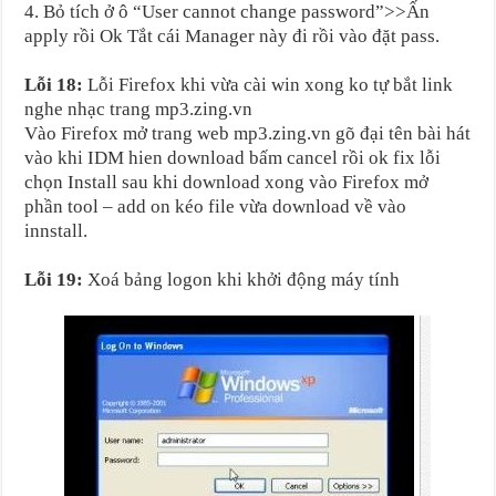
4. Bỏ tích ở ô “User cannot change password”>>Ấn
apply rồi Ok Tắt cái Manager này đi rồi vào đặt pass.
Lỗi 18:
Lỗi Firefox khi vừa cài win xong ko tự bắt link
nghe nhạc trang mp3.zing.vn
Vào Firefox mở trang web mp3.zing.vn gõ đại tên bài hát
vào khi IDM hien download bấm cancel rồi ok fix lỗi
chọn Install sau khi download xong vào Firefox mở
phần tool – add on kéo file vừa download về vào
innstall.
Lỗi 19:
Xoá bảng logon khi khởi động máy tính