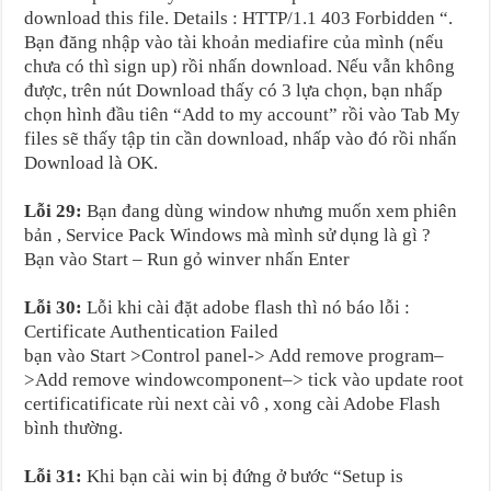
download this file. Details : HTTP/1.1 403 Forbidden “.
Bạn đăng nhập vào tài khoản mediafire của mình (nếu
chưa có thì sign up) rồi nhấn download. Nếu vẫn không
được, trên nút Download thấy có 3 lựa chọn, bạn nhấp
chọn hình đầu tiên “Add to my account” rồi vào Tab My
files sẽ thấy tập tin cần download, nhấp vào đó rồi nhấn
Download là OK.
Lỗi 29:
Bạn đang dùng window nhưng muốn xem phiên
bản , Service Pack Windows mà mình sử dụng là gì ?
Bạn vào Start – Run gỏ winver nhấn Enter
Lỗi 30:
Lỗi khi cài đặt adobe flash thì nó báo lỗi :
Certificate Authentication Failed
bạn vào Start >Control panel-> Add remove program–
>Add remove windowcomponent–> tick vào update root
certificatificate rùi next cài vô , xong cài Adobe Flash
bình thường.
Lỗi 31:
Khi bạn cài win bị đứng ở bước “Setup is