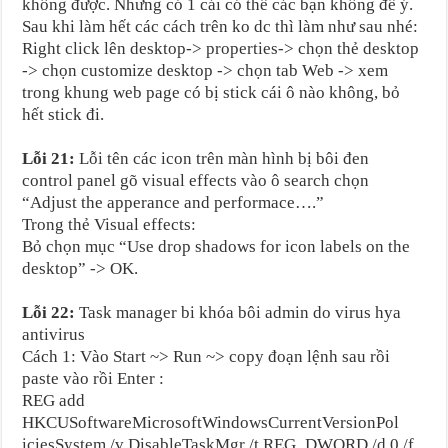
không được. Nhưng có 1 cái có thể các bạn không để ý.
Sau khi làm hết các cách trên ko dc thì làm như sau nhé:
Right click lên desktop-> properties-> chọn thẻ desktop
-> chọn customize desktop -> chọn tab Web -> xem
trong khung web page có bị stick cái ô nào không, bỏ
hết stick đi.
Lỗi 21:
Lỗi tên các icon trên màn hình bị bôi đen
control panel gõ visual effects vào ô search chọn
“Adjust the apperance and performace….”
Trong thẻ Visual effects:
Bỏ chọn mục “Use drop shadows for icon labels on the
desktop” -> OK.
Lỗi 22:
Task manager bi khóa bôi admin do virus hya
antivirus
Cách 1: Vào Start ~> Run ~> copy đoạn lệnh sau rồi
paste vào rồi Enter :
REG add
HKCUSoftwareMicrosoftWindowsCurrentVersionPol
iciesSystem /v DisableTaskMgr /t REG_DWORD /d 0 /f