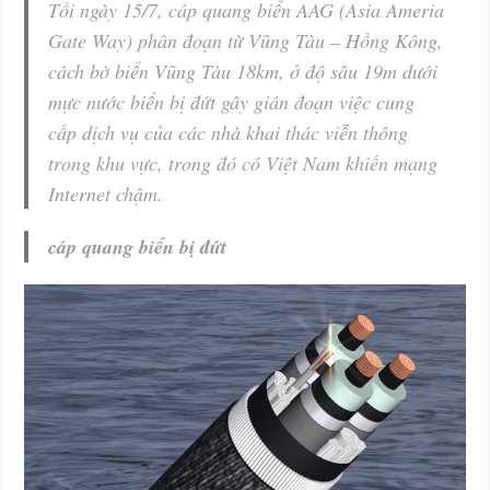
Tối ngày 15/7, cáp quang biển AAG (Asia Ameria
Gate Way) phân đoạn từ Vũng Tàu – Hồng Kông,
cách bờ biển Vũng Tàu 18km, ở độ sâu 19m dưới
mực nước biển bị đứt gây gián đoạn việc cung
cấp dịch vụ của các nhà khai thác viễn thông
trong khu vực, trong đó có Việt Nam khiến mạng
Internet chậm.
cáp quang biển bị đứt