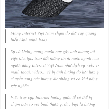
Mạng Internet Việt Nam chậm do đứt cáp quang
biển (ảnh minh họa)
Sự cố không mong muốn này gây ảnh hưởng tới
việc liên lạc, trao đổi thông tin đi nước ngoài của
người dùng Internet Việt Nam như dịch vụ web, e-
mail, thoại, video… sẽ bị ảnh hưởng do lưu lượng
chuyển sang các hướng dự phòng và có khả năng
gây nghẽn.
Việc truy cập Internet hướng quốc tế có thể bị
chậm hơn so với bình thường, đặc biệt là hướng