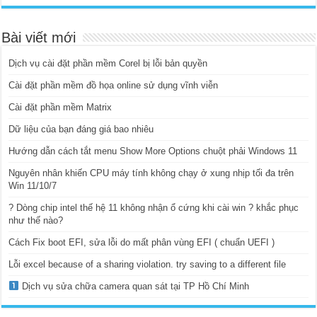
Bài viết mới
Dịch vụ cài đặt phần mềm Corel bị lỗi bản quyền
Cài đặt phần mềm đồ họa online sử dụng vĩnh viễn
Cài đặt phần mềm Matrix
Dữ liệu của bạn đáng giá bao nhiêu
Hướng dẫn cách tắt menu Show More Options chuột phải Windows 11
Nguyên nhân khiến CPU máy tính không chạy ở xung nhịp tối đa trên
Win 11/10/7
? Dòng chip intel thế hệ 11 không nhận ổ cứng khi cài win ? khắc phục
như thế nào?
Cách Fix boot EFI, sửa lỗi do mất phân vùng EFI ( chuẩn UEFI )
Lỗi excel because of a sharing violation. try saving to a different file
Dịch vụ sửa chữa camera quan sát tại TP Hồ Chí Minh