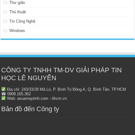
Thư giãn
Thủ thuật
Tin Công Nghệ
Windows
CÔNG TY TNHH TM-DV GIẢI PHÁP TIN
HỌC LÊ NGUYỄN
Địa chỉ: 243/33/28 Mã Lò, P. Bình Trị Đông A, Q. Bình Tân, TP.HCM
☎ 0908.165.362
Web: asuamaytinh.com - ithcm.vn
Bản đồ đến Công ty