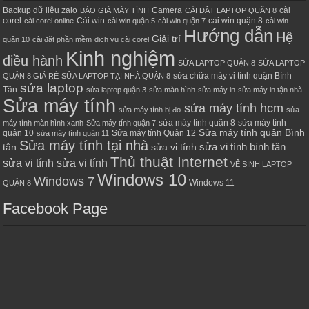
Backup dữ liệu zalo
Camera
cài
BÁO GIÁ MÁY TÍNH
CÀI ĐẶT LAPTOP QUẬN 8
corel
Cài win
cài win quận 8
cài corel online
cài win quận 5
cài win quận 7
cài win
Hướng dẫn
Hệ
Giải trí
quận 10
cài đặt phần mềm
dịch vụ cài corel
Kinh nghiệm
điều hành
SỬA LAPTOP QUẬN 8
SỬA LAPTOP
sửa chữa máy vi tính quận Bình
QUẬN 8 GIÁ RẺ
SỬA LAPTOP TẠI NHÀ QUẬN 8
sửa laptop
Tân
sửa laptop quận 3
sửa màn hình
sửa máy in
sửa máy in tận nhà
Sửa máy tính
sửa máy tính hcm
sửa máy tính bị đơ
sửa
sửa máy tính quận 8
sửa máy tính
máy tính màn hình xanh
Sửa máy tính quận 7
Sửa máy tính quận Bình
quận 10
Sửa máy tính Quận 12
sửa máy tính quận 11
Sửa máy tính tại nhà
sửa vi tính bình tân
tân
sửa vi tính
Thủ thuật Internet
sửa vi tính sửa vi tính
VỆ SINH LAPTOP
Windows 10
Windows 7
Windows 11
QUẬN 8
Facebook Page