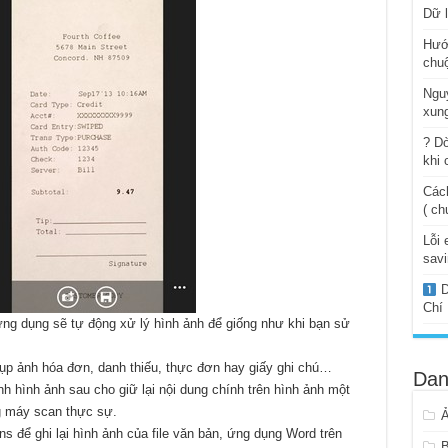
Dữ l
Hướ
chuộ
Ngu
xung
? Dò
khi 
Cách
( ch
Lỗi 
savi
D
Chí
ứng dụng sẽ tự động xử lý hình ảnh để giống như khi bạn sử
ụp ảnh hóa đơn, danh thiếu, thực đơn hay giấy ghi chú…
Dan
nh hình ảnh sau cho giữ lại nội dung chính trên hình ảnh một
g máy scan thực sự.
s để ghi lại hình ảnh của file văn bản, ứng dụng Word trên
B