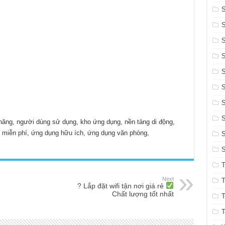
S
S
S
S
S
S
S
S
 năng, người dùng sử dụng, kho ứng dụng, nền tảng di động,
ng miễn phí, ứng dụng hữu ích, ứng dụng văn phòng,
S
T
Next
T
? Lắp đặt wifi tận nơi giá rẻ
Chất lượng tốt nhất
T
T