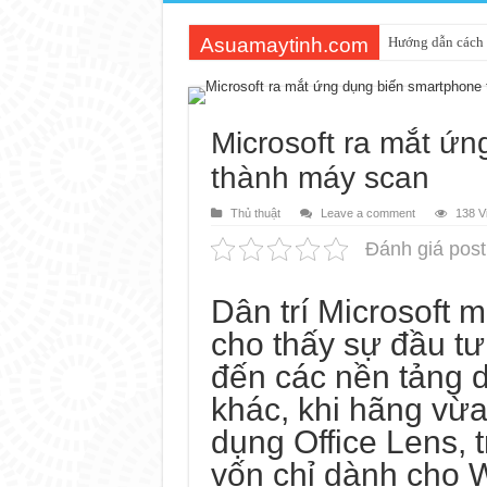
Asuamaytinh.com
Hướng dẫn cách 
Microsoft ra mắt ứ
thành máy scan
Thủ thuật
Leave a comment
138 V
Đánh giá post
Dân trí
Microsoft m
cho thấy sự đầu t
đến các nền tảng 
khác, khi hãng vừ
dụng Office Lens, 
vốn chỉ dành cho