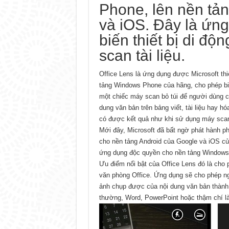
Phone, lên nền tả
và iOS. Đây là ứn
biến thiết bị di độ
scan tài liệu.
Office Lens là ứng dụng được Microsoft thi
tảng Windows Phone của hãng, cho phép biến
một chiếc máy scan bỏ túi để người dùng có
dung văn bản trên bảng viết, tài liệu hay h
có được kết quả như khi sử dụng máy sca
Mới đây, Microsoft đã bất ngờ phát hành p
cho nền tảng Android của Google và iOS củ
ứng dụng độc quyền cho nền tảng Windows
Ưu điểm nổi bật của Office Lens đó là cho
văn phòng Office. Ứng dụng sẽ cho phép n
ảnh chụp được của nội dung văn bản thành
thường, Word, PowerPoint hoặc thậm chí là