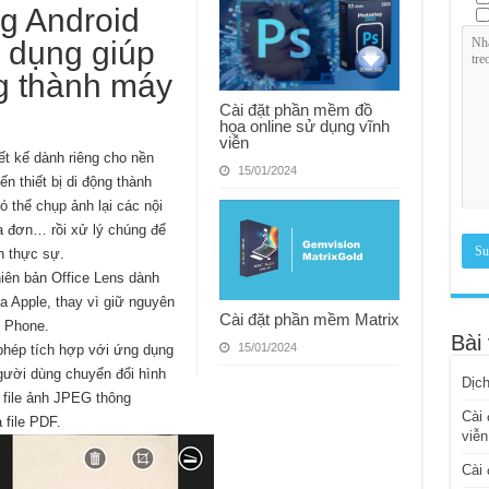
ng Android
g dụng giúp
ng thành máy
Cài đặt phần mềm đồ
họa online sử dụng vĩnh
viễn
ết kế dành riêng cho nền
15/01/2024
 thiết bị di động thành
 thể chụp ảnh lại các nội
óa đơn… rồi xử lý chúng để
n thực sự.
hiên bản Office Lens dành
a Apple, thay vì giữ nguyên
Cài đặt phần mềm Matrix
 Phone.
Bài 
15/01/2024
 phép tích hợp với ứng dụng
gười dùng chuyển đổi hình
Dịch
 file ảnh JPEG thông
Cài 
 file PDF.
viễn
Cài 