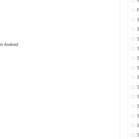
N
ên Android:
S
S
S