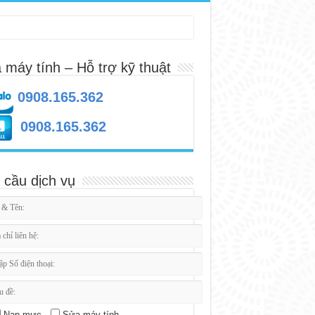
 máy tính – Hỗ trợ kỹ thuật
0908.165.362
0908.165.362
 cầu dịch vụ
Nạp mực
Sửa máy tính