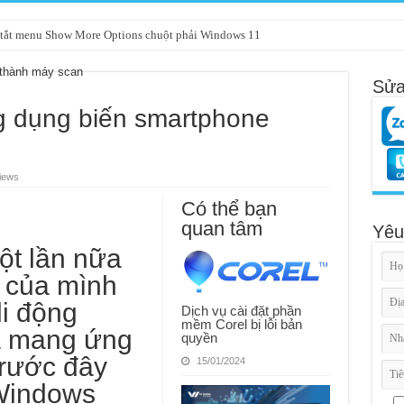
tắt menu Show More Options chuột phải Windows 11
Sửa
ng dụng biến smartphone
iews
Có thể bạn
quan tâm
Yêu
ột lần nữa
ư của mình
di động
Dịch vụ cài đặt phần
mềm Corel bị lỗi bản
a mang ứng
quyền
trước đây
15/01/2024
 Windows