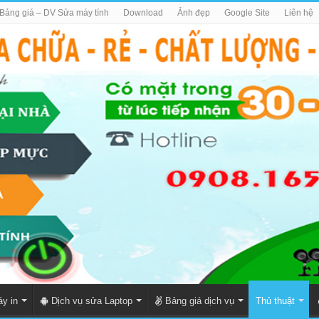
Bảng giá – DV Sửa máy tính
Download
Ảnh đẹp
Google Site
Liên hệ
y in
Dịch vụ sửa Laptop
Bảng giá dịch vụ
Thủ thuật