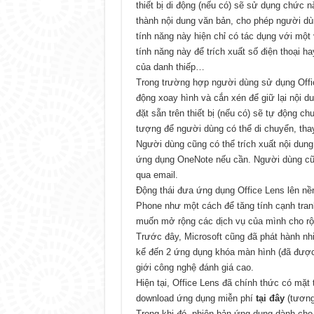
thiết bị di động (nếu có) sẽ sử dụng chức 
thành nội dung văn bản, cho phép người dù
tính năng này hiện chỉ có tác dụng với mộ
tính năng này để trích xuất số điện thoại ha
của danh thiếp…
Trong trường hợp người dùng sử dụng Offic
động xoay hình và cắn xén để giữ lại nội d
đặt sẵn trên thiết bị (nếu có) sẽ tự động ch
tượng để người dùng có thể di chuyển, th
Người dùng cũng có thể trích xuất nội dung
ứng dụng OneNote nếu cần. Người dùng cũng
qua email.
Động thái đưa ứng dụng Office Lens lên nề
Phone như một cách để tăng tính cạnh tran
muốn mở rộng các dịch vụ của mình cho rộng
Trước đây, Microsoft cũng đã phát hành nh
kể đến 2 ứng dụng khóa màn hình (đã đượ
giới công nghệ đánh giá cao.
Hiện tại, Office Lens đã chính thức có mặt
download ứng dụng miễn phí
tại đây
(tương 
Trong khi đó, phiên bản ứng dụng dành cho