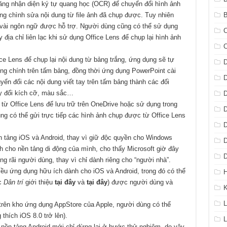
năng nhận diện ký tự quang học (OCR) để chuyển đổi hình ảnh
ng chình sửa nội dung từ file ảnh đã chụp được. Tuy nhiên
B
t vài ngôn ngữ được hỗ trợ. Người dùng cũng có thể sử dụng
C
y địa chỉ liên lạc khi sử dụng Office Lens để chụp lại hình ảnh
e Lens để chụp lại nội dung từ bảng trắng, ứng dụng sẽ tự
D
ung chính trên tấm bảng, đồng thời ứng dụng PowerPoint cài
D
uyển đổi các nội dung viết tay trên tấm bảng thành các đối
ay đổi kích cỡ, màu sắc…
D
 từ Office Lens để lưu trữ trên OneDrive hoặc sử dụng trong
D
 có thể gửi trực tiếp các hình ảnh chụp được từ Office Lens
D
n tảng iOS và Android, thay vì giữ độc quyền cho Windows
D
h cho nền tảng di động của mình, cho thấy Microsoft giờ đây
D
 rãi người dùng, thay vì chỉ dành riêng cho “người nhà”.
iều ứng dụng hữu ích dành cho iOS và Android, trong đó có thể
H
c
Dân trí
giới thiệu
tại đây
và
tại đây
) được người dùng và
L
 trên kho ứng dụng AppStore của Apple, người dùng có thể
thích iOS 8.0 trở lên).
L
 nền tảng Android mới chỉ dừng lại ở bước thử nghiệm, do vậy