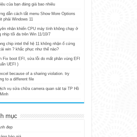
iệu của bạn đáng giá bao nhiêu
ng dẫn cách tắt menu Show More Options
t phải Windows 11
yên nhân khiến CPU máy tính không chạy ở
 nhịp tối đa trên Win 11/10/7
ng chip intel thế hệ 11 không nhận ổ cứng
cài win ? khắc phục như thế nào?
 Fix boot EFI, sửa lỗi do mất phân vùng EFI
uẩn UEFI )
excel because of a sharing violation. try
ng to a different file
ịch vụ sửa chữa camera quan sát tại TP Hồ
 Minh
h mục
Ảnh đẹp
ảng báo giá