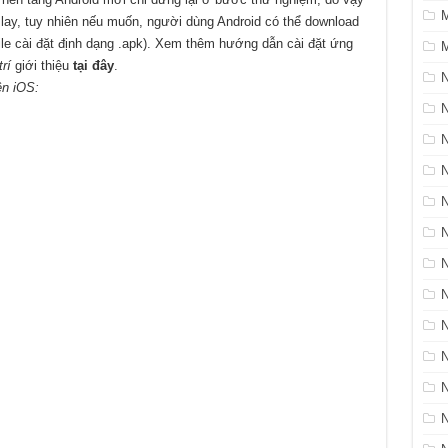
lay, tuy nhiên nếu muốn, người dùng Android có thể download
ile cài đặt định dạng .apk). Xem thêm hướng dẫn cài đặt ứng
M
trí
giới thiệu
tại đây
.
ên iOS:
N
N
N