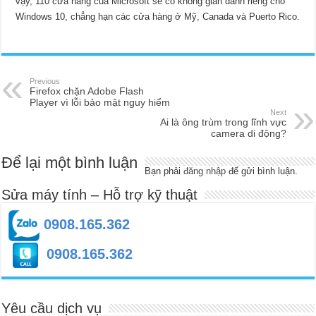
vậy, 110 cửa hàng của Microsoft sẽ có không gian dành riêng cho
Windows 10, chẳng hạn các cửa hàng ở Mỹ, Canada và Puerto Rico.
Previous
Firefox chặn Adobe Flash
Player vì lỗi bảo mật nguy hiểm
Next
Ai là ông trùm trong lĩnh vực
camera di động?
Để lại một bình luận
Bạn phải
đăng nhập
để gửi bình luận.
Sửa máy tính – Hỗ trợ kỹ thuật
0908.165.362
0908.165.362
Yêu cầu dịch vụ