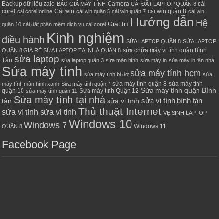
Backup dữ liệu zalo
Camera
cài
BÁO GIÁ MÁY TÍNH
CÀI ĐẶT LAPTOP QUẬN 8
corel
Cài win
cài win quận 8
cài corel online
cài win quận 5
cài win quận 7
cài win
Hướng dẫn
Hệ
Giải trí
quận 10
cài đặt phần mềm
dịch vụ cài corel
Kinh nghiệm
điều hành
SỬA LAPTOP QUẬN 8
SỬA LAPTOP
sửa chữa máy vi tính quận Bình
QUẬN 8 GIÁ RẺ
SỬA LAPTOP TẠI NHÀ QUẬN 8
sửa laptop
Tân
sửa laptop quận 3
sửa màn hình
sửa máy in
sửa máy in tận nhà
Sửa máy tính
sửa máy tính hcm
sửa máy tính bị đơ
sửa
sửa máy tính quận 8
sửa máy tính
máy tính màn hình xanh
Sửa máy tính quận 7
Sửa máy tính quận Bình
quận 10
Sửa máy tính Quận 12
sửa máy tính quận 11
Sửa máy tính tại nhà
sửa vi tính bình tân
tân
sửa vi tính
Thủ thuật Internet
sửa vi tính sửa vi tính
VỆ SINH LAPTOP
Windows 10
Windows 7
Windows 11
QUẬN 8
Facebook Page