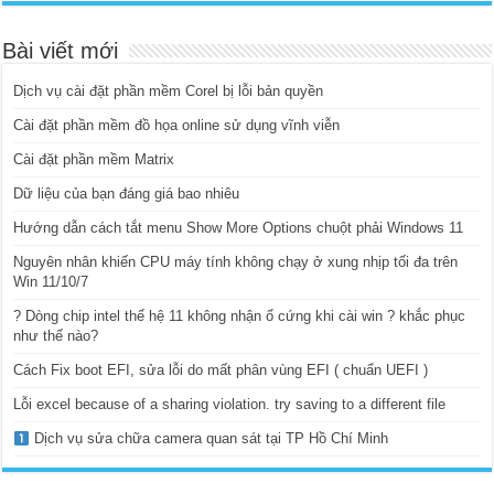
Bài viết mới
Dịch vụ cài đặt phần mềm Corel bị lỗi bản quyền
Cài đặt phần mềm đồ họa online sử dụng vĩnh viễn
Cài đặt phần mềm Matrix
Dữ liệu của bạn đáng giá bao nhiêu
Hướng dẫn cách tắt menu Show More Options chuột phải Windows 11
Nguyên nhân khiến CPU máy tính không chạy ở xung nhịp tối đa trên
Win 11/10/7
? Dòng chip intel thế hệ 11 không nhận ổ cứng khi cài win ? khắc phục
như thế nào?
Cách Fix boot EFI, sửa lỗi do mất phân vùng EFI ( chuẩn UEFI )
Lỗi excel because of a sharing violation. try saving to a different file
Dịch vụ sửa chữa camera quan sát tại TP Hồ Chí Minh