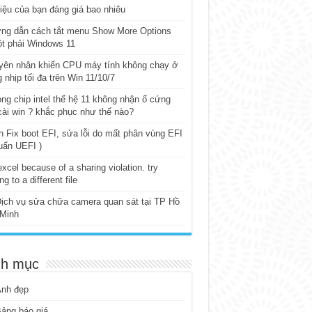
iệu của bạn đáng giá bao nhiêu
ng dẫn cách tắt menu Show More Options
t phải Windows 11
yên nhân khiến CPU máy tính không chạy ở
 nhịp tối đa trên Win 11/10/7
ng chip intel thế hệ 11 không nhận ổ cứng
cài win ? khắc phục như thế nào?
 Fix boot EFI, sửa lỗi do mất phân vùng EFI
uẩn UEFI )
excel because of a sharing violation. try
ng to a different file
ịch vụ sửa chữa camera quan sát tại TP Hồ
 Minh
h mục
Ảnh đẹp
ảng báo giá