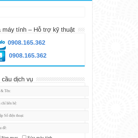
 máy tính – Hỗ trợ kỹ thuật
0908.165.362
0908.165.362
 cầu dịch vụ
Nạp mực
Sửa máy tính