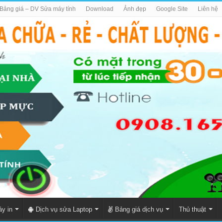
Bảng giá – DV Sửa máy tính
Download
Ảnh đẹp
Google Site
Liên hệ
y in
Dịch vụ sửa Laptop
Bảng giá dịch vụ
Thủ thuật