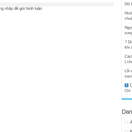
Dữ l
ng nhập
để gửi bình luận.
Hướ
chuộ
Ngu
xung
? Dò
khi 
Cách
( ch
Lỗi 
savi
D
Chí
Dan
B