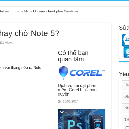
tắt menu Show More Options chuột phải Windows 11
Sửa
hay chờ Note 5?
111 Views
Có thể bạn
quan tâm
m vài tháng nữa ra Note
Yêu
Dịch vụ cài đặt phần
mềm Corel bị lỗi bản
quyền
15/01/2024