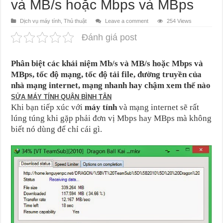
và MB/s hoặc Mbps và MBps
Dịch vụ máy tính
,
Thủ thuật
Leave a comment
254 Views
Đánh giá post
Phân biệt các khái niệm Mb/s và MB/s hoặc Mbps và
MBps, tốc độ mạng, tốc độ tải file, đường truyền của
nhà mạng internet, mạng nhanh hay chậm xem thế nào
SỬA MÁY TÍNH QUẬN BÌNH TÂN
Khi bạn tiếp xúc với
máy tính
và mạng internet sẽ rất
lúng túng khi gặp phải đơn vị Mbps hay MBps mà không
biết nó dùng để chỉ cái gì.