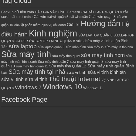
Tag Cloud
Backup dữ liệu zalo
Camera
cài
BÁO GIÁ MÁY TÍNH
CÀI ĐẶT LAPTOP QUẬN 8
corel
Cài win
cài win quận 8
cài corel online
cài win quận 5
cài win quận 7
cài win
Hướng dẫn
Hệ
Giải trí
quận 10
cài đặt phần mềm
dịch vụ cài corel
Kinh nghiệm
điều hành
SỬA LAPTOP QUẬN 8
SỬA LAPTOP
sửa chữa máy vi tính quận Bình
QUẬN 8 GIÁ RẺ
SỬA LAPTOP TẠI NHÀ QUẬN 8
sửa laptop
Tân
sửa laptop quận 3
sửa màn hình
sửa máy in
sửa máy in tận nhà
Sửa máy tính
sửa máy tính hcm
sửa máy tính bị đơ
sửa
sửa máy tính quận 8
sửa máy tính
máy tính màn hình xanh
Sửa máy tính quận 7
Sửa máy tính quận Bình
quận 10
Sửa máy tính Quận 12
sửa máy tính quận 11
Sửa máy tính tại nhà
sửa vi tính bình tân
tân
sửa vi tính
Thủ thuật Internet
sửa vi tính sửa vi tính
VỆ SINH LAPTOP
Windows 10
Windows 7
Windows 11
QUẬN 8
Facebook Page