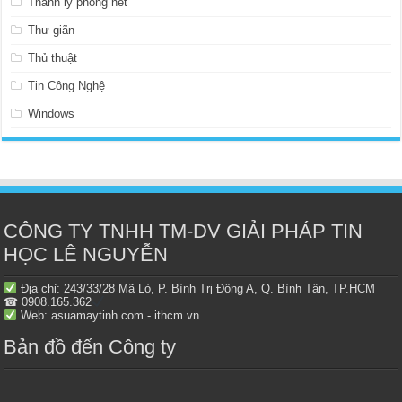
Thanh lý phòng net
Thư giãn
Thủ thuật
Tin Công Nghệ
Windows
CÔNG TY TNHH TM-DV GIẢI PHÁP TIN
HỌC LÊ NGUYỄN
Địa chỉ: 243/33/28 Mã Lò, P. Bình Trị Đông A, Q. Bình Tân, TP.HCM
☎ 0908.165.362
Web: asuamaytinh.com - ithcm.vn
Bản đồ đến Công ty