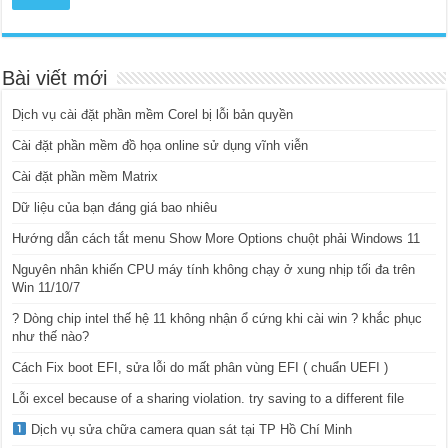
Bài viết mới
Dịch vụ cài đặt phần mềm Corel bị lỗi bản quyền
Cài đặt phần mềm đồ họa online sử dụng vĩnh viễn
Cài đặt phần mềm Matrix
Dữ liệu của bạn đáng giá bao nhiêu
Hướng dẫn cách tắt menu Show More Options chuột phải Windows 11
Nguyên nhân khiến CPU máy tính không chạy ở xung nhịp tối đa trên
Win 11/10/7
? Dòng chip intel thế hệ 11 không nhận ổ cứng khi cài win ? khắc phục
như thế nào?
Cách Fix boot EFI, sửa lỗi do mất phân vùng EFI ( chuẩn UEFI )
Lỗi excel because of a sharing violation. try saving to a different file
Dịch vụ sửa chữa camera quan sát tại TP Hồ Chí Minh