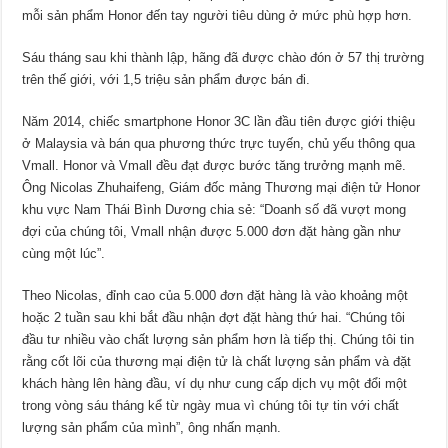
mỗi sản phẩm Honor đến tay người tiêu dùng ở mức phù hợp hơn.
Sáu tháng sau khi thành lập, hãng đã được chào đón ở 57 thị trường
trên thế giới, với 1,5 triệu sản phẩm được bán đi.
Năm 2014, chiếc smartphone Honor 3C lần đầu tiên được giới thiệu
ở Malaysia và bán qua phương thức trực tuyến, chủ yếu thông qua
Vmall. Honor và Vmall đều đạt được bước tăng trưởng mạnh mẽ.
Ô
ng Nicolas Zhuhaifeng
, Giám đốc mảng Thương mại điện tử Honor
khu vực Nam Thái Bình Dương chia sẻ: “Doanh số đã vượt mong
đợi của chúng tôi, Vmall nhận được 5.000 đơn đặt hàng gần như
cùng một lúc”
.
Theo Nicolas, đỉnh cao của 5.000 đơn đặt hàng
là vào khoảng một
hoặc 2 tuần sau khi bắt đầu nhận đợt đặt hàng thứ hai. “Chúng tôi
đầu tư nhiều vào chất lượng sản phẩm hơn là tiếp thị. Chúng tôi tin
rằng cốt lõi của thương mại điện tử là chất lượng sản phẩm và đặt
khách hàng lên hàng đầu, ví dụ như cung cấp dịch vụ một đổi một
trong vòng sáu tháng kể từ ngày mua vì chúng tôi tự tin với chất
lượng sản phẩm của mình”, ông nhấn mạnh.