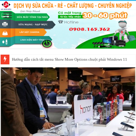
Hướng dẫn cách tắt menu Show More Options chuột phải Windows 11