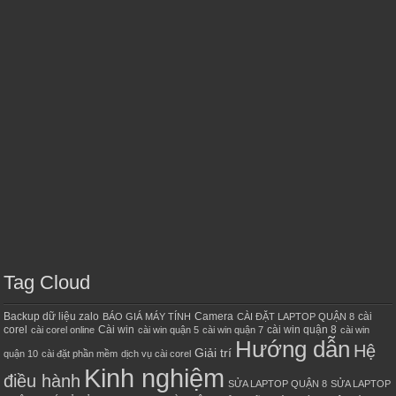
Tag Cloud
Backup dữ liệu zalo
Camera
cài
BÁO GIÁ MÁY TÍNH
CÀI ĐẶT LAPTOP QUẬN 8
corel
Cài win
cài win quận 8
cài corel online
cài win quận 5
cài win quận 7
cài win
Hướng dẫn
Hệ
Giải trí
quận 10
cài đặt phần mềm
dịch vụ cài corel
Kinh nghiệm
điều hành
SỬA LAPTOP QUẬN 8
SỬA LAPTOP