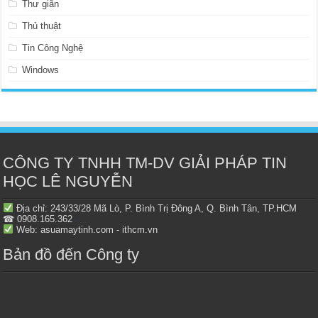
Thư giãn
Thủ thuật
Tin Công Nghệ
Windows
CÔNG TY TNHH TM-DV GIẢI PHÁP TIN
HỌC LÊ NGUYỄN
Địa chỉ: 243/33/28 Mã Lò, P. Bình Trị Đông A, Q. Bình Tân, TP.HCM
☎ 0908.165.362
Web: asuamaytinh.com - ithcm.vn
Bản đồ đến Công ty