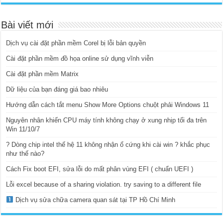
Bài viết mới
Dịch vụ cài đặt phần mềm Corel bị lỗi bản quyền
Cài đặt phần mềm đồ họa online sử dụng vĩnh viễn
Cài đặt phần mềm Matrix
Dữ liệu của bạn đáng giá bao nhiêu
Hướng dẫn cách tắt menu Show More Options chuột phải Windows 11
Nguyên nhân khiến CPU máy tính không chạy ở xung nhịp tối đa trên
Win 11/10/7
? Dòng chip intel thế hệ 11 không nhận ổ cứng khi cài win ? khắc phục
như thế nào?
Cách Fix boot EFI, sửa lỗi do mất phân vùng EFI ( chuẩn UEFI )
Lỗi excel because of a sharing violation. try saving to a different file
Dịch vụ sửa chữa camera quan sát tại TP Hồ Chí Minh