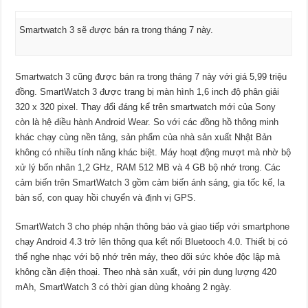
Smartwatch 3 sẽ được bán ra trong tháng 7 này.
Smartwatch 3 cũng được bán ra trong tháng 7 này với giá 5,99 triệu
đồng.
SmartWatch 3 được trang bị màn hình 1,6 inch độ phân giải
320 x 320 pixel. Thay đổi đáng kể trên smartwatch mới của Sony
còn là hệ điều hành Android Wear. So với các đồng hồ thông minh
khác chạy cùng nền tảng, sản phẩm của nhà sản xuất Nhật Bản
không có nhiều tính năng khác biệt. Máy hoạt động mượt mà nhờ bộ
xử lý bốn nhân 1,2 GHz, RAM 512 MB và 4 GB bộ nhớ trong. Các
cảm biến trên SmartWatch 3 gồm cảm biến ánh sáng, gia tốc kế, la
bàn số, con quay hồi chuyển và định vị GPS.
SmartWatch 3 cho phép nhận thông báo và giao tiếp với smartphone
chạy Android 4.3 trở lên thông qua kết nối Bluetooch 4.0. Thiết bị có
thể nghe nhạc với bộ nhớ trên máy, theo dõi sức khỏe độc lập mà
không cần điện thoại. Theo nhà sản xuất, với pin dung lượng 420
mAh, SmartWatch 3 có thời gian dùng khoảng 2 ngày.