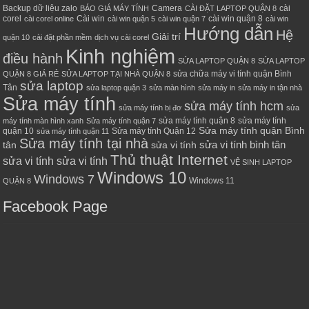
Backup dữ liệu zalo
Camera
cài
BÁO GIÁ MÁY TÍNH
CÀI ĐẶT LAPTOP QUẬN 8
corel
Cài win
cài win quận 8
cài corel online
cài win quận 5
cài win quận 7
cài win
Hướng dẫn
Hệ
Giải trí
quận 10
cài đặt phần mềm
dịch vụ cài corel
Kinh nghiệm
điều hành
SỬA LAPTOP QUẬN 8
SỬA LAPTOP
sửa chữa máy vi tính quận Bình
QUẬN 8 GIÁ RẺ
SỬA LAPTOP TẠI NHÀ QUẬN 8
sửa laptop
Tân
sửa laptop quận 3
sửa màn hình
sửa máy in
sửa máy in tận nhà
Sửa máy tính
sửa máy tính hcm
sửa máy tính bị đơ
sửa
sửa máy tính quận 8
sửa máy tính
máy tính màn hình xanh
Sửa máy tính quận 7
Sửa máy tính quận Bình
quận 10
Sửa máy tính Quận 12
sửa máy tính quận 11
Sửa máy tính tại nhà
sửa vi tính bình tân
tân
sửa vi tính
Thủ thuật Internet
sửa vi tính sửa vi tính
VỆ SINH LAPTOP
Windows 10
Windows 7
Windows 11
QUẬN 8
Facebook Page