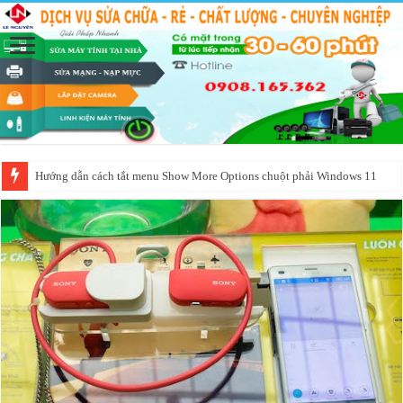
Hướng dẫn cách tắt menu Show More Options chuột phải Windows 11