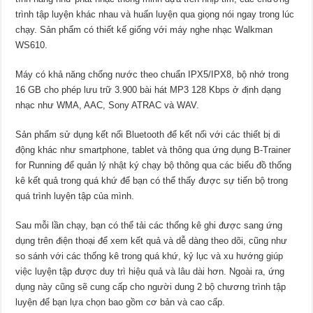
trình tập luyện khác nhau và huấn luyện qua giọng nói ngay trong lúc
chạy.
Sản phẩm có thiết kế giống với máy nghe nhạc Walkman
WS610.
Máy có khả năng chống nước theo chuẩn IPX5/IPX8, bộ nhớ trong
16 GB cho phép lưu trữ 3.900 bài hát MP3 128 Kbps ở định dạng
nhạc như WMA, AAC, Sony ATRAC và WAV.
Sản phẩm sử dụng kết nối Bluetooth để kết nối với các thiết bị di
động khác như smartphone, tablet và thông qua ứng dụng B-Trainer
for Running để quản lý nhật ký chạy bộ thông qua các biểu đồ thống
kê kết quả trong quá khứ để bạn có thể thấy được sự tiến bộ trong
quá trình luyện tập của mình.
Sau mỗi lần chạy, bạn có thể tải các thống kê ghi được sang ứng
dụng trên điện thoại để xem kết quả và dễ dàng theo dõi, cũng như
so sánh với các thống kê trong quá khứ, kỷ lục và xu hướng giúp
việc luyện tập được duy trì hiệu quả và lâu dài hơn. Ngoài ra, ứng
dụng này cũng sẽ cung cấp cho người dung 2 bộ chương trình tập
luyện để bạn lựa chọn bao gồm cơ bản và cao cấp.