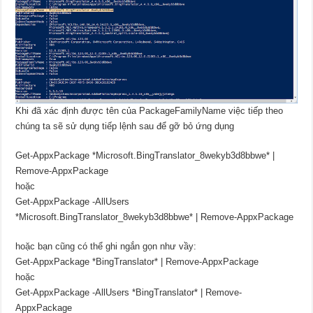
Khi đã xác định được tên của PackageFamilyName việc tiếp theo
chúng ta sẽ sử dụng tiếp lệnh sau để gỡ bỏ ứng dụng
Get-AppxPackage *Microsoft.BingTranslator_8wekyb3d8bbwe* |
Remove-AppxPackage
hoặc
Get-AppxPackage -AllUsers
*Microsoft.BingTranslator_8wekyb3d8bbwe* | Remove-AppxPackage
hoặc bạn cũng có thể ghi ngắn gọn như vầy:
Get-AppxPackage *BingTranslator* | Remove-AppxPackage
hoặc
Get-AppxPackage -AllUsers *BingTranslator* | Remove-
AppxPackage