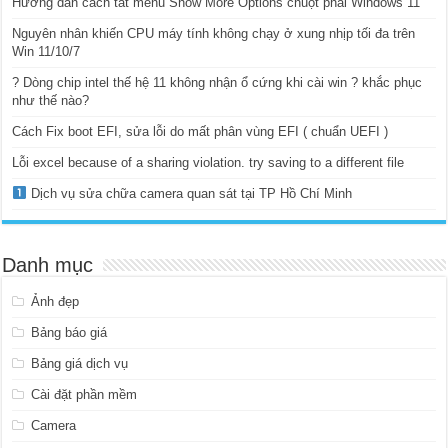
Hướng dẫn cách tắt menu Show More Options chuột phải Windows 11
Nguyên nhân khiến CPU máy tính không chạy ở xung nhịp tối đa trên
Win 11/10/7
? Dòng chip intel thế hệ 11 không nhận ổ cứng khi cài win ? khắc phục
như thế nào?
Cách Fix boot EFI, sửa lỗi do mất phân vùng EFI ( chuẩn UEFI )
Lỗi excel because of a sharing violation. try saving to a different file
Dịch vụ sửa chữa camera quan sát tại TP Hồ Chí Minh
Danh mục
Ảnh đẹp
Bảng báo giá
Bảng giá dịch vụ
Cài đặt phần mềm
Camera