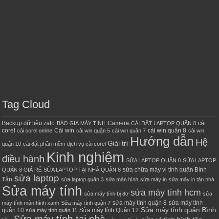
Tag Cloud
Backup dữ liệu zalo
Camera
cài
BÁO GIÁ MÁY TÍNH
CÀI ĐẶT LAPTOP QUẬN 8
corel
Cài win
cài win quận 8
cài corel online
cài win quận 5
cài win quận 7
cài win
Hướng dẫn
Hệ
Giải trí
quận 10
cài đặt phần mềm
dịch vụ cài corel
Kinh nghiệm
điều hành
SỬA LAPTOP QUẬN 8
SỬA LAPTOP
sửa chữa máy vi tính quận Bình
QUẬN 8 GIÁ RẺ
SỬA LAPTOP TẠI NHÀ QUẬN 8
sửa laptop
Tân
sửa laptop quận 3
sửa màn hình
sửa máy in
sửa máy in tận nhà
Sửa máy tính
sửa máy tính hcm
sửa máy tính bị đơ
sửa
sửa máy tính quận 8
sửa máy tính
máy tính màn hình xanh
Sửa máy tính quận 7
Sửa máy tính quận Bình
quận 10
Sửa máy tính Quận 12
sửa máy tính quận 11
Sửa máy tính tại nhà