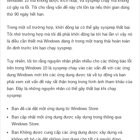
Windows 10 mà không được kích hoạt, và sysprep chạy mà không
có gây ra lỗi. Tôi cho rằng vấn đề này chỉ tồn tại nếu thời gian dùng
thử 90 ngày hết hạn.
Trong một số trường hợp, khởi động lại có thể gây sysprep thất bại.
Tôi nhớ trường hợp mà tôi đã phải khởi động lại tới hai lần vì vậy nó
là điều cần thiết mà Windows đang ở trong một trạng thái hoàn toàn
ổn định trước khi bạn chạy sysprep.
Tuy nhiên, tôi tin rằng nguyên nhân phần nhiều cho các thông báo lỗi
trên trong Windows 10 là sysprep chạy vào các vấn đề với các ứng
dụng Windows mới khi các ứng dụng được tải về tự động và bạn
phải xem xét vấn đề này rất thận trọng trong hình ảnh tham khảo của
bạn. Đây là những nguyên nhân có thể gây thất bại khi chạy
sysprep:
Bạn đã cài đặt một ứng dụng từ Windows Store.
Bạn cập nhật một ứng dụng được xây dựng trong thông qua
Windows Store.
Bạn Không được cung cấp các ứng dụng được xây dựng và
không gỡ bỏ cài đặt những ứng dụng cho tất cả người dùng.