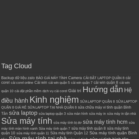
Tag Cloud
Backup dữ liệu zalo
Camera
cài
BÁO GIÁ MÁY TÍNH
CÀI ĐẶT LAPTOP QUẬN 8
corel
Cài win
cài win quận 8
cài corel online
cài win quận 5
cài win quận 7
cài win
Hướng dẫn
Hệ
Giải trí
quận 10
cài đặt phần mềm
dịch vụ cài corel
Kinh nghiệm
điều hành
SỬA LAPTOP QUẬN 8
SỬA LAPTOP
sửa chữa máy vi tính quận Bình
QUẬN 8 GIÁ RẺ
SỬA LAPTOP TẠI NHÀ QUẬN 8
sửa laptop
Tân
sửa laptop quận 3
sửa màn hình
sửa máy in
sửa máy in tận nhà
Sửa máy tính
sửa máy tính hcm
sửa máy tính bị đơ
sửa
sửa máy tính quận 8
sửa máy tính
máy tính màn hình xanh
Sửa máy tính quận 7
Sửa máy tính quận Bình
quận 10
Sửa máy tính Quận 12
sửa máy tính quận 11
Sửa máy tính tại nhà