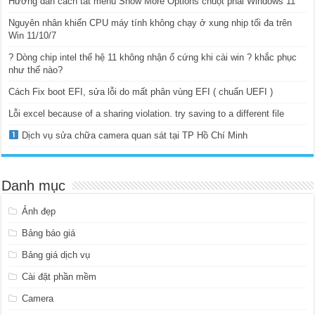
Hướng dẫn cách tắt menu Show More Options chuột phải Windows 11
Nguyên nhân khiến CPU máy tính không chạy ở xung nhịp tối đa trên
Win 11/10/7
? Dòng chip intel thế hệ 11 không nhận ổ cứng khi cài win ? khắc phục
như thế nào?
Cách Fix boot EFI, sửa lỗi do mất phân vùng EFI ( chuẩn UEFI )
Lỗi excel because of a sharing violation. try saving to a different file
Dịch vụ sửa chữa camera quan sát tại TP Hồ Chí Minh
Danh mục
Ảnh đẹp
Bảng báo giá
Bảng giá dịch vụ
Cài đặt phần mềm
Camera