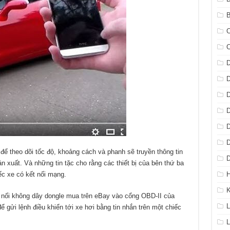
B
C
D
D
D
D
D
D
để theo dõi tốc độ, khoảng cách và phanh sẽ truyền thông tin
D
ản xuất. Và những tin tặc cho rằng các thiết bị của bên thứ ba
H
c xe có kết nối mạng.
 nối không dây dongle mua trên eBay vào cổng OBD-II của
L
để gửi lệnh điều khiển tới xe hơi bằng tin nhắn trên một chiếc
L