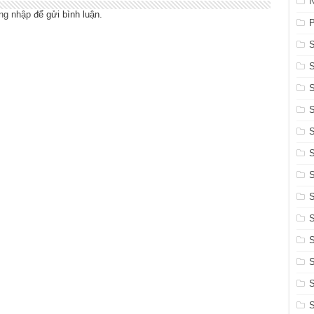
N
ng nhập
để gửi bình luận.
S
S
S