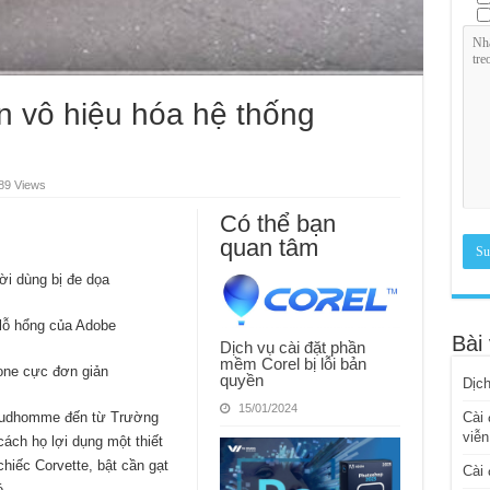
ắn vô hiệu hóa hệ thống
89 Views
Có thể bạn
quan tâm
ười dùng bị đe dọa
 lỗ hổng của Adobe
Bài 
Dịch vụ cài đặt phần
mềm Corel bị lỗi bản
one cực đơn giản
quyền
Dịch
15/01/2024
Prudhomme đến từ Trường
Cài 
viễn
cách họ lợi dụng một thiết
 chiếc Corvette, bật cần gạt
Cài 
ó.