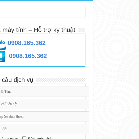
 máy tính – Hỗ trợ kỹ thuật
0908.165.362
0908.165.362
 cầu dịch vụ
Nạp mực
Sửa máy tính