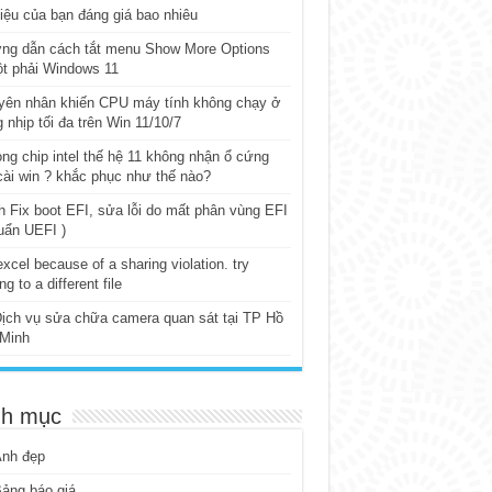
iệu của bạn đáng giá bao nhiêu
ng dẫn cách tắt menu Show More Options
t phải Windows 11
yên nhân khiến CPU máy tính không chạy ở
 nhịp tối đa trên Win 11/10/7
ng chip intel thế hệ 11 không nhận ổ cứng
cài win ? khắc phục như thế nào?
 Fix boot EFI, sửa lỗi do mất phân vùng EFI
uẩn UEFI )
excel because of a sharing violation. try
ng to a different file
ịch vụ sửa chữa camera quan sát tại TP Hồ
 Minh
h mục
Ảnh đẹp
ảng báo giá