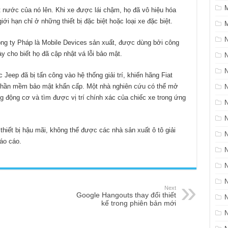
ạt nước của nó lên. Khi xe được lái chậm, họ đã vô hiệu hóa
i hạn chỉ ở những thiết bị đặc biệt hoặc loại xe đặc biệt.
M
ông ty Pháp là Mobile Devices sản xuất, được dùng bởi công
y cho biết họ đã cập nhật vá lỗi bảo mật.
N
Jeep đã bị tấn công vào hệ thống giải trí, khiến hãng Fiat
ật phần mềm bảo mật khẩn cấp. Một nhà nghiên cứu có thể mở
 động cơ và tìm được vị trí chính xác của chiếc xe trong ứng
N
thiết bị hậu mãi, không thể được các nhà sản xuất ô tô giải
báo cáo.
N
Next
Google Hangouts thay đổi thiết
kế trong phiên bản mới