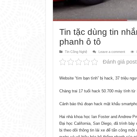
Tin tặc dùng tin nh
phanh ô tô
Tin Công Nghệ
Leave a comment
Đánh giá post
Website “tìm bạn tình” bị hack, 37 triệu ng
Chàng trai 17 tuổi hack 50.700 máy tính từ
Cảnh báo thủ đoạn hack mật khẩu smartph
Hai nhà khoa học Ian Foster and Andrew 
Đại học California, San Diego, đã trình bày 
bị theo dõi thông tin lái xe để tấn công một
nước và vô hiệu hóa hệ thống phanh của n