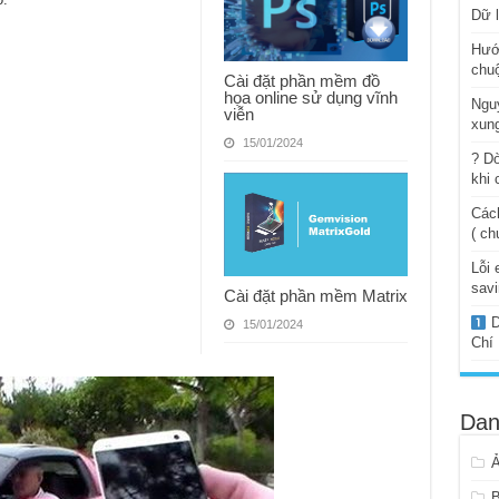
Dữ l
Hướ
chuộ
Cài đặt phần mềm đồ
họa online sử dụng vĩnh
Ngu
viễn
xung
15/01/2024
? Dò
khi 
Cách
( ch
Lỗi 
savi
Cài đặt phần mềm Matrix
D
15/01/2024
Chí
Dan
B