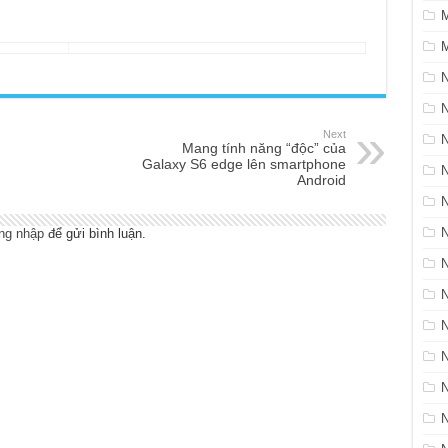
M
N
Next
Mang tính năng “độc” của
Galaxy S6 edge lên smartphone
Android
N
ng nhập
để gửi bình luận.
N