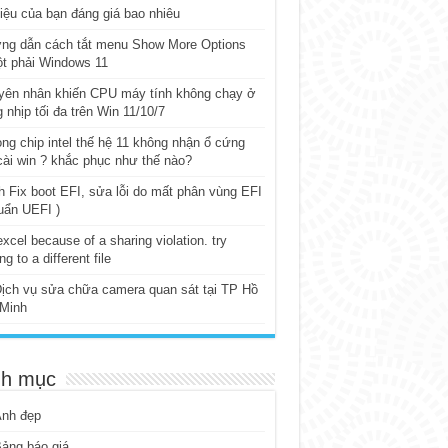
iệu của bạn đáng giá bao nhiêu
ng dẫn cách tắt menu Show More Options
t phải Windows 11
yên nhân khiến CPU máy tính không chạy ở
 nhịp tối đa trên Win 11/10/7
ng chip intel thế hệ 11 không nhận ổ cứng
cài win ? khắc phục như thế nào?
 Fix boot EFI, sửa lỗi do mất phân vùng EFI
uẩn UEFI )
excel because of a sharing violation. try
ng to a different file
ịch vụ sửa chữa camera quan sát tại TP Hồ
 Minh
h mục
Ảnh đẹp
ảng báo giá