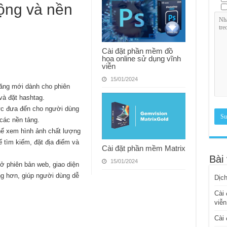
động và nền
Cài đặt phần mềm đồ
họa online sử dụng vĩnh
viễn
15/01/2024
năng mới dành cho phiên
và đặt hashtag.
lực đưa đến cho người dùng
 các nền tảng.
hể xem hình ảnh chất lượng
ể tìm kiếm, đặt địa điểm và
Cài đặt phần mềm Matrix
Bài 
15/01/2024
 ở phiên bản web, giao diện
g hơn, giúp người dùng dễ
Dịch
Cài 
viễn
Cài 