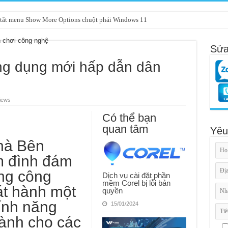
tắt menu Show More Options chuột phải Windows 11
Sửa
ng dụng mới hấp dẫn dân
iews
Có thể bạn
quan tâm
Yêu
hà
Bên
m đình đám
ãng công
Dịch vụ cài đặt phần
mềm Corel bị lỗi bản
t hành một
quyền
tính năng
15/01/2024
ành cho các