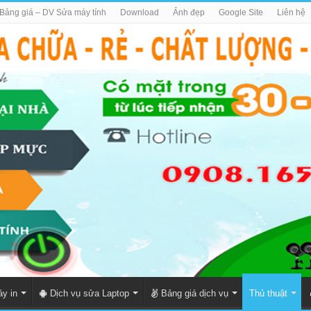
Bảng giá – DV Sửa máy tính
Download
Ảnh đẹp
Google Site
Liên hệ
y in
Dịch vụ sửa Laptop
Bảng giá dịch vụ
Thủ thuật