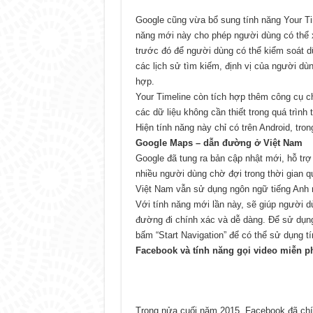
Google cũng vừa bổ sung tính năng Your T
năng mới này cho phép người dùng có thể xe
trước đó để người dùng có thể kiểm soát dữ
các lịch sử tìm kiếm, định vị của người dù
hợp.
Your Timeline còn tích hợp thêm công cụ ch
các dữ liệu không cần thiết trong quá trình 
Hiện tính năng này chỉ có trên Android, tro
Google Maps – dẫn đường ở Việt Nam
Google đã tung ra bản cập nhật mới, hỗ tr
nhiều người dùng chờ đợi trong thời gian q
Việt Nam vẫn sử dụng ngôn ngữ tiếng Anh m
Với tính năng mới lần này, sẽ giúp người d
đường đi chính xác và dễ dàng. Để sử dụng
bấm “Start Navigation” để có thể sử dụng t
Facebook và tính năng gọi video miễn p
Trong nửa cuối năm 2015, Facebook đã chính