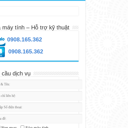
 máy tính – Hỗ trợ kỹ thuật
0908.165.362
0908.165.362
 cầu dịch vụ
Nạp mực
Sửa máy tính