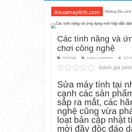
Asuamaytinh.com
Hướng dẫn cách 
Các tính năng và ứ
chơi công nghệ
Thủ thuật
Leave a comment
123 V
Đánh giá post
Sửa máy tính tại n
cạnh các sản phẩ
sắp ra mắt, các h
nghệ cũng vừa phá
loạt bản cập nhật 
mới đầy độc đáo d