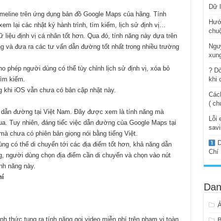
Dữ l
imeline trên ứng dụng bản đồ Google Maps của hãng. Tính
Hướ
m lại các nhật ký hành trình, tìm kiếm, lịch sử định vị…
chuộ
 liệu định vị cá nhân tốt hơn. Qua đó, tính năng này dựa trên
Ngu
ng và đưa ra các tư vấn dẫn đường tốt nhất trong nhiều trường
xung
o phép người dùng có thể tùy chỉnh lịch sử định vị, xóa bỏ
? Dò
tìm kiếm.
khi 
ng khi iOS vẫn chưa có bản cập nhật này.
Cách
( ch
ợ dẫn đường tại Việt Nam. Đây được xem là tính năng mà
Lỗi 
ua. Tuy nhiên, đáng tiếc việc dẫn đường của Google Maps tại
savi
à chưa có phiên bản giọng nói bằng tiếng Việt.
D
ùng có thể di chuyển tới các địa điểm tốt hơn, khả năng dẫn
Chí
, người dùng chọn địa điểm cần di chuyển và chọn vào nút
ính năng này.
hí
Dan
 thức tung ra tính năng gọi video miễn phí trên phạm vi toàn
B