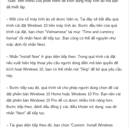
“Start” trên menu của phần mềm để khởi động máy tính ảo mà bạn
đã thiết lập.
– Một cửa sổ máy tính ảo sẽ được hiện ra. Tại đây sẽ bắt đầu quá
trình cài đặt Windows 10 trên máy tính ảo. Bước đầu tiên của quá
trình cài đặt, bạn chọn “Vietnamese” tại mục “Time and currency
format” rồi nhấn Next để tiếp tục. Bạn cũng có thể để nguyên như
mặc định rồi nhấn Next.
– Nhấn “Install Now” ở giao diện tiếp theo. Trong quá trình cài đặt
nếu xuất hiện hộp thoại yêu cầu người dùng điền mã bản quyền để
kích hoạt Windows 10, bạn có thể nhấn nút “Skip” để bỏ qua yêu cầu
này.
– Bước tiếp sau đó, quá trình sẽ cho phép người dùng chọn để cài
đặt phiên bản Windows 10 Home hoặc Windows 10 Pro. Bạn nên cài
đặt phiên bản Windows 10 Pro để có được nhiều tính năng hơn.
Bước tiếp theo, đánh dấu đồng ý các điều khoản sử dụng, sau đó
nhấn “Next” để tiếp tục.
– Tại giao diện tiếp theo đó, bạn chọn “Custom: Install Windows