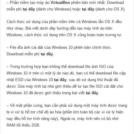
– Phần mềm tạo máy ảo
VirtualBox
phiên bản mới nhất. Download
miễn phí
tại đây
(dành cho Windows) hoặc
tại đây
(dành cho OS X).
Cách thức sử dụng của phần mềm trên cả Windows lẫn OS X đều
như nhau. Bài viết dưới đây hướng dẫn tạo máy tính ảo trên
Windows, cách thức sử dụng trên OS X cũng hoàn toàn tương tự.
– File đĩa ảnh cài đặt của Windows 10 phiên bản chính thức.
Download miễn phí
tại đây
.
– Trong trường hợp bạn không thể download file ảnh ISO của
Windows 10 ở trên vì một lý do nào đó, bạn có thể download file cập
nhật ESD của Windows 10
tại đây
, sau đó sử dụng thủ thuật đã
được
Sửa máy tính tại nhà
giới thiệu để tự tạo file ISO cài đặt cho
Windows 10 đã được giới thiệu trong bài viết
tại đây
.
– Về mặt phần cứng, bạn cần phải sử dụng một máy tính được trang
bị vi xử lý hỗ trợ chế độ ảo hóa (phần lớn toàn bộ các vi xử lý hiện
nay đều hỗ trợ tính năng này). Ngoài ra, máy tính nên có bộ nhớ
RAM tối thiểu 2GB.