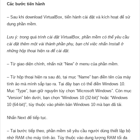
Các bước tiến hành
– Sau khi download VirtualBox, tiến hành cài đặt và kích hoạt để sử
dụng phần mềm.
Lưu ý: trong quá trình cài đặt VirtualBox, phần mềm có thể yêu cầu
cài đặt thêm một vài thành phần phụ, bạn chỉ việc nhấn Install ở
những hộp thoại hiện ra để cài đặt.
– Từ giao diện chính, nhấn nút “New” ở menu của phần mềm.
– Từ hộp thoại hiện ra sau đó, tại mục “Name” bạn điền tên của máy
tính ảo mà mình sắp tạo ra. Tại đây bạn có thể điền Windows 10.
Mục “Type”, bạn giữ nguyên tùy chọn “Microsoft Windows”. Còn mục
“Version” bên dưới, bạn chọn “Windows 10 (32-bit)” hoặc “Windows
10 (64-bit)”, tùy thuộc vào phiên bản Windows 10 mà bạn đã tải.
Nhấn Next để tiếp tục.
– Tại bước tiếp theo, phần mềm sẽ yêu cầu người dùng thiết lập bộ
nhớ RAM cho máy tính ảo. Tùy thuộc vào dung lượng RAM tối đa