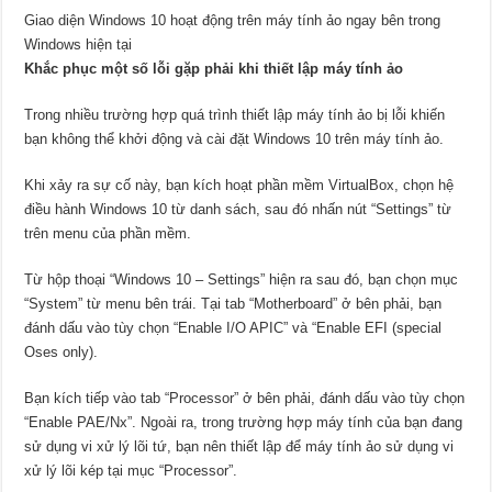
Giao diện Windows 10 hoạt động trên máy tính ảo ngay bên trong
Windows hiện tại
Khắc phục một số lỗi gặp phải khi thiết lập máy tính ảo
Trong nhiều trường hợp quá trình thiết lập máy tính ảo bị lỗi khiến
bạn không thể khởi động và cài đặt Windows 10 trên máy tính ảo.
Khi xảy ra sự cố này, bạn kích hoạt phần mềm VirtualBox, chọn hệ
điều hành Windows 10 từ danh sách, sau đó nhấn nút “Settings” từ
trên menu của phần mềm.
Từ hộp thoại “Windows 10 – Settings” hiện ra sau đó, bạn chọn mục
“System” từ menu bên trái. Tại tab “Motherboard” ở bên phải, bạn
đánh dấu vào tùy chọn “Enable I/O APIC” và “Enable EFI (special
Oses only).
Bạn kích tiếp vào tab “Processor” ở bên phải, đánh dấu vào tùy chọn
“Enable PAE/Nx”. Ngoài ra, trong trường hợp máy tính của bạn đang
sử dụng vi xử lý lõi tứ, bạn nên thiết lập để máy tính ảo sử dụng vi
xử lý lõi kép tại mục “Processor”.