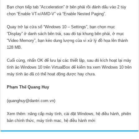
Bạn chọn tiếp tab “Acceleration” ở bên phải rồi đánh dấu vào 2 tùy
chọn “Enable VT-x/AMD-V” và “Enable Nested Paging”.
Quay trở lại cửa sổ “Windows 10 – Settings”, bạn chọn mục
“Display” ở danh sách bên trái, sau đó tại khung bên phải, ở mục
“Video Memory”, bạn kéo dung lượng của vi xử lý đồ họa lên thành
128 MB.
Cuối cùng, nhấn OK để lưu lại các thiết lập, sau đó kích hoạt lại máy
tính ảo Windows 10 trên VirtualBox để kiểm tra xem Windows 10 trên
máy tính ảo đã có thể hoạt động được hay chưa.
Phạm Thế Quang Huy
(
quanghuy@dantri.com.vn
)
Xem thêm :
nâng cấp máy tính, cài đặt Windows, hệ điều hành, phiên
bản chính thức, máy tính mac, hệ điều hành mới