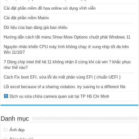
Cài đặt phần mềm đồ họa online sử dụng vĩnh viễn
Cài đặt phần mềm Matrix
Dữ liệu của bạn đáng giá bao nhiêu
Hướng dẫn cách tắt menu Show More Options chuột phải Windows 11
Nguyên nhân khiến CPU máy tính không chạy ở xung nhịp tối đa trên
Win 11/10/7
? Dòng chip intel thế hệ 11 không nhận ổ cứng khi cài win ? khắc phục
như thế nào?
Cách Fix boot EFI, sửa lỗi do mất phân vùng EFI ( chuẩn UEFI )
Lỗi excel because of a sharing violation. try saving to a different file
Dịch vụ sửa chữa camera quan sát tại TP Hồ Chí Minh
Danh mục
Ảnh đẹp