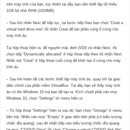
trên máy tính của bạn, tuy nhiên tại đây bạn nên thiết lập tối thiểu
1GB bộ nhớ RAM (1024MB).
– Sau khi nhấn Next để tiếp tục, tại bước tiếp theo bạn chọn “Creat a
virtual hard drive now” rồi nhấn Creat để tạo phân vùng ổ cứng cho
máy tính ảo.
Tại hộp thoại hiện ra, để nguyên mặc định (VDI) và nhấn Next, rồi
chọn tiếp “Dynamically allocated” ở hộp thoại tiếp theo rồi nhấn Next.
Nhấn nút “Creat” ở hộp thoại cuối cùng để khởi tạo ổ cứng cho máy
tính ảo.
– Sau khi hoàn tất các bước thiết lập máy tính ảo, quay trở lại giao
diện chính của phần mềm VirtualBox. Tại đây bạn sẽ thấy máy tính
ảo có tên Windows 10 mà bạn đã tạo ra. Kích chuột phải vào mục
Windows 10, chọn “Settings” từ menu hiện ra.
– Từ hộp thoại “Settings” hiện ra sau đó, bạn chọn “Storage” ở menu
bên trái. Nhấn vào mục “Empty” ở giao diện bên phải (có biểu tượng
chiếc đĩa quang), sau đó nhấn tiếp vào biểu tượng chiếc đĩa quang
tại mục “CD/DVD Drive” rồi chọn “Choose a virtual CD/DVD disk file”