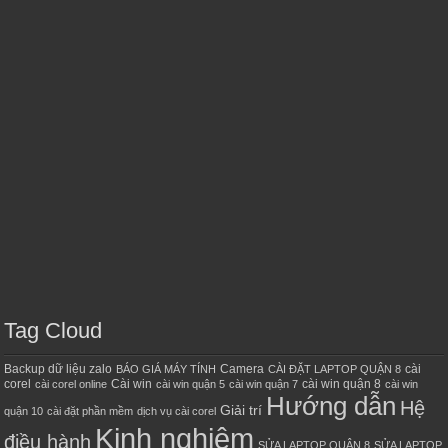
Tag Cloud
Backup dữ liệu zalo
Camera
cài
BÁO GIÁ MÁY TÍNH
CÀI ĐẶT LAPTOP QUẬN 8
corel
Cài win
cài win quận 8
cài corel online
cài win quận 5
cài win quận 7
cài win
Hướng dẫn
Hệ
Giải trí
quận 10
cài đặt phần mềm
dịch vụ cài corel
Kinh nghiệm
điều hành
SỬA LAPTOP QUẬN 8
SỬA LAPTOP