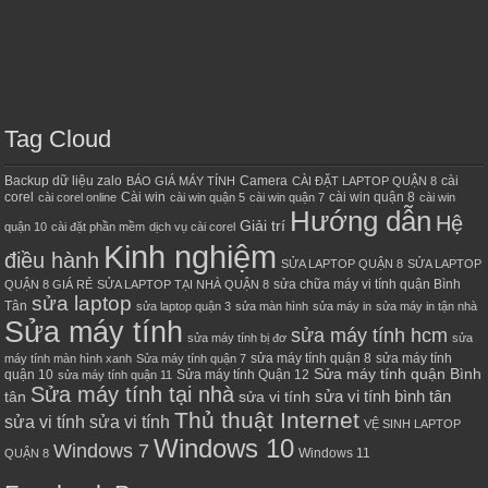
Tag Cloud
Backup dữ liệu zalo
Camera
cài
BÁO GIÁ MÁY TÍNH
CÀI ĐẶT LAPTOP QUẬN 8
corel
Cài win
cài win quận 8
cài corel online
cài win quận 5
cài win quận 7
cài win
Hướng dẫn
Hệ
Giải trí
quận 10
cài đặt phần mềm
dịch vụ cài corel
Kinh nghiệm
điều hành
SỬA LAPTOP QUẬN 8
SỬA LAPTOP
sửa chữa máy vi tính quận Bình
QUẬN 8 GIÁ RẺ
SỬA LAPTOP TẠI NHÀ QUẬN 8
sửa laptop
Tân
sửa laptop quận 3
sửa màn hình
sửa máy in
sửa máy in tận nhà
Sửa máy tính
sửa máy tính hcm
sửa máy tính bị đơ
sửa
sửa máy tính quận 8
sửa máy tính
máy tính màn hình xanh
Sửa máy tính quận 7
Sửa máy tính quận Bình
quận 10
Sửa máy tính Quận 12
sửa máy tính quận 11
Sửa máy tính tại nhà
sửa vi tính bình tân
tân
sửa vi tính
Thủ thuật Internet
sửa vi tính sửa vi tính
VỆ SINH LAPTOP
Windows 10
Windows 7
Windows 11
QUẬN 8