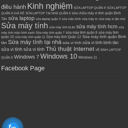
Kinh nghiệm
điều hành
SỬA LAPTOP QUẬN 8
SỬA LAPTOP
sửa chữa máy vi tính quận Bình
QUẬN 8 GIÁ RẺ
SỬA LAPTOP TẠI NHÀ QUẬN 8
sửa laptop
Tân
sửa laptop quận 3
sửa màn hình
sửa máy in
sửa máy in tận nhà
Sửa máy tính
sửa máy tính hcm
sửa máy tính bị đơ
sửa
sửa máy tính quận 8
sửa máy tính
máy tính màn hình xanh
Sửa máy tính quận 7
Sửa máy tính quận Bình
quận 10
Sửa máy tính Quận 12
sửa máy tính quận 11
Sửa máy tính tại nhà
sửa vi tính bình tân
tân
sửa vi tính
Thủ thuật Internet
sửa vi tính sửa vi tính
VỆ SINH LAPTOP
Windows 10
Windows 7
Windows 11
QUẬN 8
Facebook Page