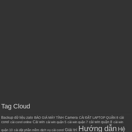
Tag Cloud
Backup dữ liệu zalo
Camera
cài
BÁO GIÁ MÁY TÍNH
CÀI ĐẶT LAPTOP QUẬN 8
corel
Cài win
cài win quận 8
cài corel online
cài win quận 5
cài win quận 7
cài win
Hướng dẫn
Hệ
Giải trí
quận 10
cài đặt phần mềm
dịch vụ cài corel