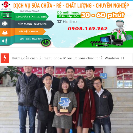
Dịch vụ cài đặt phần mềm Corel bị lỗi bản quyền