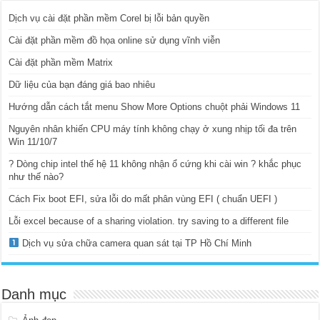
Dịch vụ cài đặt phần mềm Corel bị lỗi bản quyền
Cài đặt phần mềm đồ họa online sử dụng vĩnh viễn
Cài đặt phần mềm Matrix
Dữ liệu của bạn đáng giá bao nhiêu
Hướng dẫn cách tắt menu Show More Options chuột phải Windows 11
Nguyên nhân khiến CPU máy tính không chạy ở xung nhịp tối đa trên
Win 11/10/7
? Dòng chip intel thế hệ 11 không nhận ổ cứng khi cài win ? khắc phục
như thế nào?
Cách Fix boot EFI, sửa lỗi do mất phân vùng EFI ( chuẩn UEFI )
Lỗi excel because of a sharing violation. try saving to a different file
Dịch vụ sửa chữa camera quan sát tại TP Hồ Chí Minh
Danh mục