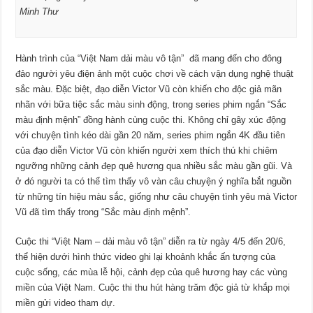
Minh Thư
Hành trình của “Việt Nam dải màu vô tận” đã mang đến cho đông
đảo người yêu điện ảnh một cuộc chơi về cách vận dụng nghệ thuật
sắc màu. Đặc biệt, đạo diễn Victor Vũ còn khiến cho độc giả mãn
nhãn với bữa tiệc sắc màu sinh động, trong series phim ngắn “Sắc
màu định mệnh” đồng hành cùng cuộc thi. Không chỉ gây xúc động
với chuyện tình kéo dài gần 20 năm, series phim ngắn 4K đầu tiên
của đạo diễn Victor Vũ còn khiến người xem thích thú khi chiêm
ngưỡng những cảnh đẹp quê hương qua nhiều sắc màu gần gũi. Và
ở đó người ta có thể tìm thấy vô vàn câu chuyện ý nghĩa bắt nguồn
từ những tín hiệu màu sắc, giống như câu chuyện tình yêu mà Victor
Vũ đã tìm thấy trong “Sắc màu định mệnh”.
Cuộc thi “Việt Nam – dải màu vô tận” diễn ra từ ngày 4/5 đến 20/6,
thể hiện dưới hình thức video ghi lại khoảnh khắc ấn tượng của
cuộc sống, các mùa lễ hội, cảnh đẹp của quê hương hay các vùng
miền của Việt Nam. Cuộc thi thu hút hàng trăm độc giả từ khắp mọi
miền gửi video tham dự.