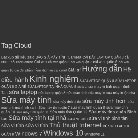
Tag Cloud
Backup dữ liệu zalo
Camera
cài
BÁO GIÁ MÁY TÍNH
CÀI ĐẶT LAPTOP QUẬN 8
corel
Cài win
cài win quận 8
cài corel online
cài win quận 5
cài win quận 7
cài win
Hướng dẫn
Hệ
Giải trí
quận 10
cài đặt phần mềm
dịch vụ cài corel
Kinh nghiệm
điều hành
SỬA LAPTOP QUẬN 8
SỬA LAPTOP
sửa chữa máy vi tính quận Bình
QUẬN 8 GIÁ RẺ
SỬA LAPTOP TẠI NHÀ QUẬN 8
sửa laptop
Tân
sửa laptop quận 3
sửa màn hình
sửa máy in
sửa máy in tận nhà
Sửa máy tính
sửa máy tính hcm
sửa máy tính bị đơ
sửa
sửa máy tính quận 8
sửa máy tính
máy tính màn hình xanh
Sửa máy tính quận 7
Sửa máy tính quận Bình
quận 10
Sửa máy tính Quận 12
sửa máy tính quận 11
Sửa máy tính tại nhà
sửa vi tính bình tân
tân
sửa vi tính
Thủ thuật Internet
sửa vi tính sửa vi tính
VỆ SINH LAPTOP
Windows 10
Windows 7
Windows 11
QUẬN 8