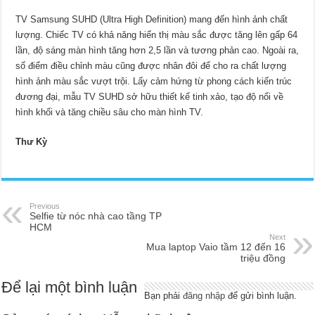
TV Samsung SUHD (Ultra High Definition) mang đến hình ảnh chất
lượng. Chiếc TV có khả năng hiển thị màu sắc được tăng lên gấp 64
lần, độ sáng màn hình tăng hơn 2,5 lần và tương phản cao. Ngoài ra,
số điểm điều chỉnh màu cũng được nhân đôi để cho ra chất lượng
hình ảnh màu sắc vượt trội. Lấy cảm hứng từ phong cách kiến trúc
đương đại, mẫu TV SUHD sở hữu thiết kế tinh xảo, tạo độ nổi về
hình khối và tăng chiều sâu cho màn hình TV.
Thư Kỳ
Previous
Selfie từ nóc nhà cao tầng TP
HCM
Next
Mua laptop Vaio tầm 12 đến 16
triệu đồng
Để lại một bình luận
Bạn phải
đăng nhập
để gửi bình luận.