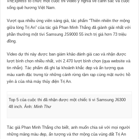
VnExpress
tổ chức một cuộc thi video ý nghĩa về cảnh sắc và cuộc
sống quê hương Việt Nam.
Vượt qua nhiều ứng viên sáng giá, tác phẩm “Thiên nhiên thơ mộng
giữa lòng Trị An” của tác giả Phan Minh Thắng đã giành giải nhất với
phần thưởng một tivi Samsung JS9000 55 inch trị giá hơn 73 triệu
đồng.
Video dự thi này được ban giám khảo đánh giá cao và nhận được
lượt bình chọn nhiều nhất, với 2.470 lượt bình chọn (qua website và
tin nhắn). Tác phẩm đã ghi lại khoảnh khắc đẹp và ấn tượng qua
màu xanh đặc trưng từ những cánh rừng rậm rạp cùng mặt nước hồ
yên ả của nhà máy thủy điện Trị An.
Top 5 của cuộc thi đã nhận được một chiếc ti vi Samsung J6300
48 inch. Ảnh:
Minh Thư
Tác giả Phan Minh Thắng cho biết, anh muốn chia sẻ với mọi người
những mảng màu đẹp, ấn tượng và thơ mộng của vùng đất Trị An