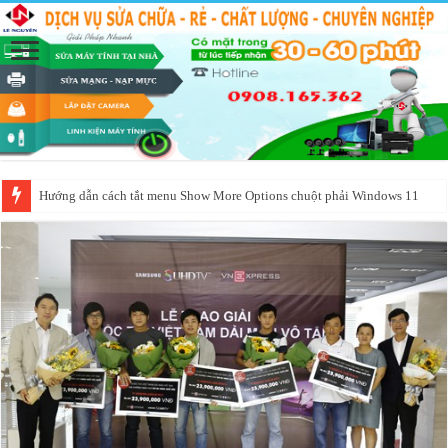
Hướng dẫn cách tắt menu Show More Options chuột phải Windows 11