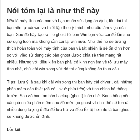
Nói tóm lại là như thế này
Nếu là máy tính của bạn và bạn muốn sử dụng ổn định, lâu dài thì
bạn nên tự cài win và thiết lập theo ý thích, nhu cầu làm việc của
bạn. Sau đó hãy tạo ra file ghost từ bản Win bạn vừa cài để lần sau
sử dụng luôn mà không cần cài lại win nữa. Như thế nó sẽ tương
thích hoàn toàn với máy tính của bạn và tất nhiên là sẽ ổn định hơn
so với việc sử dụng các bản ghost được chia sẻ trên mạng rất
nhiều. Nhưng với điều kiện bạn phải có kinh nghiệm về tối ưu máy
tính nhé, chứ cài win xong vứt đó thì cũng không ăn thua đâu.
Tips:
Lưu ý là sau khi cài win xong thì bạn hãy cài driver , cài những
phần mềm cần thiết (đã có link ở phía trên) và tinh chỉnh hệ thống
trước. Sau đó bạn tạo bản backup (ghost) luôn nhé. Bạn không nên
cài quá nhiều phần mềm sau đó mới tạo ghost vì như thế sẽ tốn rất
nhiều dung lượng ổ đĩa để lưu trữ và điều tồi tệ hơn đó là bản ghost
sẽ không được ổn định.
Lời kết