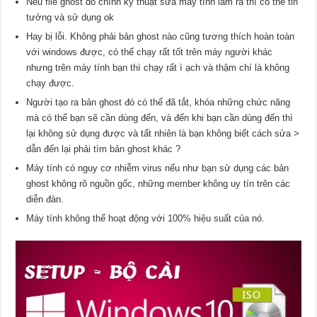
Nếu file ghost do chính kỹ thuật sửa máy tính làm ra thì có thể tin
tưởng và sử dụng ok
Hay bị lỗi. Không phải bản ghost nào cũng tương thích hoàn toàn
với windows được, có thể chạy rất tốt trên máy người khác
nhưng trên máy tính bạn thì chạy rất ì ạch và thậm chí là không
chạy được.
Người tạo ra bản ghost đó có thể đã tắt, khóa những chức năng
mà có thể bạn sẽ cần dùng đến, và đến khi bạn cần dùng đến thì
lại không sử dụng được và tất nhiên là bạn không biết cách sửa >
dẫn đến lại phải tìm bản ghost khác ?
Máy tính có nguy cơ nhiễm virus nếu như bạn sử dụng các bản
ghost không rõ nguồn gốc, những member không uy tín trên các
diễn đàn.
Máy tính không thể hoạt động với 100% hiệu suất của nó.