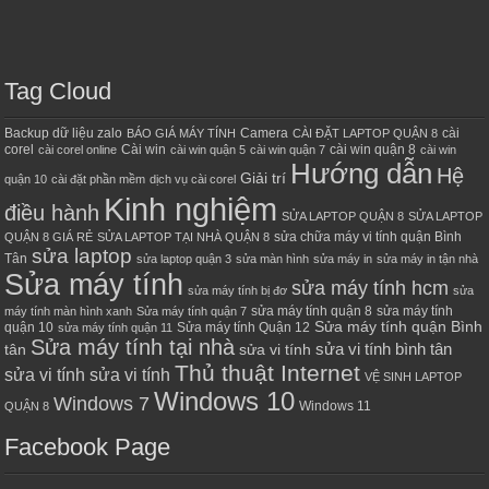
Tag Cloud
Backup dữ liệu zalo
Camera
cài
BÁO GIÁ MÁY TÍNH
CÀI ĐẶT LAPTOP QUẬN 8
corel
Cài win
cài win quận 8
cài corel online
cài win quận 5
cài win quận 7
cài win
Hướng dẫn
Hệ
Giải trí
quận 10
cài đặt phần mềm
dịch vụ cài corel
Kinh nghiệm
điều hành
SỬA LAPTOP QUẬN 8
SỬA LAPTOP
sửa chữa máy vi tính quận Bình
QUẬN 8 GIÁ RẺ
SỬA LAPTOP TẠI NHÀ QUẬN 8
sửa laptop
Tân
sửa laptop quận 3
sửa màn hình
sửa máy in
sửa máy in tận nhà
Sửa máy tính
sửa máy tính hcm
sửa máy tính bị đơ
sửa
sửa máy tính quận 8
sửa máy tính
máy tính màn hình xanh
Sửa máy tính quận 7
Sửa máy tính quận Bình
quận 10
Sửa máy tính Quận 12
sửa máy tính quận 11
Sửa máy tính tại nhà
sửa vi tính bình tân
tân
sửa vi tính
Thủ thuật Internet
sửa vi tính sửa vi tính
VỆ SINH LAPTOP
Windows 10
Windows 7
Windows 11
QUẬN 8
Facebook Page