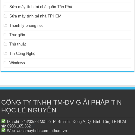
Sửa máy tính tại nhà quận Tân Phú
Sửa máy tính tại nhà TPHCM
Thanh lý phòng net
Thư giãn
Thủ thuật
Tin Công Nghệ
Windows
CÔNG TY TNHH TM-DV GIẢI PHÁP TIN
HỌC LÊ NGUYỄN
Địa chỉ: 243/33/28 Mã Lò, P. Bình Trị Đông A, Q. Bình Tân, TP.HCM
☎ 0908.165.362
Web: asuamaytinh.com - ithcm.vn