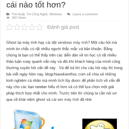
cái nào tốt hơn?
Thủ thuật
,
Tin Công Nghệ
,
Windows
Leave a comment
392 Views
Đánh giá post
Ghost lại máy tính hay
cài đặt windows máy tính
? Một câu hỏi mà
mình tin chắc có rất nhiều người thắc mắc và băn khoăn. Bằng
chứng là bạn có thể thấy trên các diễn đàn về tin học có rất nhiều
thảo luận xoay quanh vấn này và đôi khi khách hàng của mình cũng
thường xuyên hỏi vấn đề này . Và để trả lời cho câu hỏi này thì trong
bài viết ngày hôm nay, blogchiasekienthuc.com sẽ chia sẻ những
kinh nghiệm cá nhân mà mình tích lũy được để phân tích về vấn đề
này cho các bạn newber hiểu rõ hơn và có thể lựa chọn một giải
pháp thích hợp nhất cho mình. Trước tiên thì chúng ta cần nói sơ
qua về khái niệm ghost và
cài win máy tính
đã nhé: