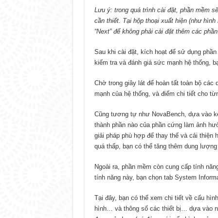
Lưu ý: trong quá trình cài đặt, phần mềm 
cần thiết. Tại hộp thoại xuất hiện (như hìn
“Next” để không phải cài đặt thêm các phầ
Sau khi cài đặt, kích hoạt để sử dụng phầ
kiểm tra và đánh giá sức mạnh hệ thống, bạ
Chờ trong giây lát để hoàn tất toàn bộ các
mạnh của hệ thống, và điểm chi tiết cho từng
Cũng tương tự như NovaBench, dựa vào kế
thành phần nào của phần cứng làm ảnh hưởn
giải pháp phù hợp để thay thế và cải thiện
quá thấp, bạn có thể tăng thêm dung lượng
Ngoài ra, phần mềm còn cung cấp tính năng,
tính năng này, bạn chọn tab System Informa
Tại đây, bạn có thể xem chi tiết về cấu hì
hình… và thông số các thiết bị… dựa vào nh