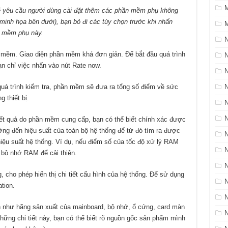
sẽ yêu cầu người dùng cài đặt thêm các phần mềm phụ không
h minh họa bên dưới), bạn bỏ đi các tùy chọn trước khi nhấn
M
n mềm phụ này.
n mềm. Giao diện phần mềm khá đơn giản. Để bắt đầu quá trình
N
n chỉ việc nhấn vào nút Rate now.
 quá trình kiểm tra, phần mềm sẽ đưa ra tổng số điểm về sức
 thiết bị.
N
t quả do phần mềm cung cấp, bạn có thể biết chính xác được
g đến hiệu suất của toàn bộ hệ thống để từ đó tìm ra được
 hiệu suất hệ thống. Ví dụ, nếu điểm số của tốc độ xử lý RAM
N
 bộ nhớ RAM để cải thiện.
 cho phép hiển thị chi tiết cấu hình của hệ thống. Để sử dụng
tion.
nh như hãng sản xuất của mainboard, bộ nhớ, ổ cứng, card màn
ững chi tiết này, bạn có thể biết rõ nguồn gốc sản phẩm mình