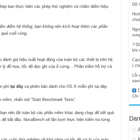
Dữ l
phép bạn thực hiện các phép thử nghiệm và chấm điểm hiệu
Hướ
chuộ
hấm điểm hệ thống, bạn không nên kích hoạt thêm các phần
Ngu
 quả cuối cùng.
xung
? Dò
khi 
ánh giá hiệu suất hoạt động của toàn bộ các thiết bị trên hệ
Cách
( ch
ử lý đồ họa, tốc độ đọc ghi của ổ cứng… Phần mềm hỗ trợ cả
Lỗi 
savi
n phí
tại đây
và phiên bản dành cho OS X miễn phí tại đây.
D
Chí
hần mềm, nhấn nút “Start Benchmark Tests”.
 bạn nên tắt toàn bộ các phần mềm khác đang chạy để kết quả
Dan
 để bắt đầu. NovaBench sẽ lần lượt thực hiện kiểm tra từng
h các cuộc thử nghiệm về khả năng và tốc độ xử lý của máy
B