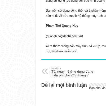
đang sử dụng (có đúng với cấu hình quảng 
Bạn nên sử dụng đồng thời cả 2 phần mềm đ
xác nhất về sức mạnh hệ thống máy tính c
Phạm Thế Quang Huy
(
quanghuy@dantri.com.vn
)
Xem thêm :
nâng cấp máy tính, vi xử lý, 
trợ, windows miễn phí
Previous
[Tải ngay]: 5 ứng dụng đang
miễn phí cho iOS tháng 7
Để lại một bình luận
Bạn phải
đă