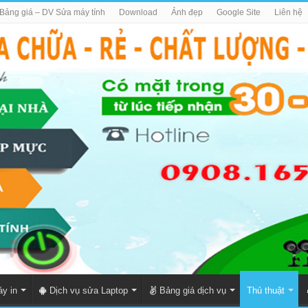
Bảng giá – DV Sửa máy tính
Download
Ảnh đẹp
Google Site
Liên hệ
y in
Dịch vụ sửa Laptop
Bảng giá dịch vụ
Thủ thuật