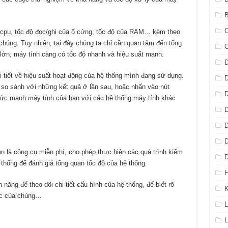
B
C
 cpu, tốc độ đọc/ghi của ổ cứng, tốc độ của RAM… kèm theo
húng. Tuy nhiên, tại đây chúng ta chỉ cần quan tâm đến tổng
ớn, máy tính càng có tốc độ nhanh và hiệu suất mạnh.
D
i tiết về hiệu suất hoạt động của hệ thống mình đang sử dụng.
D
 so sánh với những kết quả ở lần sau, hoặc nhấn vào nút
D
 sức mạnh máy tính của bạn với các hệ thống máy tính khác
D
D
D
là công cụ miễn phí, cho phép thực hiện các quá trình kiểm
D
 thống để đánh giá tổng quan tốc độ của hệ thống.
H
ăng để theo dõi chi tiết cấu hình của hệ thống, để biết rõ
gốc của chúng…
L
L