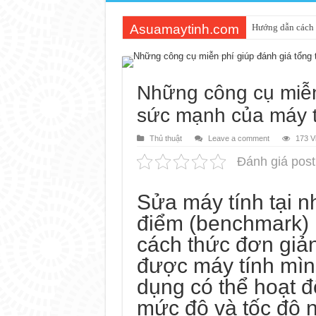
Asuamaytinh.com
Hướng dẫn cách 
Những công cụ miễn
sức mạnh của máy 
Thủ thuật
Leave a comment
173 V
Đánh giá post
Sửa máy tính tại n
điểm (benchmark) 
cách thức đơn giản
được máy tính mìn
dụng có thể hoạt đ
mức độ và tốc độ 