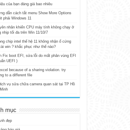
iệu của bạn đáng giá bao nhiêu
ng dẫn cách tắt menu Show More Options
t phải Windows 11
yên nhân khiến CPU máy tính không chạy ở
 nhịp tối đa trên Win 11/10/7
ng chip intel thế hệ 11 không nhận ổ cứng
cài win ? khắc phục như thế nào?
 Fix boot EFI, sửa lỗi do mất phân vùng EFI
uẩn UEFI )
excel because of a sharing violation. try
ng to a different file
ịch vụ sửa chữa camera quan sát tại TP Hồ
 Minh
h mục
Ảnh đẹp
ảng báo giá