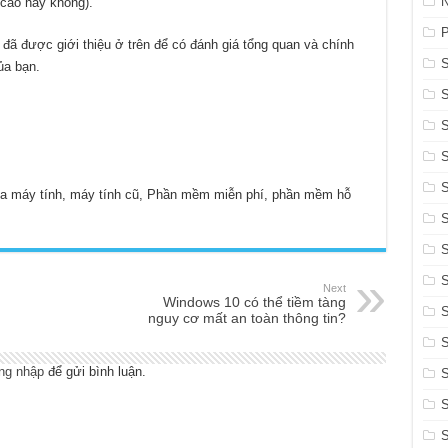
N
cáo hay không).
ã được giới thiệu ở trên để có đánh giá tổng quan và chính
ủa bạn.
mua máy tính, máy tính cũ, Phần mềm miễn phí, phần mềm hỗ
S
Next
Windows 10 có thể tiềm tàng
S
nguy cơ mất an toàn thông tin?
ng nhập
để gửi bình luận.
S