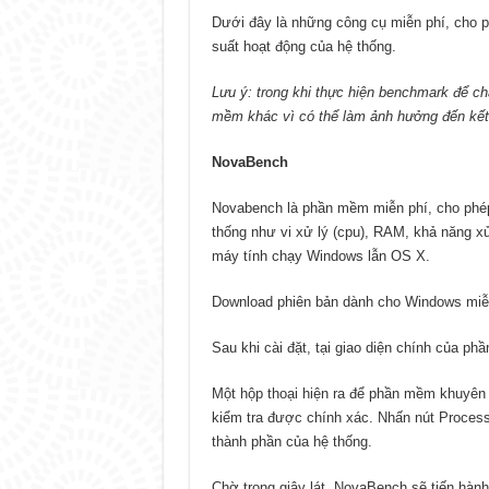
Dưới đây là những công cụ miễn phí, cho 
suất hoạt động của hệ thống.
Lưu ý: trong khi thực hiện benchmark để c
mềm khác vì có thể làm ảnh hưởng đến kết
NovaBench
Novabench là phần mềm miễn phí, cho phép đ
thống như vi xử lý (cpu), RAM, khả năng x
máy tính chạy Windows lẫn OS X.
Download phiên bản dành cho Windows miễ
Sau khi cài đặt, tại giao diện chính của p
Một hộp thoại hiện ra để phần mềm khuyên
kiểm tra được chính xác. Nhấn nút Process
thành phần của hệ thống.
Chờ trong giây lát, NovaBench sẽ tiến hàn