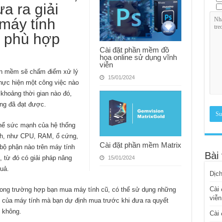
a ra giải
máy tính
h phù hợp
Cài đặt phần mềm đồ
họa online sử dụng vĩnh
viễn
n mềm sẽ chấm điểm xử lý
15/01/2024
hực hiện một công việc nào
 khoảng thời gian nào đó,
ống đã đạt được.
thể sức mạnh của hệ thống
ính, như CPU, RAM, ổ cứng,
Cài đặt phần mềm Matrix
bộ phận nào trên máy tính
Bài 
 từ đó có giải pháp nâng
15/01/2024
uả.
Dịch
Cài 
rong trường hợp bạn mua máy tính cũ, có thể sử dụng những
viễn
 của máy tính mà bạn dự định mua trước khi đưa ra quyết
 không.
Cài 