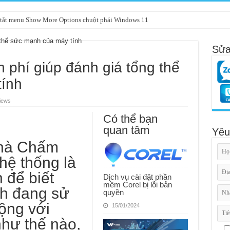
tắt menu Show More Options chuột phải Windows 11
Sửa
 phí giúp đánh giá tổng thể
tính
iews
Có thể bạn
quan tâm
Yêu
hà
Chấm
hệ thống là
 để biết
Dịch vụ cài đặt phần
mềm Corel bị lỗi bản
h đang sử
quyền
ộng với
15/01/2024
như thế nào,