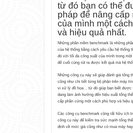
từ đó bạn có thể đư
pháp để nâng cấp 
của mình một các
và hiệu quả nhất.
Những phần mềm benchmark là những phầ
của hệ thống bằng cách yêu cầu hệ thống t
đó với tối đa công suất của mình trong một
để cuối cùng rút ra được kết quả mà hệ th
Những công cụ này sẽ giúp đánh giá tổng 
cũng như chi tiết từng bộ phận trên máy t
vi xử lý đồ họa… từ đó giúp bạn biết được 
đang làm ảnh hưởng đến hiệu suất tổng thể,
cấp phần cứng một cách phù hợp và hiệu q
Các công cụ benchmark cũng rất hữu ích t
công cụ này để kiểm tra sức mạnh tổng thể
định về mức giá cũng như có mua máy hay