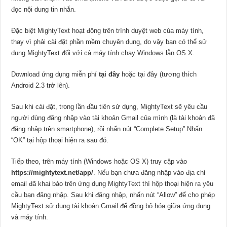
đọc nội dung tin nhắn.
Đặc biệt MightyText hoạt động trên trình duyệt web của máy tính,
thay vì phải cài đặt phần mềm chuyên dụng, do vậy bạn có thể sử
dụng MightyText đối với cả máy tính chạy Windows lẫn OS X.
Download ứng dụng miễn phí
tại đây
hoặc tại đây (tương thích
Android 2.3 trở lên).
Sau khi cài đặt, trong lần đầu tiên sử dụng, MightyText sẽ yêu cầu
người dùng đăng nhập vào tài khoản Gmail của mình (là tài khoản đã
đăng nhập trên smartphone), rồi nhấn nút “Complete Setup”.Nhấn
“OK” tại hộp thoại hiện ra sau đó.
Tiếp theo, trên máy tính (Windows hoặc OS X) truy cập vào
https://mightytext.net/app/
. Nếu bạn chưa đăng nhập vào địa chỉ
email đã khai báo trên ứng dụng MightyText thì hộp thoại hiện ra yêu
cầu bạn đăng nhập. Sau khi đăng nhập, nhấn nút “Allow” để cho phép
MightyText sử dụng tài khoản Gmail để đồng bộ hóa giữa ứng dụng
và máy tính.