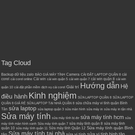
Tag Cloud
Backup dữ liệu zalo
Camera
cài
BÁO GIÁ MÁY TÍNH
CÀI ĐẶT LAPTOP QUẬN 8
corel
Cài win
cài win quận 8
cài corel online
cài win quận 5
cài win quận 7
cài win
Hướng dẫn
Hệ
Giải trí
quận 10
cài đặt phần mềm
dịch vụ cài corel
Kinh nghiệm
điều hành
SỬA LAPTOP QUẬN 8
SỬA LAPTOP
sửa chữa máy vi tính quận Bình
QUẬN 8 GIÁ RẺ
SỬA LAPTOP TẠI NHÀ QUẬN 8
sửa laptop
Tân
sửa laptop quận 3
sửa màn hình
sửa máy in
sửa máy in tận nhà
Sửa máy tính
sửa máy tính hcm
sửa máy tính bị đơ
sửa
sửa máy tính quận 8
sửa máy tính
máy tính màn hình xanh
Sửa máy tính quận 7
Sửa máy tính quận Bình
quận 10
Sửa máy tính Quận 12
sửa máy tính quận 11
Sửa máy tính tại nhà
sửa vi tính bình tân
tân
sửa vi tính