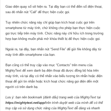
Giao diện quay số sẽ hiện ra. Tại đây bạn có thể điền số điện thoại,
sau đó nhấn nút “Call” để thực hiện cuộc gọi.
Tuy nhiên chức năng này chỉ giúp bạn kích hoạt cuộc gọi trên
smartphone từ máy tính, chứ không cho phép bạn thực hiện cuộc
gọi trực tiếp trên máy tính. Chức năng này chỉ hữu ích trong trường
hợp bạn không muốn phải mở khóa thiết bị để thực hiện cuộc gọi.
Ngoài ra, tại đây, bạn nhấn nút “Send File” để gửi file không dây từ
máy tính đến smartphone của bạn.
Bạn cũng có thể truy cập vào mục “Contacts” trên menu của
MightyText để xem danh bạ điện thoại đã được đồng bộ hóa trên
máy tính, và tại đây có thể nhấn vào biểu tượng tin nhắn hoặc điện
thoại để gửi tin nhắn hoặc kích hoạt chức năng gọi điện đến một
người có trên danh bạ.
Lưu ý: bạn nên bookmark (đánh dấu) trang web của MightyText tại
https://mightytext.net/app/
trên trình duyệt web của mình để có thể
truy cập và sử dụng chức năng của MightyText dễ dàng và nhanh