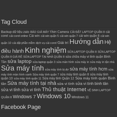
Tag Cloud
Backup dữ liệu zalo
Camera
cài
BÁO GIÁ MÁY TÍNH
CÀI ĐẶT LAPTOP QUẬN 8
corel
Cài win
cài win quận 8
cài corel online
cài win quận 5
cài win quận 7
cài win
Hướng dẫn
Hệ
Giải trí
quận 10
cài đặt phần mềm
dịch vụ cài corel
Kinh nghiệm
điều hành
SỬA LAPTOP QUẬN 8
SỬA LAPTOP
sửa chữa máy vi tính quận Bình
QUẬN 8 GIÁ RẺ
SỬA LAPTOP TẠI NHÀ QUẬN 8
sửa laptop
Tân
sửa laptop quận 3
sửa màn hình
sửa máy in
sửa máy in tận nhà
Sửa máy tính
sửa máy tính hcm
sửa máy tính bị đơ
sửa
sửa máy tính quận 8
sửa máy tính
máy tính màn hình xanh
Sửa máy tính quận 7
Sửa máy tính quận Bình
quận 10
Sửa máy tính Quận 12
sửa máy tính quận 11
Sửa máy tính tại nhà
sửa vi tính bình tân
tân
sửa vi tính
Thủ thuật Internet
sửa vi tính sửa vi tính
VỆ SINH LAPTOP
Windows 10
Windows 7
Windows 11
QUẬN 8
Facebook Page