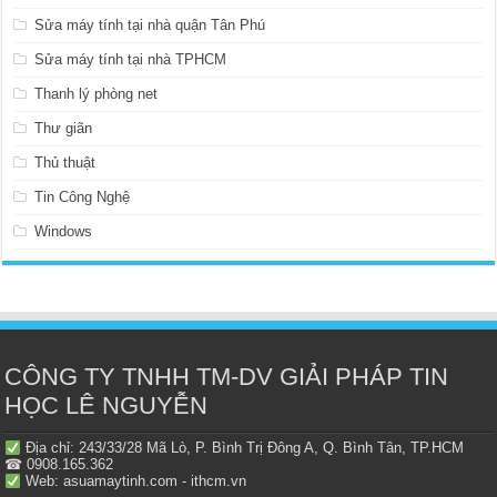
Sửa máy tính tại nhà quận Tân Phú
Sửa máy tính tại nhà TPHCM
Thanh lý phòng net
Thư giãn
Thủ thuật
Tin Công Nghệ
Windows
CÔNG TY TNHH TM-DV GIẢI PHÁP TIN
HỌC LÊ NGUYỄN
Địa chỉ: 243/33/28 Mã Lò, P. Bình Trị Đông A, Q. Bình Tân, TP.HCM
☎ 0908.165.362
Web: asuamaytinh.com - ithcm.vn