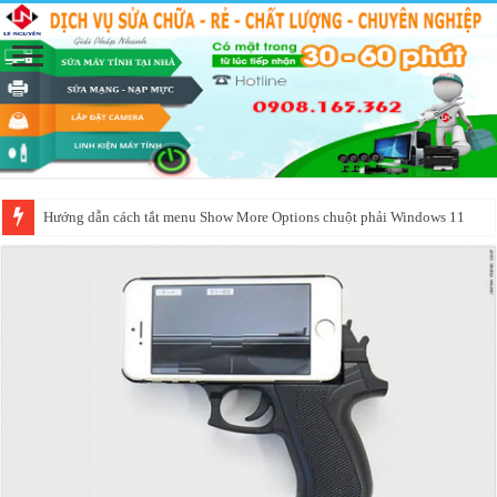
Hướng dẫn cách tắt menu Show More Options chuột phải Windows 11