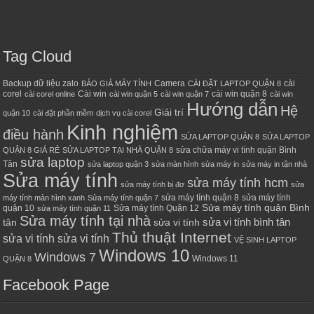
Tag Cloud
Backup dữ liệu zalo
Camera
cài
BÁO GIÁ MÁY TÍNH
CÀI ĐẶT LAPTOP QUẬN 8
corel
Cài win
cài win quận 8
cài corel online
cài win quận 5
cài win quận 7
cài win
Hướng dẫn
Hệ
Giải trí
quận 10
cài đặt phần mềm
dịch vụ cài corel
Kinh nghiệm
điều hành
SỬA LAPTOP QUẬN 8
SỬA LAPTOP
sửa chữa máy vi tính quận Bình
QUẬN 8 GIÁ RẺ
SỬA LAPTOP TẠI NHÀ QUẬN 8
sửa laptop
Tân
sửa laptop quận 3
sửa màn hình
sửa máy in
sửa máy in tận nhà
Sửa máy tính
sửa máy tính hcm
sửa máy tính bị đơ
sửa
sửa máy tính quận 8
sửa máy tính
máy tính màn hình xanh
Sửa máy tính quận 7
Sửa máy tính quận Bình
quận 10
Sửa máy tính Quận 12
sửa máy tính quận 11
Sửa máy tính tại nhà
sửa vi tính bình tân
tân
sửa vi tính
Thủ thuật Internet
sửa vi tính sửa vi tính
VỆ SINH LAPTOP
Windows 10
Windows 7
Windows 11
QUẬN 8
Facebook Page