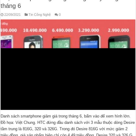
tháng 6
22/09/2021
Tin Công Nghệ
0
Danh sách smartphone giảm giá trong tháng 6, bấm vào để xem hình lớn.
Đồ họa: Việt Chung. HTC đứng đầu danh sách với 3 mẫu thuộc dòng Desire
tầm trung là 816G, 320 và 326G. Trong đó Desire 816G với mức giảm 2
triệu đồng, giá sản phẩm hiện chỉ còn 4,49 triệu đồng. Desire 320 và 326 G