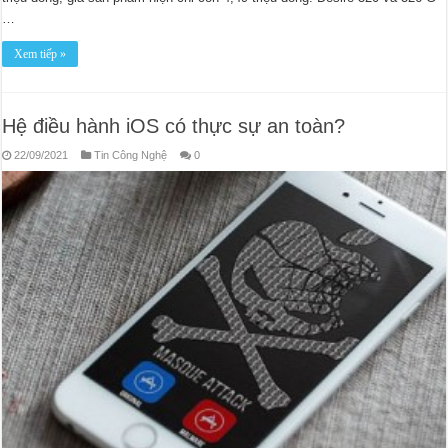
…
Xem tiếp »
Hệ điều hành iOS có thực sự an toàn?
22/09/2021
Tin Công Nghệ
0