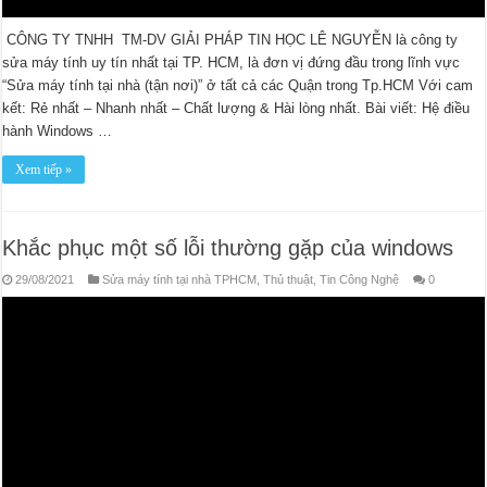
CÔNG TY TNHH TM-DV GIẢI PHÁP TIN HỌC LÊ NGUYỄN là công ty
sửa máy tính uy tín nhất tại TP. HCM, là đơn vị đứng đầu trong lĩnh vực
“Sửa máy tính tại nhà (tận nơi)” ở tất cả các Quận trong Tp.HCM Với cam
kết: Rẻ nhất – Nhanh nhất – Chất lượng & Hài lòng nhất. Bài viết: Hệ điều
hành Windows …
Xem tiếp »
Khắc phục một số lỗi thường gặp của windows
29/08/2021
Sửa máy tính tại nhà TPHCM
,
Thủ thuật
,
Tin Công Nghệ
0