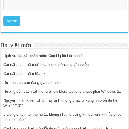
Bài viết mới
Dịch vụ cài đặt phần mềm Corel bị lỗi bản quyền
Cài đặt phần mềm đồ họa online sử dụng vĩnh viễn
Cài đặt phần mềm Matrix
Dữ liệu của bạn đáng giá bao nhiêu
Hướng dẫn cách tắt menu Show More Options chuột phải Windows 11
Nguyên nhân khiến CPU máy tính không chạy ở xung nhịp tối đa trên
Win 11/10/7
? Dòng chip intel thế hệ 11 không nhận ổ cứng khi cài win ? khắc phục
như thế nào?
Cách Fix boot EFI, sửa lỗi do mất phân vùng EFI ( chuẩn UEFI )