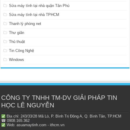
Sửa máy tính tại nhà quận Tân Phú
Sửa máy tính tại nhà TPHCM
Thanh lý phòng net
Thư giãn
Thủ thuật
Tin Công Nghệ
Windows
CÔNG TY TNHH TM-DV GIẢI PHÁP TIN
HỌC LÊ NGUYỄN
Địa chỉ: 243/33/28 Mã Lò, P. Bình Trị Đông A, Q. Bình Tân, TP.HCM
☎ 0908.165.362
Web: asuamaytinh.com - ithcm.vn