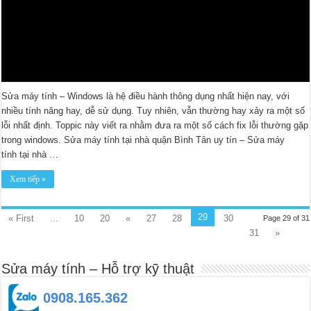
Sửa máy tính – Windows là hệ điều hành thông dụng nhất hiện nay, với
nhiều tính năng hay, dễ sử dụng. Tuy nhiên, vẫn thường hay xảy ra một số
lỗi nhất định. Toppic này viết ra nhằm đưa ra một số cách fix lỗi thường gặp
trong windows. Sửa máy tính tại nhà quận Bình Tân uy tín – Sửa máy
tính tại nhà …
Xem tiếp »
29
« First
...
10
20
«
27
28
30
Page 29 of 31
31
»
Sửa máy tính – Hỗ trợ kỹ thuật
0908.165.362